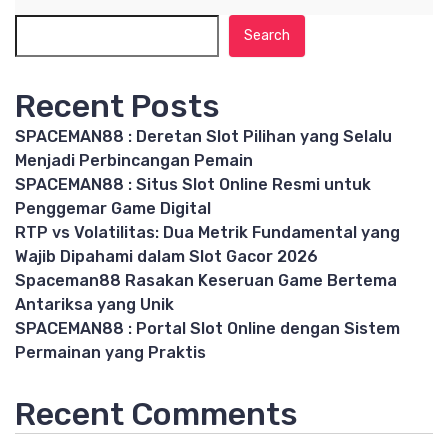
Search
Recent Posts
SPACEMAN88 : Deretan Slot Pilihan yang Selalu
Menjadi Perbincangan Pemain
SPACEMAN88 : Situs Slot Online Resmi untuk
Penggemar Game Digital
RTP vs Volatilitas: Dua Metrik Fundamental yang
Wajib Dipahami dalam Slot Gacor 2026
Spaceman88 Rasakan Keseruan Game Bertema
Antariksa yang Unik
SPACEMAN88 : Portal Slot Online dengan Sistem
Permainan yang Praktis
Recent Comments