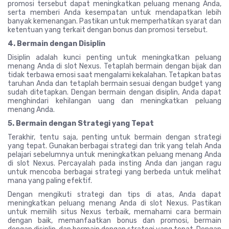
promosi tersebut dapat meningkatkan peluang menang Anda,
serta memberi Anda kesempatan untuk mendapatkan lebih
banyak kemenangan. Pastikan untuk memperhatikan syarat dan
ketentuan yang terkait dengan bonus dan promosi tersebut.
4. Bermain dengan Disiplin
Disiplin adalah kunci penting untuk meningkatkan peluang
menang Anda di slot Nexus. Tetaplah bermain dengan bijak dan
tidak terbawa emosi saat mengalami kekalahan. Tetapkan batas
taruhan Anda dan tetaplah bermain sesuai dengan budget yang
sudah ditetapkan. Dengan bermain dengan disiplin, Anda dapat
menghindari kehilangan uang dan meningkatkan peluang
menang Anda.
5. Bermain dengan Strategi yang Tepat
Terakhir, tentu saja, penting untuk bermain dengan strategi
yang tepat. Gunakan berbagai strategi dan trik yang telah Anda
pelajari sebelumnya untuk meningkatkan peluang menang Anda
di slot Nexus. Percayalah pada insting Anda dan jangan ragu
untuk mencoba berbagai strategi yang berbeda untuk melihat
mana yang paling efektif.
Dengan mengikuti strategi dan tips di atas, Anda dapat
meningkatkan peluang menang Anda di slot Nexus. Pastikan
untuk memilih situs Nexus terbaik, memahami cara bermain
dengan baik, memanfaatkan bonus dan promosi, bermain