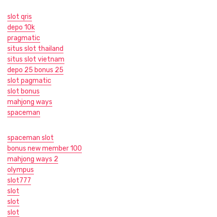
slot qris
depo 10k
pragmatic
situs slot thailand
situs slot vietnam
depo 25 bonus 25
slot pagmatic
slot bonus
mahjong ways
spaceman
spaceman slot
bonus new member 100
mahjong ways 2
olympus
slot777
slot
slot
slot