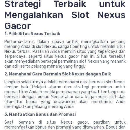
Strategi Terbaik untuk
Mengalahkan Slot Nexus
Gacor
1. Pilih Situs Nexus Terbaik
Pertama-tama, dalam upaya untuk meningkatkan peluang
menang Anda di slot Nexus, sangat penting untuk memilih situs
Nexus terbaik. Pastikan Anda memilih situs yang tepercaya dan
terpercaya, seperti situs Nexus gacor hari ini. Situs tersebut
akan menyediakan berbagai permainan slot Nexus yang menarik
dan adil, serta peluang menang yang tinggi.
2. Memahami Cara Bermain Slot Nexus dengan Baik
Langkah selanjutnya adalah memahami cara bermain slot Nexus
dengan baik. Pelajari aturan dan strategi permainan untuk
memastikan Anda memiliki pemahaman yang kuat tentang cara
bermain dengan benar. Mengetahui cara kerja mesin slot dan
fitur-fitur bonus yang ditawarkan akan membantu Anda
meningkatkan peluang menang Anda.
3. Manfaatkan Bonus dan Promosi
Saat bermain di situs Nexus gacor, pastikan untuk
memanfaatkan bonus dan promosi yang ditawarkan. Bonus dan