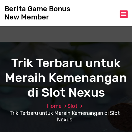
S
Berita Game Bonus
k
New Member
i
p
t
o
c
o
n
Trik Terbaru untuk
t
e
Meraih Kemenangan
n
t
di Slot Nexus
Home
Slot
Trik Terbaru untuk Meraih Kemenangan di Slot
Nexus