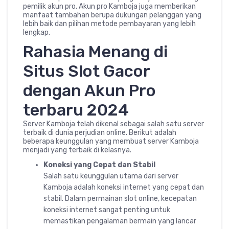
pemilik akun pro. Akun pro Kamboja juga memberikan
manfaat tambahan berupa dukungan pelanggan yang
lebih baik dan pilihan metode pembayaran yang lebih
lengkap.
Rahasia Menang di
Situs Slot Gacor
dengan Akun Pro
terbaru 2024
Server Kamboja telah dikenal sebagai salah satu server
terbaik di dunia perjudian online. Berikut adalah
beberapa keunggulan yang membuat server Kamboja
menjadi yang terbaik di kelasnya.
Koneksi yang Cepat dan Stabil
Salah satu keunggulan utama dari server
Kamboja adalah koneksi internet yang cepat dan
stabil. Dalam permainan slot online, kecepatan
koneksi internet sangat penting untuk
memastikan pengalaman bermain yang lancar