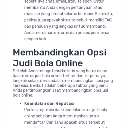
seperti live chat, email, atau telepon, untuk
membantu Anda dengan pertanyaan atau
masalah yang timbul selama bermain. Selain itu,
periksa juga apakah situs tersebut memiliki FAQ
dan panduan yang lengkap untuk membantu
Anda memahami aturan dan proses permainan
dengan baik.
Membandingkan Opsi
Judi Bola Online
Setelah Anda mengetahui kriteria yang harus dicari
dalam situs judi bola online terbaik dan terpercaya,
langkah selanjutnya adalah membandingkan opsi yang
tersedia. Berikut adalah beberapa faktor yang perlu
Anda pertimbangkan saat membandingkan opsi judi
bola online:
Keandalan dan Reputasi
Periksa reputasi dan keandalan situs judi bola
online sebelum Anda memutuskan untuk
mendaftar. Cari tahu apakah situs tersebut