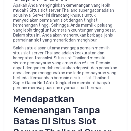
Apakah Anda menginginkan kemenangan yang lebih
mudah? Situs slot server Thailand super gacor adalah
solusinya. Server ini dirancang khusus untuk
menyediakan permainan slot dengan tingkat
kemenangan tinggi. Sehingga, Anda memiliki peluang
yang lebih tinggi untuk meraih keuntungan yang besar.
Dalam situs ini, Anda akan menemukan berbagai jenis
permainan slot yang menarik dan menghibur.
Salah satu alasan utama mengapa pemain memilih
situs slot server Thailand adalah keakuratan dan
kecepatan transaksi. Situs slot Thailand memiliki
sistem pembayaran yang aman dan efisien. Pemain
dapat dengan mudah melakukan deposit dan penarikan
dana dengan menggunakan metode pembayaran yang
berbeda. Kemudahan bermain di situs slot Thailand
Super Gacor No 1 Anti Rungkad ini membuat banyak
pemain merasa puas dan nyaman saat bermain.
Mendapatkan
Kemenangan Tanpa
Batas Di Situs Slot