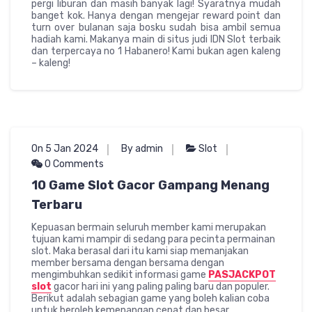
pergi liburan dan masih banyak lagi! Syaratnya mudah
banget kok. Hanya dengan mengejar reward point dan
turn over bulanan saja bosku sudah bisa ambil semua
hadiah kami. Makanya main di situs judi IDN Slot terbaik
dan terpercaya no 1 Habanero! Kami bukan agen kaleng
– kaleng!
On 5 Jan 2024
By admin
Slot
0 Comments
10 Game Slot Gacor Gampang Menang
Terbaru
Kepuasan bermain seluruh member kami merupakan
tujuan kami mampir di sedang para pecinta permainan
slot. Maka berasal dari itu kami siap memanjakan
member bersama dengan bersama dengan
mengimbuhkan sedikit informasi game
PASJACKPOT
slot
gacor hari ini yang paling paling baru dan populer.
Berikut adalah sebagian game yang boleh kalian coba
untuk beroleh kemenangan cepat dan besar.