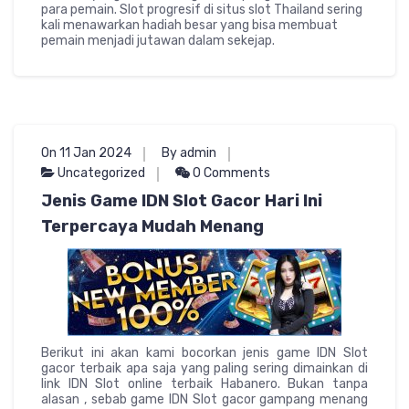
para pemain. Slot progresif di situs slot Thailand sering
kali menawarkan hadiah besar yang bisa membuat
pemain menjadi jutawan dalam sekejap.
On 11 Jan 2024
By admin
Uncategorized
0 Comments
Jenis Game IDN Slot Gacor Hari Ini
Terpercaya Mudah Menang
Berikut ini akan kami bocorkan jenis game IDN Slot
gacor terbaik apa saja yang paling sering dimainkan di
link IDN Slot online terbaik Habanero. Bukan tanpa
alasan , sebab game IDN Slot gacor gampang menang