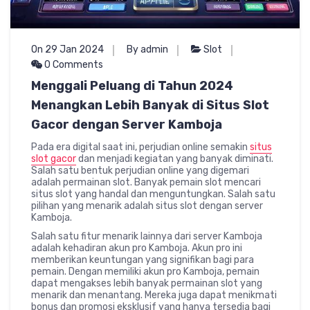
On 29 Jan 2024
By admin
Slot
0 Comments
Menggali Peluang di Tahun 2024
Menangkan Lebih Banyak di Situs Slot
Gacor dengan Server Kamboja
Pada era digital saat ini, perjudian online semakin
situs
slot gacor
dan menjadi kegiatan yang banyak diminati.
Salah satu bentuk perjudian online yang digemari
adalah permainan slot. Banyak pemain slot mencari
situs slot yang handal dan menguntungkan. Salah satu
pilihan yang menarik adalah situs slot dengan server
Kamboja.
Salah satu fitur menarik lainnya dari server Kamboja
adalah kehadiran akun pro Kamboja. Akun pro ini
memberikan keuntungan yang signifikan bagi para
pemain. Dengan memiliki akun pro Kamboja, pemain
dapat mengakses lebih banyak permainan slot yang
menarik dan menantang. Mereka juga dapat menikmati
bonus dan promosi eksklusif yang hanya tersedia bagi