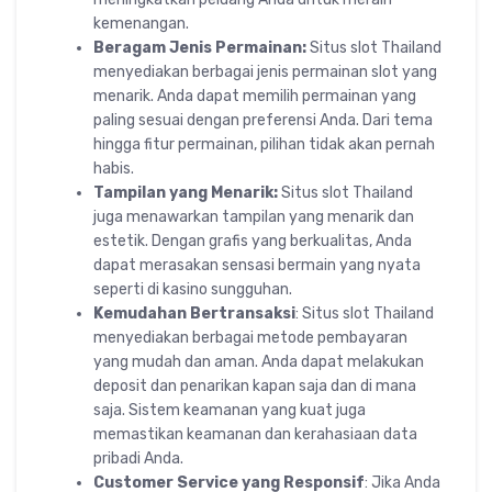
kemenangan.
Beragam Jenis Permainan:
Situs slot Thailand
menyediakan berbagai jenis permainan slot yang
menarik. Anda dapat memilih permainan yang
paling sesuai dengan preferensi Anda. Dari tema
hingga fitur permainan, pilihan tidak akan pernah
habis.
Tampilan yang Menarik:
Situs slot Thailand
juga menawarkan tampilan yang menarik dan
estetik. Dengan grafis yang berkualitas, Anda
dapat merasakan sensasi bermain yang nyata
seperti di kasino sungguhan.
Kemudahan Bertransaksi
: Situs slot Thailand
menyediakan berbagai metode pembayaran
yang mudah dan aman. Anda dapat melakukan
deposit dan penarikan kapan saja dan di mana
saja. Sistem keamanan yang kuat juga
memastikan keamanan dan kerahasiaan data
pribadi Anda.
Customer Service yang Responsif
: Jika Anda