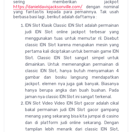
sering memberikan jackpot
https://danieldavisjacksonville.com/
dengan nominal
yang fantastis kepada para pemainnya. Tak usah
berbasa basi lagi , berikut adalah daftarnya :
IDN Slot Klasik Classic IDN Slot adalah permainan
judi IDN Slot online jackpot terbesar yang
menggunakan tuas untuk memutar ril. Disebut
classic IDN Slot karena merupakan mesin yang
pertama kali diciptakan untuk bermain game IDN
Slot. Classic IDN Slot sangat simpel untuk
dimainkan. Untuk memenangkan permainan di
classic IDN Slot, hanya butuh menyamakan 4
gambar dan bosku langsung mendapatkan
jackpot. elemen nya juga gak banyak. Biasanya
hanya berupa angka dan buah buahan. Pada
jaman nya classic IDN Slot ini sangat terkenal.
IDN Slot Video Video IDN Slot gacor adalah cikal
bakal permainan judi IDN Slot gacor gampang
menang yang sekarang bisa kita jumpai di casino
dan di platform judi online sekarang. Dengan
tampilan lebih menarik dari classic IDN Slot,