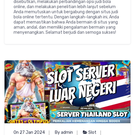
disebutkan, melakukan perbandingan opsi judi bola
online, dan melakukan penelitian lebih lanjut sebelum
Anda memutuskan untuk bergabung dengan situs judi
bola online tertentu. Dengan langkah-langkah ini, Anda
dapat memastikan bahwa Anda bermain di situs yang
aman, andal, dan memiliki pengalaman bermain yang
menyenangkan. Selamat berjudi dan semoga sukses!
On 27 Jan 2024
By admin
Slot