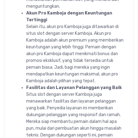
menguntungkan.
Akun Pro Kamboja dengan Keuntungan
Tertinggi
Selain itu, akun pro Kamboja juga ditawarkan di
situs slot dengan server Kamboja. Akun pro
Kamboja adalah akun premium yang memberikan
keuntungan yang lebih tinggi. Pemain dengan
akun pro Kamboja dapat menikmati bonus dan
promosi eksklusif, yang tidak tersedia untuk
pemain biasa. Jadi, bagi mereka yang ingin
mendapatkan keuntungan maksimal, akun pro
Kamboja adalah pilihan yang tepat.
Fasilitas dan Layanan Pelanggan yang Baik
Situs slot dengan server Kamboja juga
menawarkan fasilitas dan layanan pelanggan
yang baik. Penyedia layanan ini memberikan
dukungan pelanggan yang responsif dan ramah.
Mereka siap membantu pemain dalam hal apa
pun, mulai dari pembuatan akun hingga masalah
teknis. Dengan dukungan seperti ini, pemain