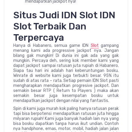
mendapatkan jackpot nya!
Situs Judi IDN Slot IDN
Slot Terbaik Dan
Terpercaya
Hanya di Habanero, semua game IDN
Slot
gampang
menang kami ada progressive jackpot nya. Jangan
bilang gak mungkin! Di dunia ini gak ada yang gak
mungkin. Percaya deh, sering kok member kami yang
dapat jackpot sampai ratusan juta rupiah di Habanero.
Siapa tau hari ini adalah hari keberuntungan bosku.
Winrate di website kami juga terbukti besar. 95% itu
sudah di atas rata – rata. Setiap pemain IDN Slot pasti
mengharapkan mendapatkan progresive jackpot. Dan
semakin besar RTP ( Return to Players ) maka akan
semakin besar juga kesempatan bosku untuk
mendapatkan jackpot dengan nilai yang fantastis.
Spin di kami juga murah kok paling hanya ratusan perak
tapi bisa berpotensi mendapatkan ratusan juta hingga
milyaran rupiah! Kami juga banyak hadiah lain nya yang
bisa bosku dapatkan tanpa harus ikut undian. Contoh
nya handphone, emas, motor, mobil, hadiah jalan jalan