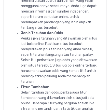
memiliki ulasan positif dari pemain yang telah
menggunakannya sebelumnya. Anda juga dapat
mencari informasi dari sumber independen,
seperti forum perjudian online, untuk
mendapatkan pandangan yang lebih objektif
tentang situs tersebut.
Jenis Taruhan dan Odds
Periksa jenis taruhan yang ditawarkan oleh situs
judi bola online. Pastikan situs tersebut
menyediakan jenis taruhan yang Anda minati,
seperti taruhan langsung atau taruhan parlay.
Selain itu, perhatikan juga odds yang ditawarkan
oleh situs tersebut. Situs judi bola online terbaik
harus menawarkan odds yang kompetitif untuk
meningkatkan peluang Anda memenangkan
taruhan.
Fitur Tambahan
Selain taruhan dan odds, periksa juga fitur
tambahan yang ditawarkan oleh situs judi bola
online. Beberapa fitur yang berguna adalah live
streaming pertandingan, statistik dan analisis