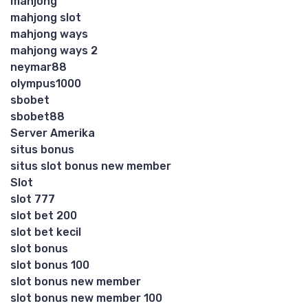
mahjong
mahjong slot
mahjong ways
mahjong ways 2
neymar88
olympus1000
sbobet
sbobet88
Server Amerika
situs bonus
situs slot bonus new member
Slot
slot 777
slot bet 200
slot bet kecil
slot bonus
slot bonus 100
slot bonus new member
slot bonus new member 100