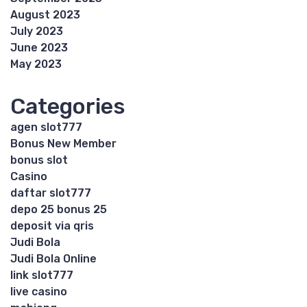
August 2023
July 2023
June 2023
May 2023
Categories
agen slot777
Bonus New Member
bonus slot
Casino
daftar slot777
depo 25 bonus 25
deposit via qris
Judi Bola
Judi Bola Online
link slot777
live casino