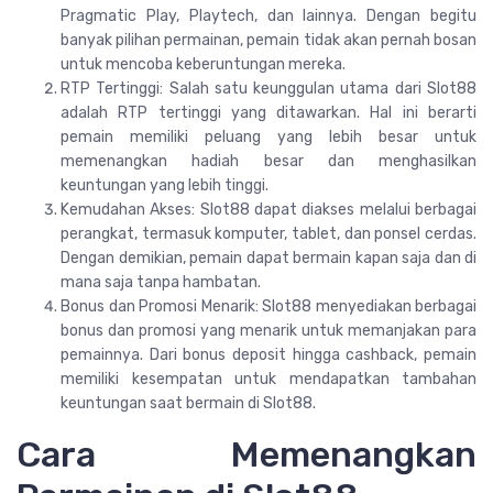
Pragmatic Play, Playtech, dan lainnya. Dengan begitu
banyak pilihan permainan, pemain tidak akan pernah bosan
untuk mencoba keberuntungan mereka.
RTP Tertinggi: Salah satu keunggulan utama dari Slot88
adalah RTP tertinggi yang ditawarkan. Hal ini berarti
pemain memiliki peluang yang lebih besar untuk
memenangkan hadiah besar dan menghasilkan
keuntungan yang lebih tinggi.
Kemudahan Akses: Slot88 dapat diakses melalui berbagai
perangkat, termasuk komputer, tablet, dan ponsel cerdas.
Dengan demikian, pemain dapat bermain kapan saja dan di
mana saja tanpa hambatan.
Bonus dan Promosi Menarik: Slot88 menyediakan berbagai
bonus dan promosi yang menarik untuk memanjakan para
pemainnya. Dari bonus deposit hingga cashback, pemain
memiliki kesempatan untuk mendapatkan tambahan
keuntungan saat bermain di Slot88.
Cara Memenangkan