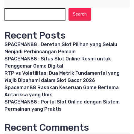
Search
Recent Posts
SPACEMAN88 : Deretan Slot Pilihan yang Selalu
Menjadi Perbincangan Pemain
SPACEMAN88 : Situs Slot Online Resmi untuk
Penggemar Game Digital
RTP vs Volatilitas: Dua Metrik Fundamental yang
Wajib Dipahami dalam Slot Gacor 2026
Spaceman88 Rasakan Keseruan Game Bertema
Antariksa yang Unik
SPACEMAN88 : Portal Slot Online dengan Sistem
Permainan yang Praktis
Recent Comments