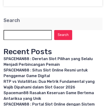
Search
Search
Recent Posts
SPACEMAN88 : Deretan Slot Pilihan yang Selalu
Menjadi Perbincangan Pemain
SPACEMAN88 : Situs Slot Online Resmi untuk
Penggemar Game Digital
RTP vs Volatilitas: Dua Metrik Fundamental yang
Wajib Dipahami dalam Slot Gacor 2026
Spaceman88 Rasakan Keseruan Game Bertema
Antariksa yang Unik
SPACEMAN88 : Portal Slot Online dengan Sistem