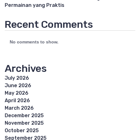
Permainan yang Praktis
Recent Comments
No comments to show.
Archives
July 2026
June 2026
May 2026
April 2026
March 2026
December 2025
November 2025
October 2025
September 2025