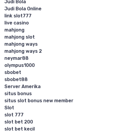
Judi Bola
Judi Bola Online
link slot777
live casino
mahjong
mahjong slot
mahjong ways
mahjong ways 2
neymar88
olympus1000
sbobet
sbobet88
Server Amerika
situs bonus
situs slot bonus new member
Slot
slot 777
slot bet 200
slot bet kecil