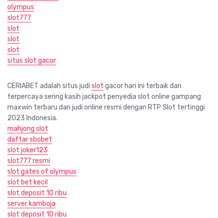
olympus
slot777
slot
slot
slot
situs slot gacor
CERIABET adalah situs judi
slot
gacor hari ini terbaik dan
terpercaya sering kasih jackpot penyedia slot online gampang
maxwin terbaru dan judi online resmi dengan RTP Slot tertinggi
2023 Indonesia.
mahjong slot
daftar sbobet
slot joker123
slot777 resmi
slot gates of olympus
slot bet kecil
slot deposit 10 ribu
server kamboja
slot deposit 10 ribu