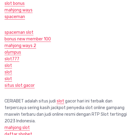
slot bonus
mahjong ways
spaceman
spaceman slot
bonus new member 100
mahjong ways 2
olympus
slot777
slot
slot
slot
situs slot gacor
CERIABET adalah situs judi
slot
gacor hari ini terbaik dan
terpercaya sering kasih jackpot penyedia slot online gampang
maxwin terbaru dan judi online resmi dengan RTP Slot tertinggi
2023 Indonesia.
mahjong slot
daftar sbobet