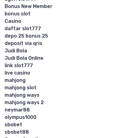
Bonus New Member
bonus slot
Casino
daftar slot777
depo 25 bonus 25
deposit via qris
Judi Bola
Judi Bola Online
link slot777
live casino
mahjong
mahjong slot
mahjong ways
mahjong ways 2
neymar88
olympus1000
sbobet
sbobet88