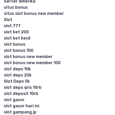
Server Amerika
situs bonus
situs slot bonus new member
Slot
slot 777
slot bet 200
slot bet kecil
slot bonus
slot bonus 100
slot bonus new member
slot bonus new member 100
slot depo 10k
slot depo 20k
Slot Depo 5k
slot depo qris 10rb
slot deposit 10rb
slot gacor
slot gacor hari ini
slot gampang jp