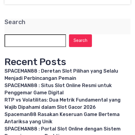
Search
Search
Recent Posts
SPACEMAN88 : Deretan Slot Pilihan yang Selalu
Menjadi Perbincangan Pemain
SPACEMAN88 : Situs Slot Online Resmi untuk
Penggemar Game Digital
RTP vs Volatilitas: Dua Metrik Fundamental yang
Wajib Dipahami dalam Slot Gacor 2026
Spaceman88 Rasakan Keseruan Game Bertema
Antariksa yang Unik
SPACEMAN88 : Portal Slot Online dengan Sistem