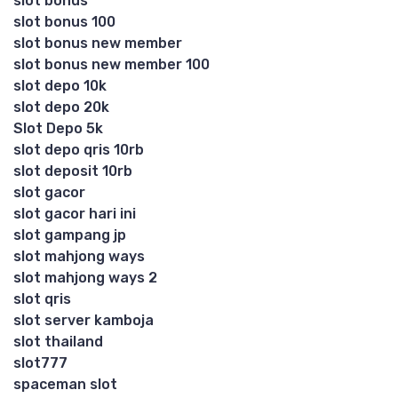
slot bonus
slot bonus 100
slot bonus new member
slot bonus new member 100
slot depo 10k
slot depo 20k
Slot Depo 5k
slot depo qris 10rb
slot deposit 10rb
slot gacor
slot gacor hari ini
slot gampang jp
slot mahjong ways
slot mahjong ways 2
slot qris
slot server kamboja
slot thailand
slot777
spaceman slot