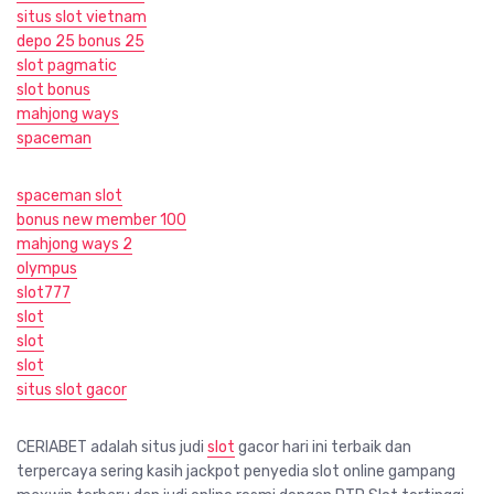
situs slot vietnam
depo 25 bonus 25
slot pagmatic
slot bonus
mahjong ways
spaceman
spaceman slot
bonus new member 100
mahjong ways 2
olympus
slot777
slot
slot
slot
situs slot gacor
CERIABET adalah situs judi
slot
gacor hari ini terbaik dan
terpercaya sering kasih jackpot penyedia slot online gampang