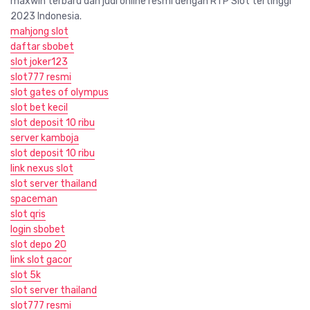
maxwin terbaru dan judi online resmi dengan RTP Slot tertinggi
2023 Indonesia.
mahjong slot
daftar sbobet
slot joker123
slot777 resmi
slot gates of olympus
slot bet kecil
slot deposit 10 ribu
server kamboja
slot deposit 10 ribu
link nexus slot
slot server thailand
spaceman
slot qris
login sbobet
slot depo 20
link slot gacor
slot 5k
slot server thailand
slot777 resmi