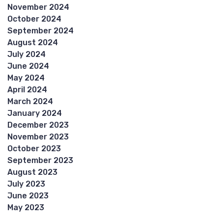
November 2024
October 2024
September 2024
August 2024
July 2024
June 2024
May 2024
April 2024
March 2024
January 2024
December 2023
November 2023
October 2023
September 2023
August 2023
July 2023
June 2023
May 2023