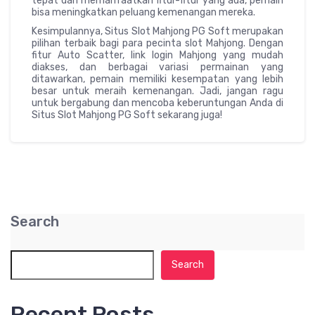
tepat dan memanfaatkan fitur-fitur yang ada, pemain
bisa meningkatkan peluang kemenangan mereka.
Kesimpulannya, Situs Slot Mahjong PG Soft merupakan
pilihan terbaik bagi para pecinta slot Mahjong. Dengan
fitur Auto Scatter, link login Mahjong yang mudah
diakses, dan berbagai variasi permainan yang
ditawarkan, pemain memiliki kesempatan yang lebih
besar untuk meraih kemenangan. Jadi, jangan ragu
untuk bergabung dan mencoba keberuntungan Anda di
Situs Slot Mahjong PG Soft sekarang juga!
Search
Search
Recent Posts