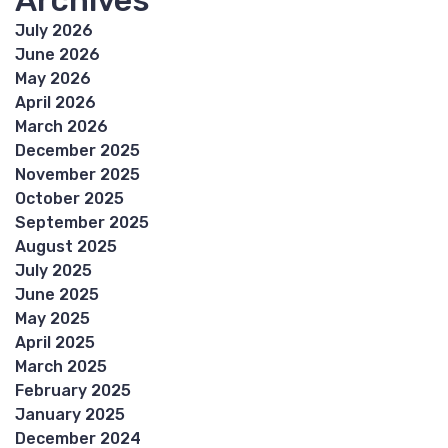
July 2026
June 2026
May 2026
April 2026
March 2026
December 2025
November 2025
October 2025
September 2025
August 2025
July 2025
June 2025
May 2025
April 2025
March 2025
February 2025
January 2025
December 2024