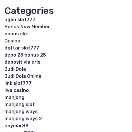
Categories
agen slot777
Bonus New Member
bonus slot
Casino
daftar slot777
depo 25 bonus 25
deposit via qris
Judi Bola
Judi Bola Online
link slot777
live casino
mahjong
mahjong slot
mahjong ways
mahjong ways 2
neymar88