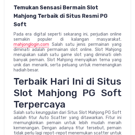
Temukan Sensasi Bermain Slot
Mahjong Terbaik di Situs Resmi PG
Soft
Pada era digital seperti sekarang ini, perjudian online
semakin populer di kalangan masyarakat.
mahjonglogin.com
Salah satu jenis permainan yang
diminati adalah permainan slot online. Slot Mahjong
merupakan salah satu game slot yang diminati oleh
banyak pemain. Slot Mahjong menyajikan tema yang
unik dan menarik, serta peluang untuk memenangkan
hadiah besar.
Terbaik Hari Ini di Situs
Slot Mahjong PG Soft
Terpercaya
Salah satu keunggulan dari Situs Slot Mahjong PG Soft
adalah fitur Auto Scatter yang ditawarkan. Fitur ini
memungkinkan pemain untuk lebih mudah meraih
kemenangan. Dengan adanya fitur tersebut, pemain
tidak perlu lagi repot-repot menemukan scatter untuk