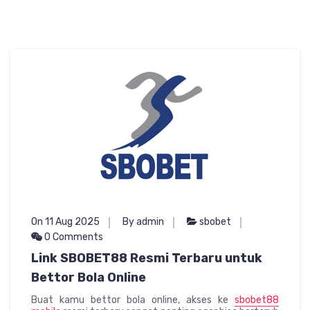
On 11 Aug 2025
By admin
sbobet
0 Comments
Link SBOBET88 Resmi Terbaru untuk
Bettor Bola Online
Buat kamu bettor bola online, akses ke
sbobet88