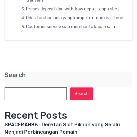
transaksi
Proses deposit dan withdraw cepat tanpa ribet
Odds taruhan bola yang kompetitif dan real-time
Customer service siap membantu kapan saja
Search
Search
Recent Posts
SPACEMAN88 : Deretan Slot Pilihan yang Selalu
Menjadi Perbincangan Pemain