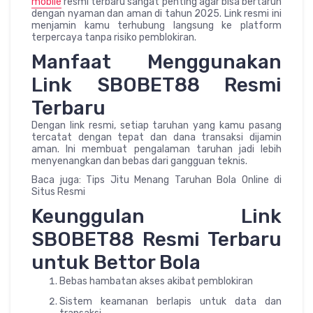
mobile
resmi terbaru sangat penting agar bisa bertaruh
dengan nyaman dan aman di tahun 2025. Link resmi ini
menjamin kamu terhubung langsung ke platform
terpercaya tanpa risiko pemblokiran.
Manfaat Menggunakan
Link SBOBET88 Resmi
Terbaru
Dengan link resmi, setiap taruhan yang kamu pasang
tercatat dengan tepat dan dana transaksi dijamin
aman. Ini membuat pengalaman taruhan jadi lebih
menyenangkan dan bebas dari gangguan teknis.
Baca juga: Tips Jitu Menang Taruhan Bola Online di
Situs Resmi
Keunggulan Link
SBOBET88 Resmi Terbaru
untuk Bettor Bola
Bebas hambatan akses akibat pemblokiran
Sistem keamanan berlapis untuk data dan