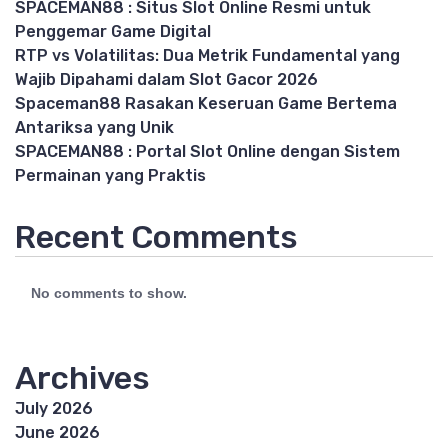
SPACEMAN88 : Situs Slot Online Resmi untuk
Penggemar Game Digital
RTP vs Volatilitas: Dua Metrik Fundamental yang
Wajib Dipahami dalam Slot Gacor 2026
Spaceman88 Rasakan Keseruan Game Bertema
Antariksa yang Unik
SPACEMAN88 : Portal Slot Online dengan Sistem
Permainan yang Praktis
Recent Comments
No comments to show.
Archives
July 2026
June 2026