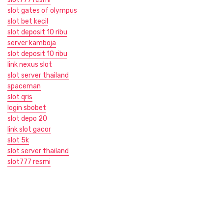
slot gates of olympus
slot bet kecil
slot deposit 10 ribu
server kamboja
slot deposit 10 ribu
link nexus slot
slot server thailand
spaceman
slot qris
login sbobet
slot depo 20
link slot gacor
slot 5k
slot server thailand
slot777 resmi