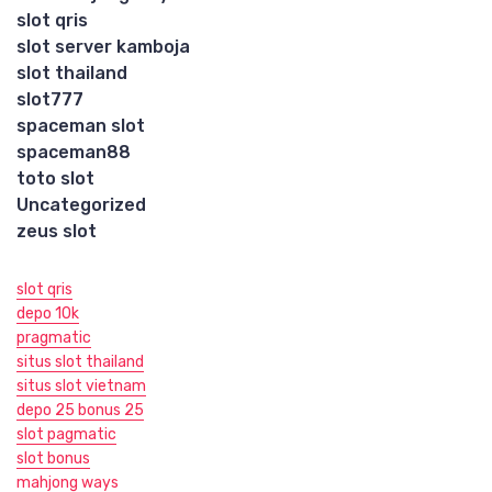
slot qris
slot server kamboja
slot thailand
slot777
spaceman slot
spaceman88
toto slot
Uncategorized
zeus slot
slot qris
depo 10k
pragmatic
situs slot thailand
situs slot vietnam
depo 25 bonus 25
slot pagmatic
slot bonus
mahjong ways