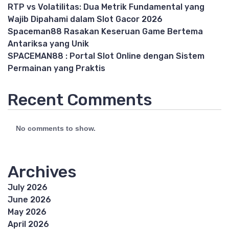
RTP vs Volatilitas: Dua Metrik Fundamental yang
Wajib Dipahami dalam Slot Gacor 2026
Spaceman88 Rasakan Keseruan Game Bertema
Antariksa yang Unik
SPACEMAN88 : Portal Slot Online dengan Sistem
Permainan yang Praktis
Recent Comments
No comments to show.
Archives
July 2026
June 2026
May 2026
April 2026