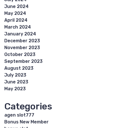
June 2024
May 2024
April 2024
March 2024
January 2024
December 2023
November 2023
October 2023
September 2023
August 2023
July 2023
June 2023
May 2023
Categories
agen slot777
Bonus New Member