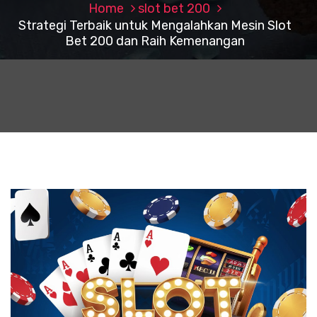
Home
slot bet 200
Strategi Terbaik untuk Mengalahkan Mesin Slot
Bet 200 dan Raih Kemenangan