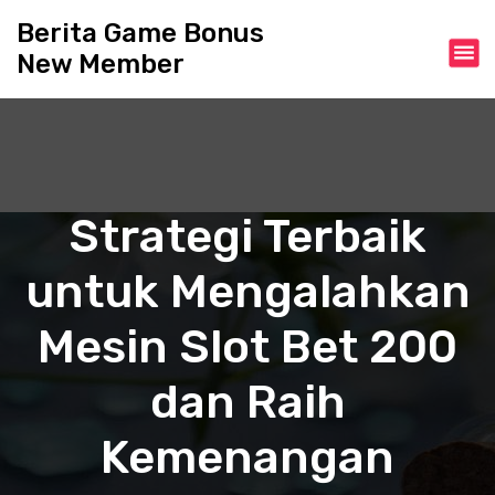
S
Berita Game Bonus
k
New Member
i
p
t
o
c
o
n
Strategi Terbaik
t
e
untuk Mengalahkan
n
t
Mesin Slot Bet 200
dan Raih
Kemenangan