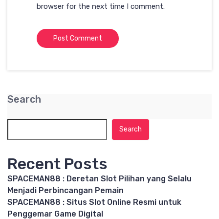
browser for the next time I comment.
Search
Search
Recent Posts
SPACEMAN88 : Deretan Slot Pilihan yang Selalu
Menjadi Perbincangan Pemain
SPACEMAN88 : Situs Slot Online Resmi untuk
Penggemar Game Digital