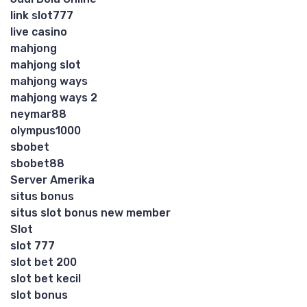
link slot777
live casino
mahjong
mahjong slot
mahjong ways
mahjong ways 2
neymar88
olympus1000
sbobet
sbobet88
Server Amerika
situs bonus
situs slot bonus new member
Slot
slot 777
slot bet 200
slot bet kecil
slot bonus