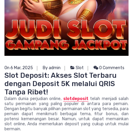
On 6 Mar, 2025
By admin
Slot
0 Comments
Slot Deposit: Akses Slot Terbaru
dengan Deposit 5K melalui QRIS
Tanpa Ribet!
Dalam dunia perjudian online,
slotdeposit
telah menjadi salah
satu permainan yang paling populer di antara para pemain.
Dengan begitu banyak pilihan permainan slot yang tersedia, para
pemain dapat menikmati berbagai tema, fitur bonus, dan
potensi kemenangan besar. Namun, untuk dapat memainkan
slot online, Anda memerlukan deposit yang cukup untuk mulai
bermain.