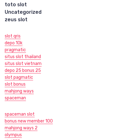
toto slot
Uncategorized
zeus slot
slot qris
depo 10k
pragmatic
situs slot thailand
situs slot vietnam
depo 25 bonus 25
slot pagmatic
slot bonus
mahjong ways
spaceman
spaceman slot
bonus new member 100
mahjong ways 2
olympus