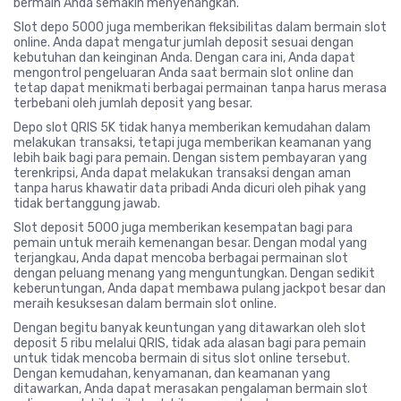
bermain Anda semakin menyenangkan.
Slot depo 5000 juga memberikan fleksibilitas dalam bermain slot
online. Anda dapat mengatur jumlah deposit sesuai dengan
kebutuhan dan keinginan Anda. Dengan cara ini, Anda dapat
mengontrol pengeluaran Anda saat bermain slot online dan
tetap dapat menikmati berbagai permainan tanpa harus merasa
terbebani oleh jumlah deposit yang besar.
Depo slot QRIS 5K tidak hanya memberikan kemudahan dalam
melakukan transaksi, tetapi juga memberikan keamanan yang
lebih baik bagi para pemain. Dengan sistem pembayaran yang
terenkripsi, Anda dapat melakukan transaksi dengan aman
tanpa harus khawatir data pribadi Anda dicuri oleh pihak yang
tidak bertanggung jawab.
Slot deposit 5000 juga memberikan kesempatan bagi para
pemain untuk meraih kemenangan besar. Dengan modal yang
terjangkau, Anda dapat mencoba berbagai permainan slot
dengan peluang menang yang menguntungkan. Dengan sedikit
keberuntungan, Anda dapat membawa pulang jackpot besar dan
meraih kesuksesan dalam bermain slot online.
Dengan begitu banyak keuntungan yang ditawarkan oleh slot
deposit 5 ribu melalui QRIS, tidak ada alasan bagi para pemain
untuk tidak mencoba bermain di situs slot online tersebut.
Dengan kemudahan, kenyamanan, dan keamanan yang
ditawarkan, Anda dapat merasakan pengalaman bermain slot