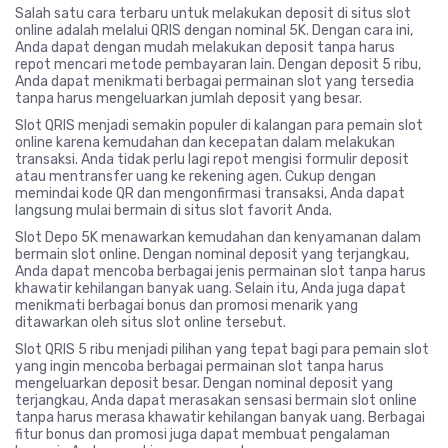
Salah satu cara terbaru untuk melakukan deposit di situs slot
online adalah melalui QRIS dengan nominal 5K. Dengan cara ini,
Anda dapat dengan mudah melakukan deposit tanpa harus
repot mencari metode pembayaran lain. Dengan deposit 5 ribu,
Anda dapat menikmati berbagai permainan slot yang tersedia
tanpa harus mengeluarkan jumlah deposit yang besar.
Slot QRIS menjadi semakin populer di kalangan para pemain slot
online karena kemudahan dan kecepatan dalam melakukan
transaksi. Anda tidak perlu lagi repot mengisi formulir deposit
atau mentransfer uang ke rekening agen. Cukup dengan
memindai kode QR dan mengonfirmasi transaksi, Anda dapat
langsung mulai bermain di situs slot favorit Anda.
Slot Depo 5K menawarkan kemudahan dan kenyamanan dalam
bermain slot online. Dengan nominal deposit yang terjangkau,
Anda dapat mencoba berbagai jenis permainan slot tanpa harus
khawatir kehilangan banyak uang. Selain itu, Anda juga dapat
menikmati berbagai bonus dan promosi menarik yang
ditawarkan oleh situs slot online tersebut.
Slot QRIS 5 ribu menjadi pilihan yang tepat bagi para pemain slot
yang ingin mencoba berbagai permainan slot tanpa harus
mengeluarkan deposit besar. Dengan nominal deposit yang
terjangkau, Anda dapat merasakan sensasi bermain slot online
tanpa harus merasa khawatir kehilangan banyak uang. Berbagai
fitur bonus dan promosi juga dapat membuat pengalaman