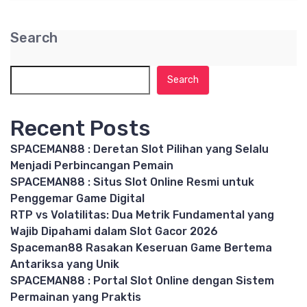
Search
Search
Recent Posts
SPACEMAN88 : Deretan Slot Pilihan yang Selalu
Menjadi Perbincangan Pemain
SPACEMAN88 : Situs Slot Online Resmi untuk
Penggemar Game Digital
RTP vs Volatilitas: Dua Metrik Fundamental yang
Wajib Dipahami dalam Slot Gacor 2026
Spaceman88 Rasakan Keseruan Game Bertema
Antariksa yang Unik
SPACEMAN88 : Portal Slot Online dengan Sistem
Permainan yang Praktis