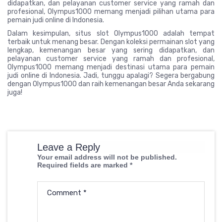
didapatkan, dan pelayanan customer service yang ramah dan
profesional, Olympus1000 memang menjadi pilihan utama para
pemain judi online di Indonesia.
Dalam kesimpulan, situs slot Olympus1000 adalah tempat
terbaik untuk menang besar. Dengan koleksi permainan slot yang
lengkap, kemenangan besar yang sering didapatkan, dan
pelayanan customer service yang ramah dan profesional,
Olympus1000 memang menjadi destinasi utama para pemain
judi online di Indonesia. Jadi, tunggu apalagi? Segera bergabung
dengan Olympus1000 dan raih kemenangan besar Anda sekarang
juga!
Leave a Reply
Your email address will not be published.
Required fields are marked
*
Comment
*