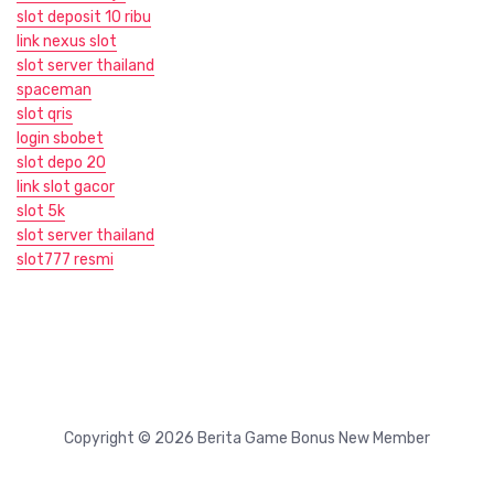
slot deposit 10 ribu
link nexus slot
slot server thailand
spaceman
slot qris
login sbobet
slot depo 20
link slot gacor
slot 5k
slot server thailand
slot777 resmi
Copyright © 2026 Berita Game Bonus New Member