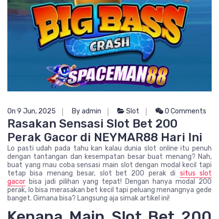
On 9 Jun, 2025
By admin
Slot
0 Comments
Rasakan Sensasi Slot Bet 200
Perak Gacor di NEYMAR88 Hari Ini
Lo pasti udah pada tahu kan kalau dunia slot online itu penuh
dengan tantangan dan kesempatan besar buat menang? Nah,
buat yang mau coba sensasi main slot dengan modal kecil tapi
tetap bisa menang besar, slot bet 200 perak di
situs slot
gacor
bisa jadi pilihan yang tepat! Dengan hanya modal 200
perak, lo bisa merasakan bet kecil tapi peluang menangnya gede
banget. Gimana bisa? Langsung aja simak artikel ini!
Kenapa Main Slot Bet 200