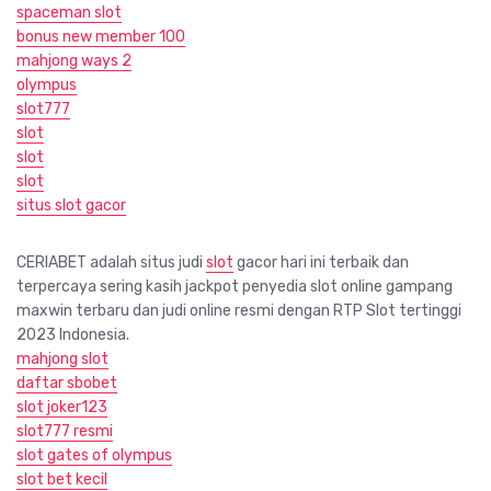
spaceman slot
bonus new member 100
mahjong ways 2
olympus
slot777
slot
slot
slot
situs slot gacor
CERIABET adalah situs judi
slot
gacor hari ini terbaik dan
terpercaya sering kasih jackpot penyedia slot online gampang
maxwin terbaru dan judi online resmi dengan RTP Slot tertinggi
2023 Indonesia.
mahjong slot
daftar sbobet
slot joker123
slot777 resmi
slot gates of olympus
slot bet kecil