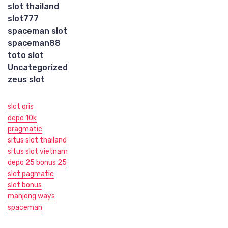
slot thailand
slot777
spaceman slot
spaceman88
toto slot
Uncategorized
zeus slot
slot qris
depo 10k
pragmatic
situs slot thailand
situs slot vietnam
depo 25 bonus 25
slot pagmatic
slot bonus
mahjong ways
spaceman