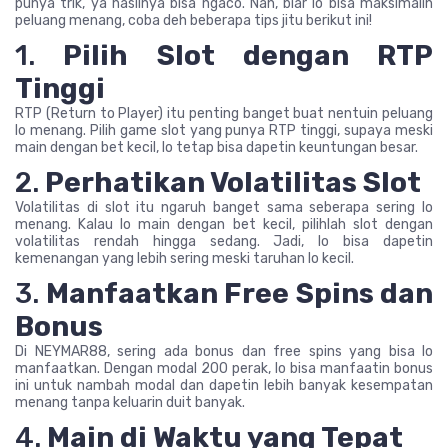
punya trik, ya hasilnya bisa ngaco. Nah, biar lo bisa maksimalin
peluang menang, coba deh beberapa tips jitu berikut ini!
1.
Pilih Slot dengan RTP
Tinggi
RTP (Return to Player) itu penting banget buat nentuin peluang
lo menang. Pilih game slot yang punya RTP tinggi, supaya meski
main dengan bet kecil, lo tetap bisa dapetin keuntungan besar.
2.
Perhatikan Volatilitas Slot
Volatilitas di slot itu ngaruh banget sama seberapa sering lo
menang. Kalau lo main dengan bet kecil, pilihlah slot dengan
volatilitas rendah hingga sedang. Jadi, lo bisa dapetin
kemenangan yang lebih sering meski taruhan lo kecil.
3.
Manfaatkan Free Spins dan
Bonus
Di NEYMAR88, sering ada bonus dan free spins yang bisa lo
manfaatkan. Dengan modal 200 perak, lo bisa manfaatin bonus
ini untuk nambah modal dan dapetin lebih banyak kesempatan
menang tanpa keluarin duit banyak.
4.
Main di Waktu yang Tepat