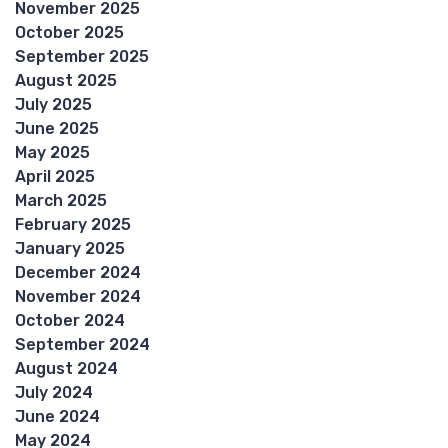
November 2025
October 2025
September 2025
August 2025
July 2025
June 2025
May 2025
April 2025
March 2025
February 2025
January 2025
December 2024
November 2024
October 2024
September 2024
August 2024
July 2024
June 2024
May 2024