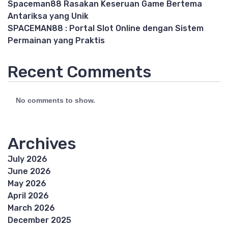
Spaceman88 Rasakan Keseruan Game Bertema
Antariksa yang Unik
SPACEMAN88 : Portal Slot Online dengan Sistem
Permainan yang Praktis
Recent Comments
No comments to show.
Archives
July 2026
June 2026
May 2026
April 2026
March 2026
December 2025