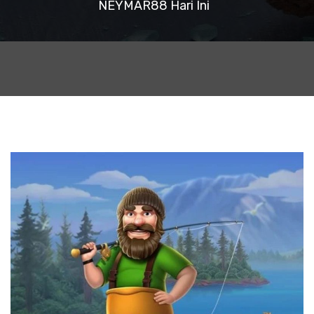
NEYMAR88 Hari Ini