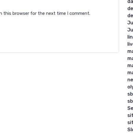
da
de
n this browser for the next time I comment.
de
Ju
Ju
li
li
m
ma
ma
ma
n
ol
sb
s
Se
si
si
Sl