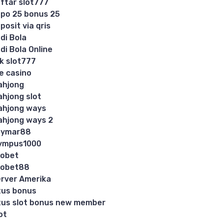
ftar slot777
po 25 bonus 25
posit via qris
di Bola
di Bola Online
nk slot777
ve casino
ahjong
hjong slot
hjong ways
hjong ways 2
eymar88
ympus1000
obet
bobet88
rver Amerika
tus bonus
tus slot bonus new member
ot