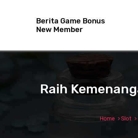
S
k
i
Berita Game Bonus
p
New Member
t
o
c
o
n
t
e
n
Raih Kemenangan
t
Home
Slot