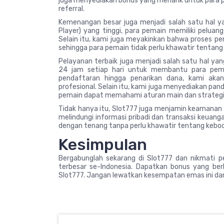
juga menyediakan bonus yang menarik untuk para p
referral.
Kemenangan besar juga menjadi salah satu hal ya
Player) yang tinggi, para pemain memiliki peluan
Selain itu, kami juga meyakinkan bahwa proses p
sehingga para pemain tidak perlu khawatir tenta
Pelayanan terbaik juga menjadi salah satu hal ya
24 jam setiap hari untuk membantu para pema
pendaftaran hingga penarikan dana, kami ak
profesional. Selain itu, kami juga menyediakan pan
pemain dapat memahami aturan main dan strategi
Tidak hanya itu, Slot777 juga menjamin keamanan 
melindungi informasi pribadi dan transaksi keuan
dengan tenang tanpa perlu khawatir tentang keboc
Kesimpulan
Bergabunglah sekarang di Slot777 dan nikmati 
terbesar se-Indonesia. Dapatkan bonus yang ber
Slot777. Jangan lewatkan kesempatan emas ini dan 