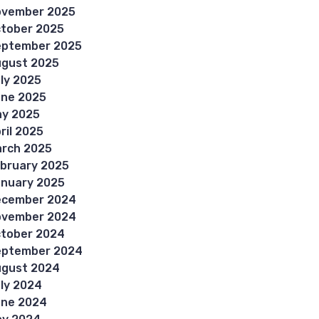
ovember 2025
tober 2025
eptember 2025
gust 2025
ly 2025
ne 2025
y 2025
ril 2025
rch 2025
bruary 2025
nuary 2025
ecember 2024
ovember 2024
tober 2024
eptember 2024
gust 2024
ly 2024
ne 2024