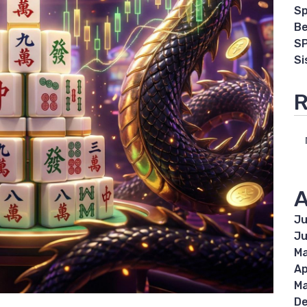
S
Be
SP
Si
R
A
Ju
Ju
Ma
Ap
Ma
D