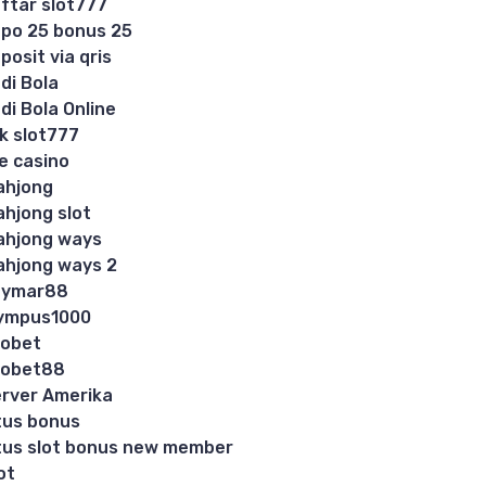
ftar slot777
po 25 bonus 25
posit via qris
di Bola
di Bola Online
nk slot777
ve casino
ahjong
hjong slot
hjong ways
hjong ways 2
eymar88
ympus1000
obet
bobet88
rver Amerika
tus bonus
tus slot bonus new member
ot