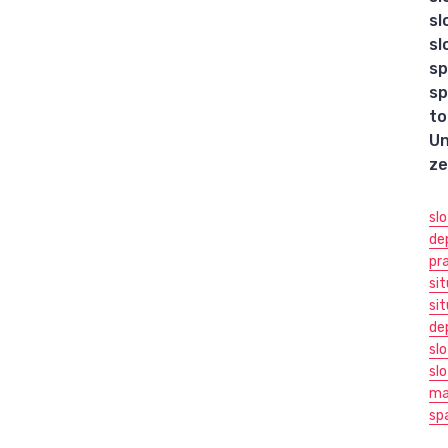
sl
sl
sp
s
to
Un
ze
slo
de
pr
sit
si
de
sl
sl
ma
sp