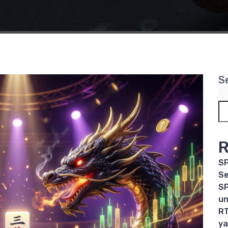
S
R
SP
Se
SP
un
RT
ya