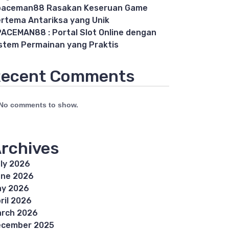
paceman88 Rasakan Keseruan Game
rtema Antariksa yang Unik
ACEMAN88 : Portal Slot Online dengan
stem Permainan yang Praktis
ecent Comments
No comments to show.
rchives
ly 2026
ne 2026
y 2026
ril 2026
rch 2026
ecember 2025