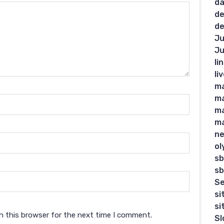
da
de
de
Ju
Ju
li
li
m
ma
ma
ma
n
ol
sb
s
Se
si
si
n this browser for the next time I comment.
Sl