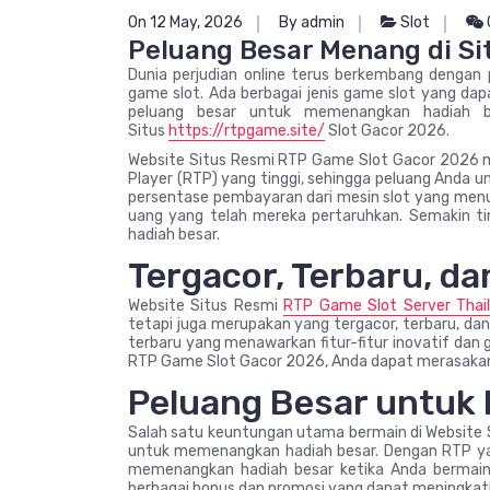
On 12 May, 2026
By admin
Slot
Peluang Besar Menang di Si
Dunia perjudian online terus berkembang dengan 
game slot. Ada berbagai jenis game slot yang dap
peluang besar untuk memenangkan hadiah 
Situs
https://rtpgame.site/
Slot Gacor 2026.
Website Situs Resmi RTP Game Slot Gacor 2026 m
Player (RTP) yang tinggi, sehingga peluang Anda 
persentase pembayaran dari mesin slot yang men
uang yang telah mereka pertaruhkan. Semakin t
hadiah besar.
Tergacor, Terbaru, da
Website Situs Resmi
RTP Game Slot Server Thai
tetapi juga merupakan yang tergacor, terbaru, dan 
terbaru yang menawarkan fitur-fitur inovatif dan
RTP Game Slot Gacor 2026, Anda dapat merasaka
Peluang Besar untuk
Salah satu keuntungan utama bermain di Website 
untuk memenangkan hadiah besar. Dengan RTP yan
memenangkan hadiah besar ketika Anda bermain di
berbagai bonus dan promosi yang dapat meningka