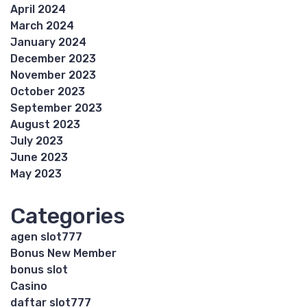
April 2024
March 2024
January 2024
December 2023
November 2023
October 2023
September 2023
August 2023
July 2023
June 2023
May 2023
Categories
agen slot777
Bonus New Member
bonus slot
Casino
daftar slot777