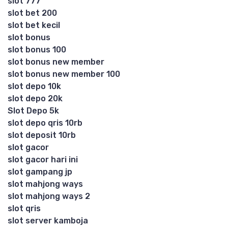
slot 777
slot bet 200
slot bet kecil
slot bonus
slot bonus 100
slot bonus new member
slot bonus new member 100
slot depo 10k
slot depo 20k
Slot Depo 5k
slot depo qris 10rb
slot deposit 10rb
slot gacor
slot gacor hari ini
slot gampang jp
slot mahjong ways
slot mahjong ways 2
slot qris
slot server kamboja