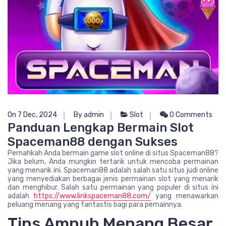
On 7 Dec, 2024
By admin
Slot
0 Comments
Panduan Lengkap Bermain Slot
Spaceman88 dengan Sukses
Pernahkah Anda bermain game slot online di situs Spaceman88?
Jika belum, Anda mungkin tertarik untuk mencoba permainan
yang menarik ini. Spaceman88 adalah salah satu situs judi online
yang menyediakan berbagai jenis permainan slot yang menarik
dan menghibur. Salah satu permainan yang populer di situs ini
adalah
https://www.linkspaceman88.com/
yang menawarkan
peluang menang yang fantastis bagi para pemainnya.
Tips Ampuh Menang Besar