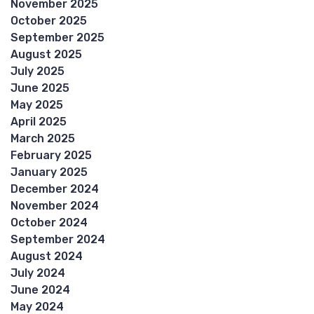
November 2025
October 2025
September 2025
August 2025
July 2025
June 2025
May 2025
April 2025
March 2025
February 2025
January 2025
December 2024
November 2024
October 2024
September 2024
August 2024
July 2024
June 2024
May 2024