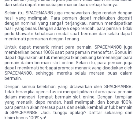
dan selalu dapat mencoba permainan baru setiap harinya.
Selain itu, SPACEMAN88 juga menawarkan depo rendah dengan
hasil yang melimpah. Para pemain dapat melakukan deposit
dengan nominal yang sangat terjangkau, namun mendapatkan
hasil yang besar. Dengan adanya depo rendah, para pemain tidak
perlu khawatir kehabisan modal saat bermain dan selalu dapat
menikmati permainan dengan tenang.
Untuk dapat menarik minat para pemain, SPACEMAN88 juga
memberikan bonus 100% saat para pemain mendaftar. Bonus ini
dapat digunakan untuk meningkatkan peluang kemenangan para
pemain dalam bermain slot online. Selain itu, para pemain juga
dapat menikmati berbagai promosi menarik yang disediakan oleh
SPACEMAN88, sehingga mereka selalu merasa puas dalam
bermain.
Dengan semua kelebihan yang ditawarkan oleh SPACEMAN88,
tidak heran jika agen situs ini menjadi pilihan utama para pemain
dalam mencari tempat bermain slot online. Dengan tampilan
yang menarik, depo rendah, hasil melimpah, dan bonus 100%,
para pemain akan merasa puas dan selalu kembali untuk bermain
di SPACEMAN88. Jadi, tunggu apalagi? Daftar sekarang dan
klaim bonus 100% ya!