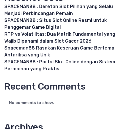
SPACEMAN88 : Deretan Slot Pilihan yang Selalu
Menjadi Perbincangan Pemain
SPACEMAN88 : Situs Slot Online Resmi untuk
Penggemar Game Digital
RTP vs Volatilitas: Dua Metrik Fundamental yang
Wajib Dipahami dalam Slot Gacor 2026
Spaceman88 Rasakan Keseruan Game Bertema
Antariksa yang Unik
SPACEMAN88 : Portal Slot Online dengan Sistem
Permainan yang Praktis
Recent Comments
No comments to show.
Archives