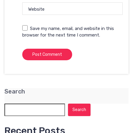
Website
Save my name, email, and website in this
browser for the next time I comment.
Search
Search
Recent Posts