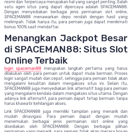
resmi dan terpercaya merupakan hal yang sangat penting. Salah
satu agen situs yang dapat dipercaya adalah SPACEMAN88.
Dengan menyediakan berbagai jenis permainan slot online,
SPACEMAN88 menawarkan depo rendah dengan hasil yang
melimpah. Tidak hanya itu, para pemain juga dapat menikmati
bonus 100% saat mendaftar.
Menangkan Jackpot Besar
di SPACEMAN88: Situs Slot
Online Terbaik
login spaceman88
merupakan langkah pertama yang harus
dilakukan oleh para pemain untuk dapat mulai bermain. Proses
login sangat mudah dan cepat, sehingga para pemain tidak akan
mengalami kesulitan dalam mengakses situs ini. Selain itu,
SPACEMAN88 juga menyediakan link alternatif bagi para pemain
yang mengalami kendala dalam mengakses situs utama. Dengan
adanya link alternatif, para pemain dapat tetap bermain tanpa
harus khawatir kehilangan akses.
Link SPACEMAN88 juga memiliki tampilan yang menarik dan
mudah dinavigasi. Para pemain dapat dengan mudah
menemukan berbagai jenis permainan slot online yang
disediakan oleh SPACEMAN88. Dengan berbagai pilihan
permainan yang menarik, para pemain tidak akan merasa bosan