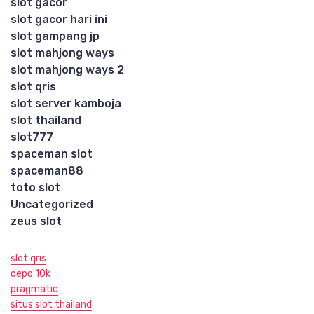
slot gacor
slot gacor hari ini
slot gampang jp
slot mahjong ways
slot mahjong ways 2
slot qris
slot server kamboja
slot thailand
slot777
spaceman slot
spaceman88
toto slot
Uncategorized
zeus slot
slot qris
depo 10k
pragmatic
situs slot thailand