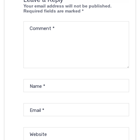
Your email address will not be published.
Required fields are marked
*
Comment
*
Name
*
Email
*
Website