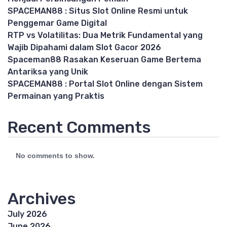
SPACEMAN88 : Situs Slot Online Resmi untuk
Penggemar Game Digital
RTP vs Volatilitas: Dua Metrik Fundamental yang
Wajib Dipahami dalam Slot Gacor 2026
Spaceman88 Rasakan Keseruan Game Bertema
Antariksa yang Unik
SPACEMAN88 : Portal Slot Online dengan Sistem
Permainan yang Praktis
Recent Comments
No comments to show.
Archives
July 2026
June 2026