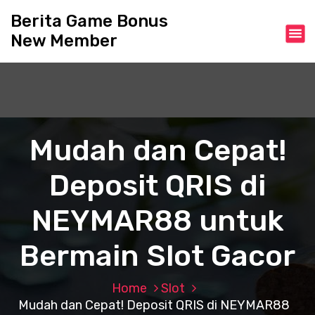
S
Berita Game Bonus
k
New Member
i
p
t
o
c
o
n
Mudah dan Cepat!
t
e
Deposit QRIS di
n
t
NEYMAR88 untuk
Bermain Slot Gacor
Home
Slot
Mudah dan Cepat! Deposit QRIS di NEYMAR88