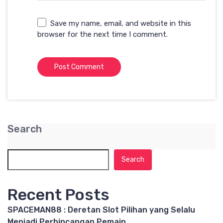
Save my name, email, and website in this
browser for the next time I comment.
Search
Search
Recent Posts
SPACEMAN88 : Deretan Slot Pilihan yang Selalu
Menjadi Perbincangan Pemain