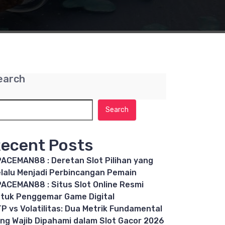
earch
Search
ecent Posts
ACEMAN88 : Deretan Slot Pilihan yang
lalu Menjadi Perbincangan Pemain
ACEMAN88 : Situs Slot Online Resmi
tuk Penggemar Game Digital
P vs Volatilitas: Dua Metrik Fundamental
ng Wajib Dipahami dalam Slot Gacor 2026