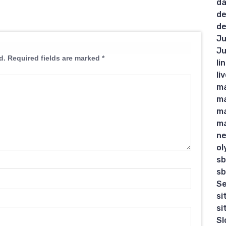
da
de
de
Ju
Ju
d.
Required fields are marked
*
li
li
m
ma
ma
ma
n
ol
sb
s
Se
si
si
Sl