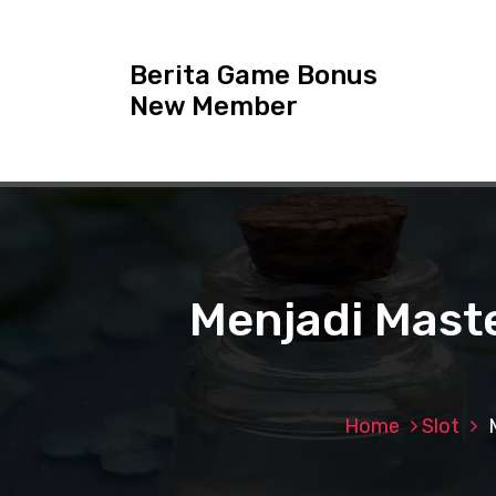
S
k
i
Berita Game Bonus
p
New Member
t
o
c
o
n
t
e
n
Menjadi Mast
t
Home
Slot