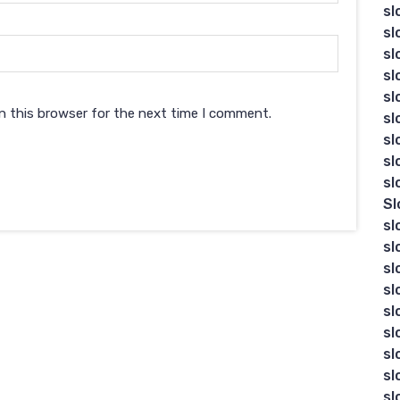
sl
sl
sl
sl
sl
n this browser for the next time I comment.
sl
sl
sl
sl
Sl
sl
sl
sl
sl
sl
sl
sl
sl
sl