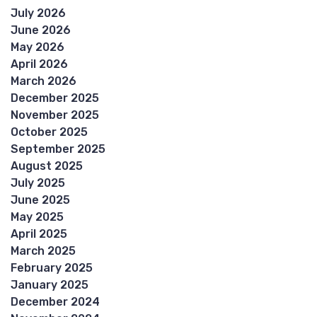
July 2026
June 2026
May 2026
April 2026
March 2026
December 2025
November 2025
October 2025
September 2025
August 2025
July 2025
June 2025
May 2025
April 2025
March 2025
February 2025
January 2025
December 2024