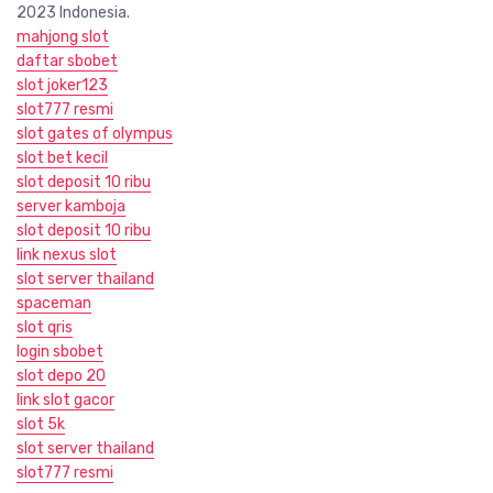
2023 Indonesia.
mahjong slot
daftar sbobet
slot joker123
slot777 resmi
slot gates of olympus
slot bet kecil
slot deposit 10 ribu
server kamboja
slot deposit 10 ribu
link nexus slot
slot server thailand
spaceman
slot qris
login sbobet
slot depo 20
link slot gacor
slot 5k
slot server thailand
slot777 resmi