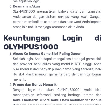
melanjutkan login.
Keamanan Akun
OLYMPUS1000 memastikan bahwa data dan transaksi
Anda aman dengan sistem enkripsi yang kuat. Jangan
pernah memberikan username dan password Anda kepada
orang lain untuk menjaga keamanan akun Anda.
Keuntungan Login di
OLYMPUS1000
Akses Ke Semua Game Slot Paling Gacor
Setelah login, Anda dapat mengakses berbagai game slot
dari provider berkualitas yang memiliki RTP tinggi. Anda
bisa memilih dari banyak pilihan game yang tersedia, baik
itu slot klasik maupun game terbaru dengan fitur bonus
menarik.
Promo dan Bonus Menarik
Dengan login ke akun OLYMPUS1000, Anda bisa
mendapatkan informasi tentang berbagai promo dan
bonus menarik
, seperti
bonus new member
dan
bonus