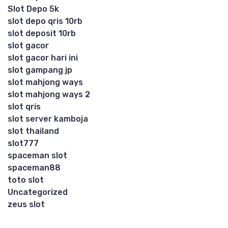
Slot Depo 5k
slot depo qris 10rb
slot deposit 10rb
slot gacor
slot gacor hari ini
slot gampang jp
slot mahjong ways
slot mahjong ways 2
slot qris
slot server kamboja
slot thailand
slot777
spaceman slot
spaceman88
toto slot
Uncategorized
zeus slot