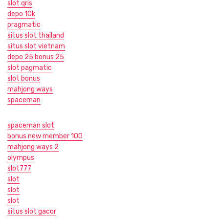
slot qris
depo 10k
pragmatic
situs slot thailand
situs slot vietnam
depo 25 bonus 25
slot pagmatic
slot bonus
mahjong ways
spaceman
spaceman slot
bonus new member 100
mahjong ways 2
olympus
slot777
slot
slot
slot
situs slot gacor