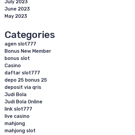
July 2023
June 2023
May 2023
Categories
agen slot777
Bonus New Member
bonus slot
Casino
daftar slot777
depo 25 bonus 25
deposit via qris
Judi Bola
Judi Bola Online
link slot777
live casino
mahjong
mahjong slot