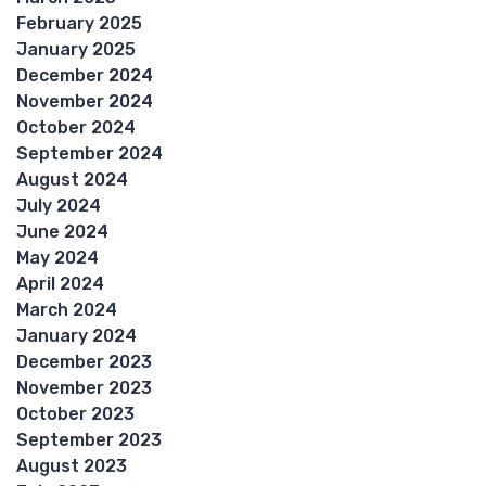
February 2025
January 2025
December 2024
November 2024
October 2024
September 2024
August 2024
July 2024
June 2024
May 2024
April 2024
March 2024
January 2024
December 2023
November 2023
October 2023
September 2023
August 2023