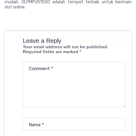
mudah, OLYMPUS1000 adalah tempat terbaik untuk bermain
slot online.
Leave a Reply
Your email address will not be published.
Required fields are marked
*
Comment
*
Name
*