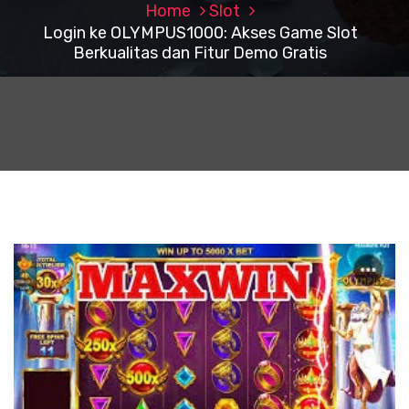
Home
Slot
Login ke OLYMPUS1000: Akses Game Slot
Berkualitas dan Fitur Demo Gratis