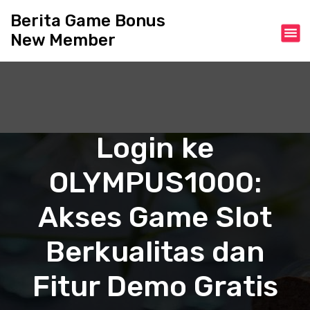
S
Berita Game Bonus
k
New Member
i
p
t
o
c
o
n
Login ke
t
e
OLYMPUS1000:
n
t
Akses Game Slot
Berkualitas dan
Fitur Demo Gratis