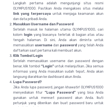
Langkah pertama adalah mengunjungi situs resmi
OLYMPUS1000. Pastikan Anda mengakses situs melalui
link yang terpercaya
untuk menjaga keamanan akun
dan data pribadi Anda.
Masukkan Username dan Password
Setelah masuk ke halaman utama OLYMPUS1000, cari
kolom
login
yang biasanya terletak di bagian atas atau
tengah halaman. Di sini, Anda akan diminta untuk
memasukkan
username
dan
password
yang telah Anda
daftarkan saat pertama kali membuat akun.
Klik Tombol Login
Setelah memasukkan username dan password dengan
benar, klik tombol
“Login”
untuk melanjutkan. Jika semua
informasi yang Anda masukkan sudah tepat, Anda akan
langsung diarahkan ke dashboard akun Anda.
Lupa Password?
Jika Anda lupa password, jangan khawatir! OLYMPUS1000
menyediakan fitur
“Lupa Password”
yang bisa Anda
gunakan untuk mereset password akun Anda. Ikuti
petunjuk yang diberikan dan buat password baru untuk