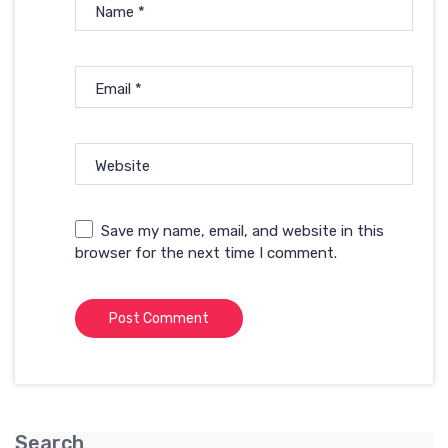
Name
*
Email
*
Website
Save my name, email, and website in this
browser for the next time I comment.
Search