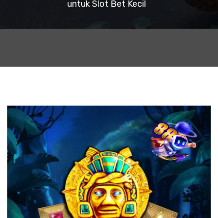
untuk Slot Bet Kecil