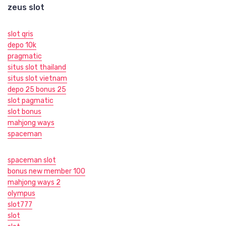
zeus slot
slot qris
depo 10k
pragmatic
situs slot thailand
situs slot vietnam
depo 25 bonus 25
slot pagmatic
slot bonus
mahjong ways
spaceman
spaceman slot
bonus new member 100
mahjong ways 2
olympus
slot777
slot