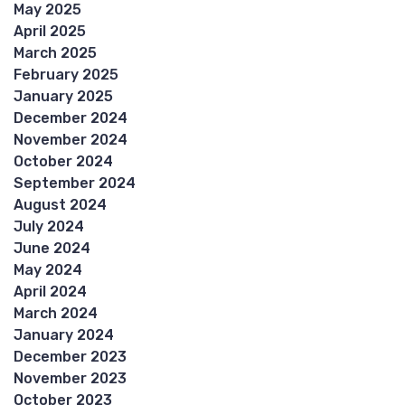
May 2025
April 2025
March 2025
February 2025
January 2025
December 2024
November 2024
October 2024
September 2024
August 2024
July 2024
June 2024
May 2024
April 2024
March 2024
January 2024
December 2023
November 2023
October 2023