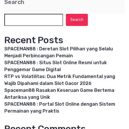
Search
Search
Recent Posts
SPACEMAN88 : Deretan Slot Pilihan yang Selalu
Menjadi Perbincangan Pemain
SPACEMAN88 : Situs Slot Online Resmi untuk
Penggemar Game Digital
RTP vs Volatilitas: Dua Metrik Fundamental yang
Wajib Dipahami dalam Slot Gacor 2026
Spaceman88 Rasakan Keseruan Game Bertema
Antariksa yang Unik
SPACEMAN88 : Portal Slot Online dengan Sistem
Permainan yang Praktis
Recent Comments