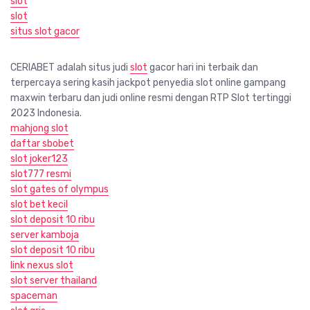
slot
slot
situs slot gacor
CERIABET adalah situs judi
slot
gacor hari ini terbaik dan
terpercaya sering kasih jackpot penyedia slot online gampang
maxwin terbaru dan judi online resmi dengan RTP Slot tertinggi
2023 Indonesia.
mahjong slot
daftar sbobet
slot joker123
slot777 resmi
slot gates of olympus
slot bet kecil
slot deposit 10 ribu
server kamboja
slot deposit 10 ribu
link nexus slot
slot server thailand
spaceman