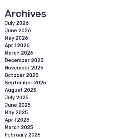
Archives
July 2026
June 2026
May 2026
April 2026
March 2026
December 2025
November 2025
October 2025
September 2025
August 2025
July 2025
June 2025
May 2025
April 2025
March 2025
February 2025