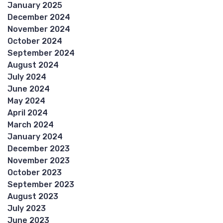
January 2025
December 2024
November 2024
October 2024
September 2024
August 2024
July 2024
June 2024
May 2024
April 2024
March 2024
January 2024
December 2023
November 2023
October 2023
September 2023
August 2023
July 2023
June 2023