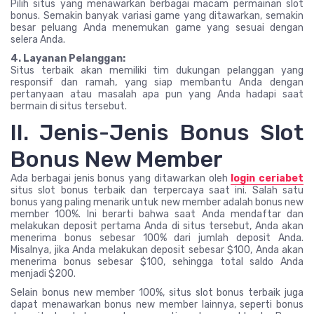
Pilih situs yang menawarkan berbagai macam permainan slot
bonus. Semakin banyak variasi game yang ditawarkan, semakin
besar peluang Anda menemukan game yang sesuai dengan
selera Anda.
4. Layanan Pelanggan:
Situs terbaik akan memiliki tim dukungan pelanggan yang
responsif dan ramah, yang siap membantu Anda dengan
pertanyaan atau masalah apa pun yang Anda hadapi saat
bermain di situs tersebut.
II. Jenis-Jenis Bonus Slot
Bonus New Member
Ada berbagai jenis bonus yang ditawarkan oleh
login ceriabet
situs slot bonus terbaik dan terpercaya saat ini. Salah satu
bonus yang paling menarik untuk new member adalah bonus new
member 100%. Ini berarti bahwa saat Anda mendaftar dan
melakukan deposit pertama Anda di situs tersebut, Anda akan
menerima bonus sebesar 100% dari jumlah deposit Anda.
Misalnya, jika Anda melakukan deposit sebesar $100, Anda akan
menerima bonus sebesar $100, sehingga total saldo Anda
menjadi $200.
Selain bonus new member 100%, situs slot bonus terbaik juga
dapat menawarkan bonus new member lainnya, seperti bonus