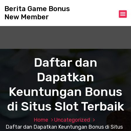
S
Berita Game Bonus
k
New Member
i
p
t
o
c
o
n
Daftar dan
t
e
Dapatkan
n
t
Keuntungan Bonus
di Situs Slot Terbaik
Home
Uncategorized
Daftar dan Dapatkan Keuntungan Bonus di Situs