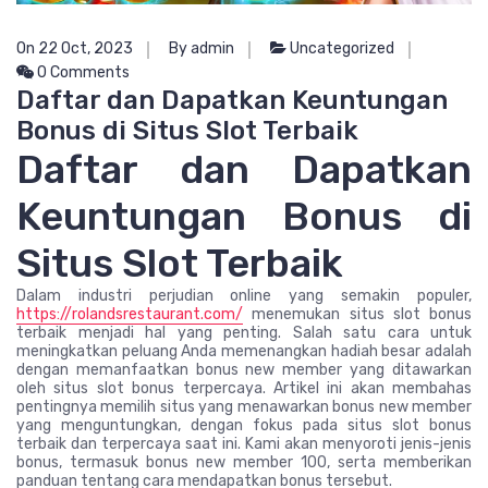
On 22 Oct, 2023
By admin
Uncategorized
0 Comments
Daftar dan Dapatkan Keuntungan
Bonus di Situs Slot Terbaik
Daftar dan Dapatkan
Keuntungan Bonus di
Situs Slot Terbaik
Dalam industri perjudian online yang semakin populer,
https://rolandsrestaurant.com/
menemukan situs slot bonus
terbaik menjadi hal yang penting. Salah satu cara untuk
meningkatkan peluang Anda memenangkan hadiah besar adalah
dengan memanfaatkan bonus new member yang ditawarkan
oleh situs slot bonus terpercaya. Artikel ini akan membahas
pentingnya memilih situs yang menawarkan bonus new member
yang menguntungkan, dengan fokus pada situs slot bonus
terbaik dan terpercaya saat ini. Kami akan menyoroti jenis-jenis
bonus, termasuk bonus new member 100, serta memberikan
panduan tentang cara mendapatkan bonus tersebut.