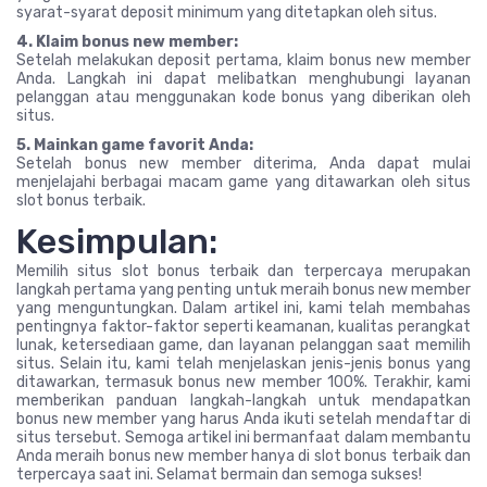
syarat-syarat deposit minimum yang ditetapkan oleh situs.
4. Klaim bonus new member:
Setelah melakukan deposit pertama, klaim bonus new member
Anda. Langkah ini dapat melibatkan menghubungi layanan
pelanggan atau menggunakan kode bonus yang diberikan oleh
situs.
5. Mainkan game favorit Anda:
Setelah bonus new member diterima, Anda dapat mulai
menjelajahi berbagai macam game yang ditawarkan oleh situs
slot bonus terbaik.
Kesimpulan:
Memilih situs slot bonus terbaik dan terpercaya merupakan
langkah pertama yang penting untuk meraih bonus new member
yang menguntungkan. Dalam artikel ini, kami telah membahas
pentingnya faktor-faktor seperti keamanan, kualitas perangkat
lunak, ketersediaan game, dan layanan pelanggan saat memilih
situs. Selain itu, kami telah menjelaskan jenis-jenis bonus yang
ditawarkan, termasuk bonus new member 100%. Terakhir, kami
memberikan panduan langkah-langkah untuk mendapatkan
bonus new member yang harus Anda ikuti setelah mendaftar di
situs tersebut. Semoga artikel ini bermanfaat dalam membantu
Anda meraih bonus new member hanya di slot bonus terbaik dan
terpercaya saat ini. Selamat bermain dan semoga sukses!