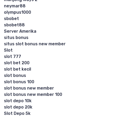
neymar88
olympus1000
sbobet
sbobet88
Server Amerika
situs bonus
situs slot bonus new member
Slot
slot 777
slot bet 200
slot bet kecil
slot bonus
slot bonus 100
slot bonus new member
slot bonus new member 100
slot depo 10k
slot depo 20k
Slot Depo 5k