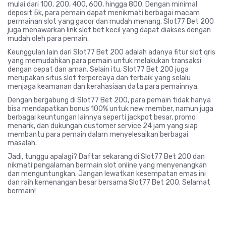
mulai dari 100, 200, 400, 600, hingga 800. Dengan minimal
deposit 5k, para pemain dapat menikmati berbagai macam
permainan slot yang gacor dan mudah menang. Slot77 Bet 200
juga menawarkan link slot bet kecil yang dapat diakses dengan
mudah oleh para pemain.
Keunggulan lain dari Slot77 Bet 200 adalah adanya fitur slot qris
yang memudahkan para pemain untuk melakukan transaksi
dengan cepat dan aman. Selain itu, Slot77 Bet 200 juga
merupakan situs slot terpercaya dan terbaik yang selalu
menjaga keamanan dan kerahasiaan data para pemainnya.
Dengan bergabung di Slot77 Bet 200, para pemain tidak hanya
bisa mendapatkan bonus 100% untuk new member, namun juga
berbagai keuntungan lainnya seperti jackpot besar, promo
menarik, dan dukungan customer service 24 jam yang siap
membantu para pemain dalam menyelesaikan berbagai
masalah.
Jadi, tunggu apalagi? Daftar sekarang di Slot77 Bet 200 dan
nikmati pengalaman bermain slot online yang menyenangkan
dan menguntungkan. Jangan lewatkan kesempatan emas ini
dan raih kemenangan besar bersama Slot77 Bet 200. Selamat
bermain!