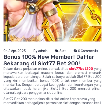
On 2 Apr, 2025
By admin
Slot
0 Comments
Bonus 100% New Member! Daftar
Sekarang di Slot77 Bet 200!
Dalam dunia perjudian online, banyak situs
slot77bet200
yang
menawarkan berbagai macam bonus dan promosi menarik
kepada para pemainnya. Salah satunya adalah Slot77 Bet 200
yang kini memberikan bonus 100% untuk new member yang
mendaftar. Dengan berbagai keunggulan dan keuntungan yang
ditawarkan, tidak heran jika Slot77 Bet 200 menjadi pilihan
utama bagi para penggemar slot online.
Slot77 Bet 200 merupakan situs slot online terpercaya yang
menyediakan berbagai jenis permainan slot dengan taruhan kecil