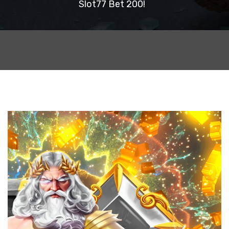
Slot77 Bet 200!