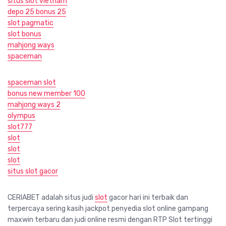
situs slot vietnam
depo 25 bonus 25
slot pagmatic
slot bonus
mahjong ways
spaceman
spaceman slot
bonus new member 100
mahjong ways 2
olympus
slot777
slot
slot
slot
situs slot gacor
CERIABET adalah situs judi
slot
gacor hari ini terbaik dan
terpercaya sering kasih jackpot penyedia slot online gampang
maxwin terbaru dan judi online resmi dengan RTP Slot tertinggi