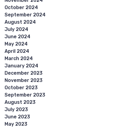
November 2024
October 2024
September 2024
August 2024
July 2024
June 2024
May 2024
April 2024
March 2024
January 2024
December 2023
November 2023
October 2023
September 2023
August 2023
July 2023
June 2023
May 2023