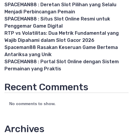
SPACEMAN88 : Deretan Slot Pilihan yang Selalu
Menjadi Perbincangan Pemain
SPACEMAN88 : Situs Slot Online Resmi untuk
Penggemar Game Digital
RTP vs Volatilitas: Dua Metrik Fundamental yang
Wajib Dipahami dalam Slot Gacor 2026
Spaceman88 Rasakan Keseruan Game Bertema
Antariksa yang Unik
SPACEMAN88 : Portal Slot Online dengan Sistem
Permainan yang Praktis
Recent Comments
No comments to show.
Archives