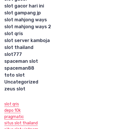
slot gacor hari ini
slot gampang jp
slot mahjong ways
slot mahjong ways 2
slot qris
slot server kamboja
slot thailand
slot777
spaceman slot
spaceman88
toto slot
Uncategorized
zeus slot
slot qris
depo 10k
pragmatic
situs slot thailand