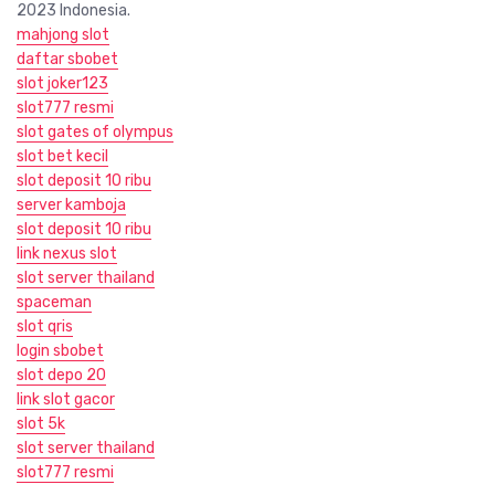
2023 Indonesia.
mahjong slot
daftar sbobet
slot joker123
slot777 resmi
slot gates of olympus
slot bet kecil
slot deposit 10 ribu
server kamboja
slot deposit 10 ribu
link nexus slot
slot server thailand
spaceman
slot qris
login sbobet
slot depo 20
link slot gacor
slot 5k
slot server thailand
slot777 resmi