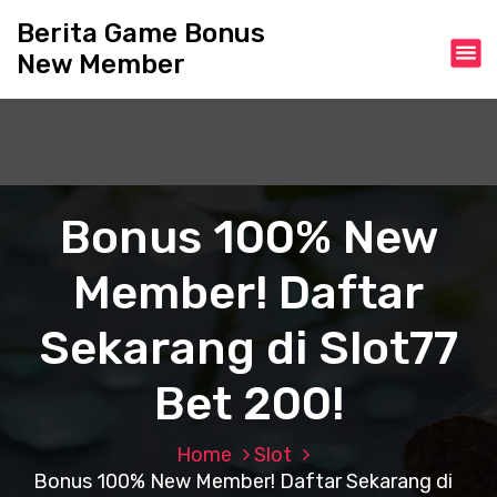
S
Berita Game Bonus
k
New Member
i
p
t
o
c
o
n
Bonus 100% New
t
e
Member! Daftar
n
t
Sekarang di Slot77
Bet 200!
Home
Slot
Bonus 100% New Member! Daftar Sekarang di