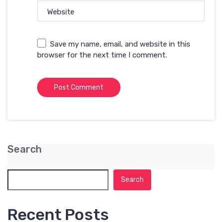
Website
Save my name, email, and website in this
browser for the next time I comment.
Search
Search
Recent Posts