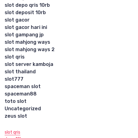
slot depo qris 10rb
slot deposit 10rb
slot gacor
slot gacor hari ini
slot gampang jp
slot mahjong ways
slot mahjong ways 2
slot qris
slot server kamboja
slot thailand
slot777
spaceman slot
spaceman88
toto slot
Uncategorized
zeus slot
slot qris