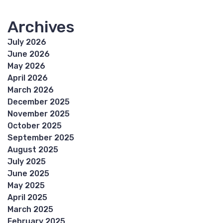
Archives
July 2026
June 2026
May 2026
April 2026
March 2026
December 2025
November 2025
October 2025
September 2025
August 2025
July 2025
June 2025
May 2025
April 2025
March 2025
February 2025