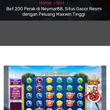
Home
Slot
Bet 200 Perak di Neymar88, Situs Gacor Resmi
dengan Peluang Maxwin Tinggi