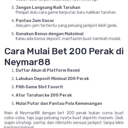
Jangan Langsung Naik Taruhan
Pelajari dulu cara game berputar, baru naikkan taruhan.
Pantau Jam Gacor
Ada jam-jam tertentu yang peluang jackpot lebih gede.
Gunakan Bonus dengan Maksimal
Kalau ada bonus deposit, manfaatin buat nambah modal.
Cara Mulai Bet 200 Perak di
Neymar88
Daftar Akun di Platform Resmi
Lakukan Deposit Minimal 200 Perak
Pilih Game Slot Favorit
Atur Taruhan ke 200 Perak
Mulai Putar dan Pantau Pola Kemenangan
Main di Neymar88 dengan bet 200 perak bukan cuma buat
coba-coba, tapi juga peluang nyata buat dapetin maxwin. Jadi,
siapin strategi, santai, dan nikmatin sensasi jackpot tanpa bikin
kantong bolong!