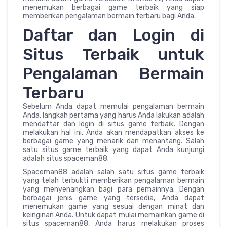
menemukan berbagai game terbaik yang siap
memberikan pengalaman bermain terbaru bagi Anda.
Daftar dan Login di
Situs Terbaik untuk
Pengalaman Bermain
Terbaru
Sebelum Anda dapat memulai pengalaman bermain
Anda, langkah pertama yang harus Anda lakukan adalah
mendaftar dan login di situs game terbaik. Dengan
melakukan hal ini, Anda akan mendapatkan akses ke
berbagai game yang menarik dan menantang. Salah
satu situs game terbaik yang dapat Anda kunjungi
adalah situs spaceman88.
Spaceman88 adalah salah satu situs game terbaik
yang telah terbukti memberikan pengalaman bermain
yang menyenangkan bagi para pemainnya. Dengan
berbagai jenis game yang tersedia, Anda dapat
menemukan game yang sesuai dengan minat dan
keinginan Anda. Untuk dapat mulai memainkan game di
situs spaceman88, Anda harus melakukan proses