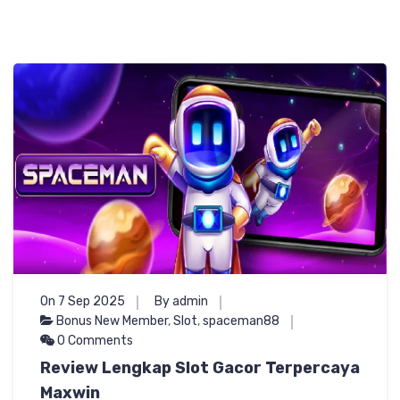
On 7 Sep 2025
By admin
Bonus New Member
,
Slot
,
spaceman88
0 Comments
Review Lengkap Slot Gacor Terpercaya
Maxwin