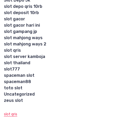
Slot Depo 5k
slot depo qris 10rb
slot deposit 10rb
slot gacor
slot gacor hari ini
slot gampang jp
slot mahjong ways
slot mahjong ways 2
slot qris
slot server kamboja
slot thailand
slot777
spaceman slot
spaceman88
toto slot
Uncategorized
zeus slot
slot qris