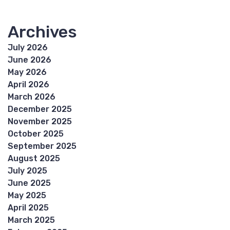
Archives
July 2026
June 2026
May 2026
April 2026
March 2026
December 2025
November 2025
October 2025
September 2025
August 2025
July 2025
June 2025
May 2025
April 2025
March 2025