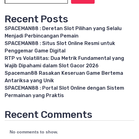
Recent Posts
SPACEMAN88 : Deretan Slot Pilihan yang Selalu
Menjadi Perbincangan Pemain
SPACEMAN88 : Situs Slot Online Resmi untuk
Penggemar Game Digital
RTP vs Volatilitas: Dua Metrik Fundamental yang
Wajib Dipahami dalam Slot Gacor 2026
Spaceman88 Rasakan Keseruan Game Bertema
Antariksa yang Unik
SPACEMAN88 : Portal Slot Online dengan Sistem
Permainan yang Praktis
Recent Comments
No comments to show.