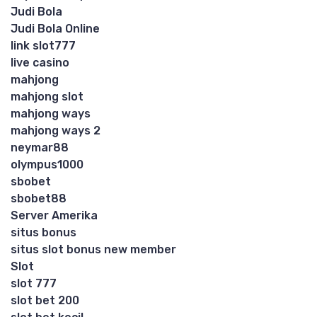
Judi Bola
Judi Bola Online
link slot777
live casino
mahjong
mahjong slot
mahjong ways
mahjong ways 2
neymar88
olympus1000
sbobet
sbobet88
Server Amerika
situs bonus
situs slot bonus new member
Slot
slot 777
slot bet 200