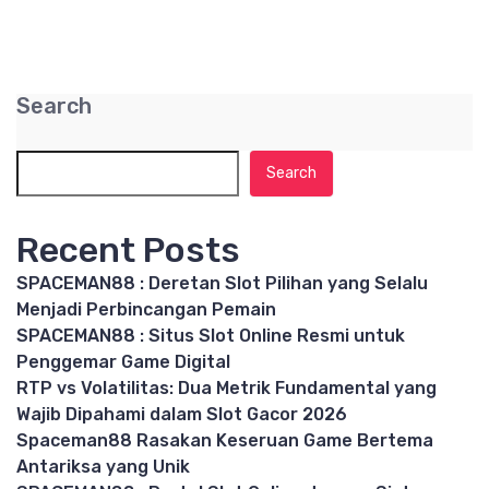
Search
Search
Recent Posts
SPACEMAN88 : Deretan Slot Pilihan yang Selalu
Menjadi Perbincangan Pemain
SPACEMAN88 : Situs Slot Online Resmi untuk
Penggemar Game Digital
RTP vs Volatilitas: Dua Metrik Fundamental yang
Wajib Dipahami dalam Slot Gacor 2026
Spaceman88 Rasakan Keseruan Game Bertema
Antariksa yang Unik