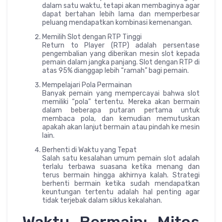
dalam satu waktu, tetapi akan membaginya agar
dapat bertahan lebih lama dan memperbesar
peluang mendapatkan kombinasi kemenangan.
Memilih Slot dengan RTP Tinggi
Return to Player (RTP) adalah persentase
pengembalian yang diberikan mesin slot kepada
pemain dalam jangka panjang. Slot dengan RTP di
atas 95% dianggap lebih “ramah” bagi pemain.
Mempelajari Pola Permainan
Banyak pemain yang mempercayai bahwa slot
memiliki “pola” tertentu. Mereka akan bermain
dalam beberapa putaran pertama untuk
membaca pola, dan kemudian memutuskan
apakah akan lanjut bermain atau pindah ke mesin
lain.
Berhenti di Waktu yang Tepat
Salah satu kesalahan umum pemain slot adalah
terlalu terbawa suasana ketika menang dan
terus bermain hingga akhirnya kalah. Strategi
berhenti bermain ketika sudah mendapatkan
keuntungan tertentu adalah hal penting agar
tidak terjebak dalam siklus kekalahan.