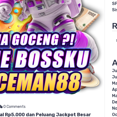
SP
Si
R
A
Ju
Ju
Ma
Ap
Ma
D
0 Comments
N
dal Rp5.000 dan Peluang Jackpot Besar
Oc