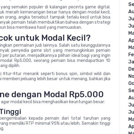
S
n yang semakin populer di kalangan pecinta game digital.
Au
uk meraih kemenangan besar hanya dengan modal kecil,
ian orang, angka tersebut tampak terlalu kecil untuk bisa
Ju
anyak pemain telah membuktikan bahwa dengan strategi
Ju
 pun bisa membawa hasil yang memuaskan.
Ma
cok untuk Modal Kecil?
Ap
ndingkan permainan judi lainnya. Salah satu keunggulannya
Ma
. Banyak penyedia game slot yang memungkinkan pemain
Fe
er putaran, menjadikannya pilihan ideal bagi yang ingin
 modal Rp5.000, seorang pemain bisa mendapatkan 10
Ja
ng dipilih.
D
 fitur-fitur menarik seperti bonus spin, simbol wild dan
N
ini memberi peluang lebih besar untuk menang, bahkan jika
Oc
S
line dengan Modal Rp5.000
Au
 agar modal kecil bisa menghasilkan keuntungan besar:
Ju
Tinggi
Ju
 pengembalian kepada pemain dari total taruhan yang
Ma
yang memiliki RTP minimal 95% atau lebih. Semakin tinggi
Ap
g.
Ma