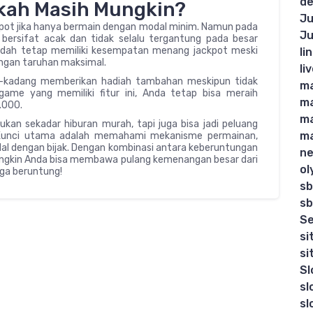
de
kah Masih Mungkin?
Ju
kpot jika hanya bermain dengan modal minim. Namun pada
Ju
bersifat acak dan tidak selalu tergantung pada besar
endah tetap memiliki kesempatan menang jackpot meski
li
engan taruhan maksimal.
li
g-kadang memberikan hadiah tambahan meskipun tidak
m
ame yang memiliki fitur ini, Anda tetap bisa meraih
ma
.000.
ma
kan sekadar hiburan murah, tapi juga bisa jadi peluang
ma
t. Kunci utama adalah memahami mekanisme permainan,
al dengan bijak. Dengan kombinasi antara keberuntungan
n
ungkin Anda bisa membawa pulang kemenangan besar dari
ol
ga beruntung!
sb
s
Se
si
si
Sl
sl
sl