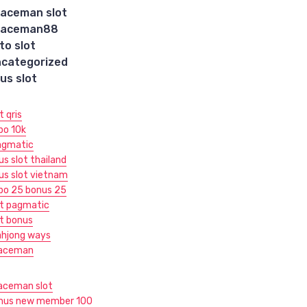
aceman slot
paceman88
to slot
categorized
us slot
t qris
po 10k
agmatic
us slot thailand
tus slot vietnam
po 25 bonus 25
ot pagmatic
ot bonus
hjong ways
aceman
aceman slot
nus new member 100