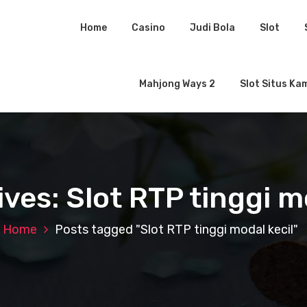
Home
Casino
Judi Bola
Slot
Mahjong Ways 2
Slot Situs Ka
ves: Slot RTP tinggi m
Home
Posts tagged "Slot RTP tinggi modal kecil"