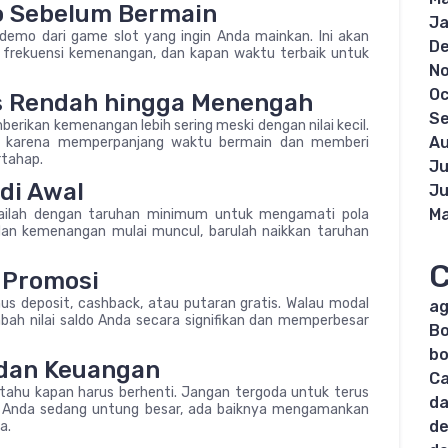
o Sebelum Bermain
Ja
demo dari game slot yang ingin Anda mainkan. Ini akan
D
rekuensi kemenangan, dan kapan waktu terbaik untuk
N
Oc
tas Rendah hingga Menengah
S
erikan kemenangan lebih sering meski dengan nilai kecil.
Au
il karena memperpanjang waktu bermain dan memberi
rtahap.
Ju
di Awal
Ju
Ma
lailah dengan taruhan minimum untuk mengamati pola
dan kemenangan mulai muncul, barulah naikkan taruhan
C
 Promosi
s deposit, cashback, atau putaran gratis. Walau modal
ag
ah nilai saldo Anda secara signifikan dan memperbesar
B
bo
 dan Keuangan
Ca
 tahu kapan harus berhenti. Jangan tergoda untuk terus
da
at Anda sedang untung besar, ada baiknya mengamankan
de
a.