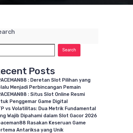
earch
Search
ecent Posts
ACEMAN88 : Deretan Slot Pilihan yang
lalu Menjadi Perbincangan Pemain
ACEMAN88 : Situs Slot Online Resmi
tuk Penggemar Game Digital
P vs Volatilitas: Dua Metrik Fundamental
ng Wajib Dipahami dalam Slot Gacor 2026
paceman88 Rasakan Keseruan Game
rtema Antariksa yang Unik