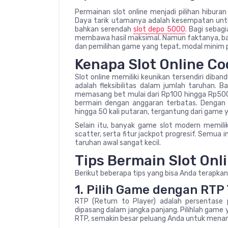
Permainan slot online menjadi pilihan hibura
Daya tarik utamanya adalah kesempatan unt
bahkan serendah
slot depo 5000
. Bagi sebag
membawa hasil maksimal. Namun faktanya, b
dan pemilihan game yang tepat, modal minim
Kenapa Slot Online Co
Slot online memiliki keunikan tersendiri diba
adalah fleksibilitas dalam jumlah taruhan
memasang bet mulai dari Rp100 hingga Rp500 p
bermain dengan anggaran terbatas. Dengan
hingga 50 kali putaran, tergantung dari game ya
Selain itu, banyak game slot modern memiliki
scatter, serta fitur jackpot progresif. Semua 
taruhan awal sangat kecil.
Tips Bermain Slot On
Berikut beberapa tips yang bisa Anda terapkan
1. Pilih Game dengan RTP 
RTP (Return to Player) adalah persentase
dipasang dalam jangka panjang. Pilihlah game 
RTP, semakin besar peluang Anda untuk menan