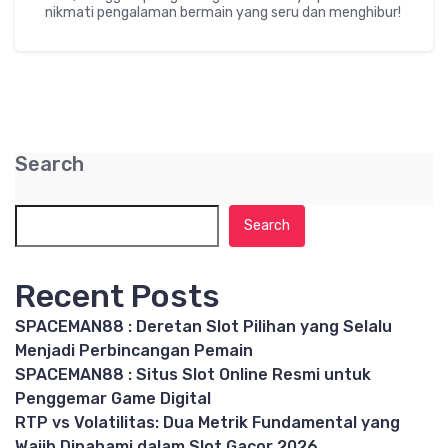
nikmati pengalaman bermain yang seru dan menghibur!
Search
Search
Recent Posts
SPACEMAN88 : Deretan Slot Pilihan yang Selalu
Menjadi Perbincangan Pemain
SPACEMAN88 : Situs Slot Online Resmi untuk
Penggemar Game Digital
RTP vs Volatilitas: Dua Metrik Fundamental yang
Wajib Dipahami dalam Slot Gacor 2026