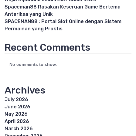
Spaceman88 Rasakan Keseruan Game Bertema
Antariksa yang Unik
SPACEMAN88 : Portal Slot Online dengan Sistem
Permainan yang Praktis
Recent Comments
No comments to show.
Archives
July 2026
June 2026
May 2026
April 2026
March 2026
December 2025