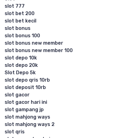
slot 777
slot bet 200
slot bet kecil
slot bonus
slot bonus 100
slot bonus new member
slot bonus new member 100
slot depo 10k
slot depo 20k
Slot Depo 5k
slot depo qris 10rb
slot deposit 10rb
slot gacor
slot gacor hari ini
slot gampang jp
slot mahjong ways
slot mahjong ways 2
slot qris