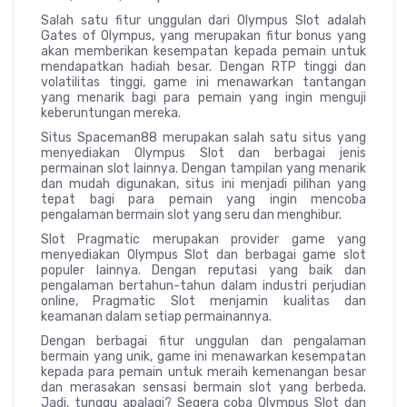
Salah satu fitur unggulan dari Olympus Slot adalah
Gates of Olympus, yang merupakan fitur bonus yang
akan memberikan kesempatan kepada pemain untuk
mendapatkan hadiah besar. Dengan RTP tinggi dan
volatilitas tinggi, game ini menawarkan tantangan
yang menarik bagi para pemain yang ingin menguji
keberuntungan mereka.
Situs Spaceman88 merupakan salah satu situs yang
menyediakan Olympus Slot dan berbagai jenis
permainan slot lainnya. Dengan tampilan yang menarik
dan mudah digunakan, situs ini menjadi pilihan yang
tepat bagi para pemain yang ingin mencoba
pengalaman bermain slot yang seru dan menghibur.
Slot Pragmatic merupakan provider game yang
menyediakan Olympus Slot dan berbagai game slot
populer lainnya. Dengan reputasi yang baik dan
pengalaman bertahun-tahun dalam industri perjudian
online, Pragmatic Slot menjamin kualitas dan
keamanan dalam setiap permainannya.
Dengan berbagai fitur unggulan dan pengalaman
bermain yang unik, game ini menawarkan kesempatan
kepada para pemain untuk meraih kemenangan besar
dan merasakan sensasi bermain slot yang berbeda.
Jadi, tunggu apalagi? Segera coba Olympus Slot dan