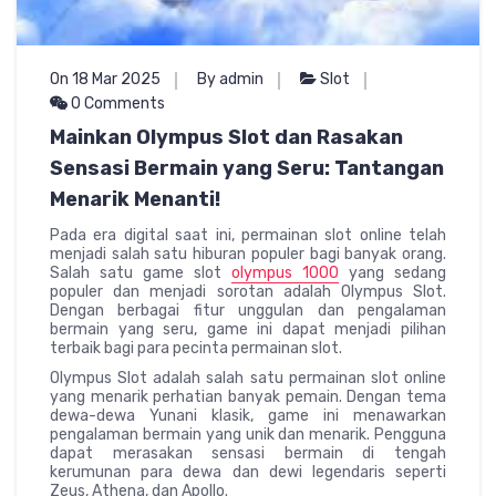
On 18 Mar 2025
By admin
Slot
0 Comments
Mainkan Olympus Slot dan Rasakan
Sensasi Bermain yang Seru: Tantangan
Menarik Menanti!
Pada era digital saat ini, permainan slot online telah
menjadi salah satu hiburan populer bagi banyak orang.
Salah satu game slot
olympus 1000
yang sedang
populer dan menjadi sorotan adalah Olympus Slot.
Dengan berbagai fitur unggulan dan pengalaman
bermain yang seru, game ini dapat menjadi pilihan
terbaik bagi para pecinta permainan slot.
Olympus Slot adalah salah satu permainan slot online
yang menarik perhatian banyak pemain. Dengan tema
dewa-dewa Yunani klasik, game ini menawarkan
pengalaman bermain yang unik dan menarik. Pengguna
dapat merasakan sensasi bermain di tengah
kerumunan para dewa dan dewi legendaris seperti
Zeus, Athena, dan Apollo.