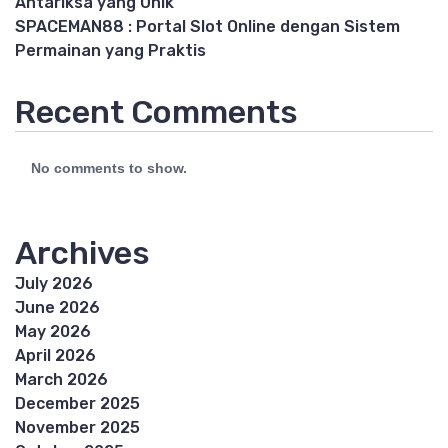
Antariksa yang Unik
SPACEMAN88 : Portal Slot Online dengan Sistem
Permainan yang Praktis
Recent Comments
No comments to show.
Archives
July 2026
June 2026
May 2026
April 2026
March 2026
December 2025
November 2025