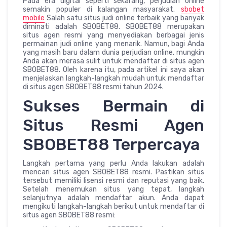
Pada era digital seperti sekarang, perjudian online
semakin populer di kalangan masyarakat.
sbobet
mobile
Salah satu situs judi online terbaik yang banyak
diminati adalah SBOBET88. SBOBET88 merupakan
situs agen resmi yang menyediakan berbagai jenis
permainan judi online yang menarik. Namun, bagi Anda
yang masih baru dalam dunia perjudian online, mungkin
Anda akan merasa sulit untuk mendaftar di situs agen
SBOBET88. Oleh karena itu, pada artikel ini saya akan
menjelaskan langkah-langkah mudah untuk mendaftar
di situs agen SBOBET88 resmi tahun 2024.
Sukses Bermain di
Situs Resmi Agen
SBOBET88 Terpercaya
Langkah pertama yang perlu Anda lakukan adalah
mencari situs agen SBOBET88 resmi. Pastikan situs
tersebut memiliki lisensi resmi dan reputasi yang baik.
Setelah menemukan situs yang tepat, langkah
selanjutnya adalah mendaftar akun. Anda dapat
mengikuti langkah-langkah berikut untuk mendaftar di
situs agen SBOBET88 resmi: