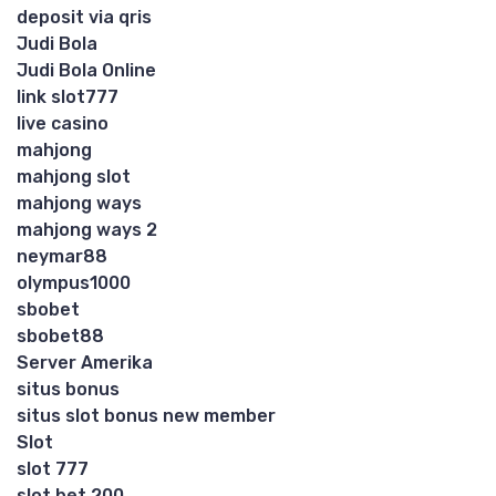
deposit via qris
Judi Bola
Judi Bola Online
link slot777
live casino
mahjong
mahjong slot
mahjong ways
mahjong ways 2
neymar88
olympus1000
sbobet
sbobet88
Server Amerika
situs bonus
situs slot bonus new member
Slot
slot 777
slot bet 200