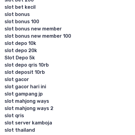
slot bet kecil
slot bonus
slot bonus 100
slot bonus new member
slot bonus new member 100
slot depo 10k
slot depo 20k
Slot Depo 5k
slot depo qris 10rb
slot deposit 10rb
slot gacor
slot gacor hari ini
slot gampang jp
slot mahjong ways
slot mahjong ways 2
slot qris
slot server kamboja
slot thailand