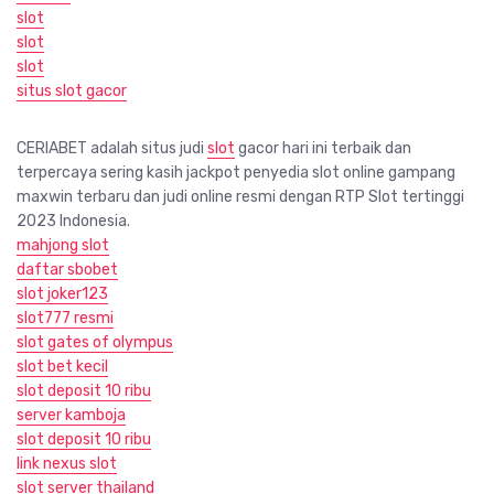
slot
slot
slot
situs slot gacor
CERIABET adalah situs judi
slot
gacor hari ini terbaik dan
terpercaya sering kasih jackpot penyedia slot online gampang
maxwin terbaru dan judi online resmi dengan RTP Slot tertinggi
2023 Indonesia.
mahjong slot
daftar sbobet
slot joker123
slot777 resmi
slot gates of olympus
slot bet kecil
slot deposit 10 ribu
server kamboja
slot deposit 10 ribu
link nexus slot
slot server thailand