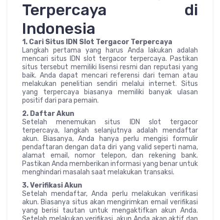
Terpercaya di
Indonesia
1. Cari Situs IDN Slot Tergacor Terpercaya
Langkah pertama yang harus Anda lakukan adalah
mencari situs IDN slot tergacor terpercaya. Pastikan
situs tersebut memiliki lisensi resmi dan reputasi yang
baik. Anda dapat mencari referensi dari teman atau
melakukan penelitian sendiri melalui internet. Situs
yang terpercaya biasanya memiliki banyak ulasan
positif dari para pemain.
2. Daftar Akun
Setelah menemukan situs IDN slot tergacor
terpercaya, langkah selanjutnya adalah mendaftar
akun. Biasanya, Anda hanya perlu mengisi formulir
pendaftaran dengan data diri yang valid seperti nama,
alamat email, nomor telepon, dan rekening bank.
Pastikan Anda memberikan informasi yang benar untuk
menghindari masalah saat melakukan transaksi.
3. Verifikasi Akun
Setelah mendaftar, Anda perlu melakukan verifikasi
akun. Biasanya situs akan mengirimkan email verifikasi
yang berisi tautan untuk mengaktifkan akun Anda.
Setelah melakukan verifikasi, akun Anda akan aktif dan