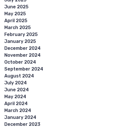
June 2025
May 2025
April 2025
March 2025
February 2025
January 2025
December 2024
November 2024
October 2024
September 2024
August 2024
July 2024
June 2024
May 2024
April 2024
March 2024
January 2024
December 2023