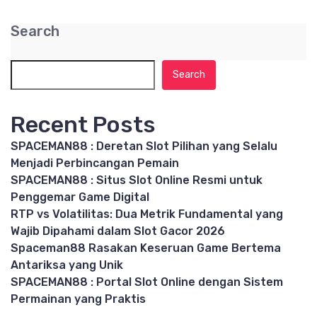
Search
Search
Recent Posts
SPACEMAN88 : Deretan Slot Pilihan yang Selalu
Menjadi Perbincangan Pemain
SPACEMAN88 : Situs Slot Online Resmi untuk
Penggemar Game Digital
RTP vs Volatilitas: Dua Metrik Fundamental yang
Wajib Dipahami dalam Slot Gacor 2026
Spaceman88 Rasakan Keseruan Game Bertema
Antariksa yang Unik
SPACEMAN88 : Portal Slot Online dengan Sistem
Permainan yang Praktis