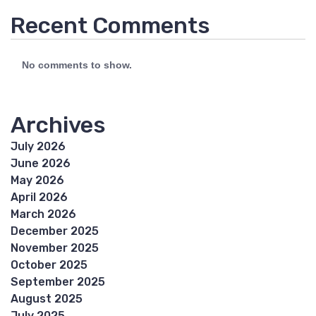
Recent Comments
No comments to show.
Archives
July 2026
June 2026
May 2026
April 2026
March 2026
December 2025
November 2025
October 2025
September 2025
August 2025
July 2025