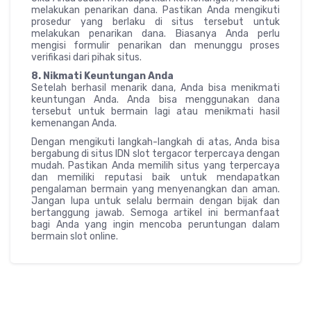
melakukan penarikan dana. Pastikan Anda mengikuti
prosedur yang berlaku di situs tersebut untuk
melakukan penarikan dana. Biasanya Anda perlu
mengisi formulir penarikan dan menunggu proses
verifikasi dari pihak situs.
8. Nikmati Keuntungan Anda
Setelah berhasil menarik dana, Anda bisa menikmati
keuntungan Anda. Anda bisa menggunakan dana
tersebut untuk bermain lagi atau menikmati hasil
kemenangan Anda.
Dengan mengikuti langkah-langkah di atas, Anda bisa
bergabung di situs IDN slot tergacor terpercaya dengan
mudah. Pastikan Anda memilih situs yang terpercaya
dan memiliki reputasi baik untuk mendapatkan
pengalaman bermain yang menyenangkan dan aman.
Jangan lupa untuk selalu bermain dengan bijak dan
bertanggung jawab. Semoga artikel ini bermanfaat
bagi Anda yang ingin mencoba peruntungan dalam
bermain slot online.