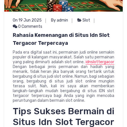
On 19 Jun 2025
By admin
Slot
0 Comments
Rahasia Kemenangan di Situs Idn Slot
Tergacor Terpercaya
Pada era digital saat ini, permainan judi online semakin
populer di kalangan masyarakat. Salah satu permainan
yang paling diminati adalah slot online.
idnslottergacor
Dengan berbagai jenis permainan dan hadiah yang
menarik, tidak heran jika banyak orang tertarik untuk
bergabung di situs judi slot online. Namun, bagi sebagian
orang, bergabung di situs judi slot online mungkin
terasa sulit. Nah, kali ini saya akan memberikan
langkah-langkah mudah bergabung di situs IDN slot
tergacor terpercaya bagi Anda yang ingin mencoba
peruntungan dalam bermain slot online.
Tips Sukses Bermain di
Situs Idn Slot Tergacor