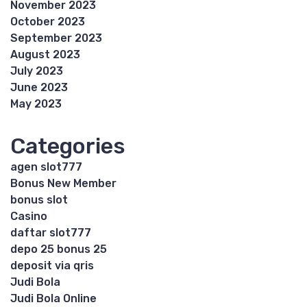
November 2023
October 2023
September 2023
August 2023
July 2023
June 2023
May 2023
Categories
agen slot777
Bonus New Member
bonus slot
Casino
daftar slot777
depo 25 bonus 25
deposit via qris
Judi Bola
Judi Bola Online