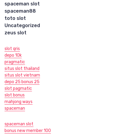
spaceman slot
spaceman88
toto slot
Uncategorized
zeus slot
slot qris
depo 10k
pragmatic
situs slot thailand
situs slot vietnam
depo 25 bonus 25
slot pagmatic
slot bonus
mahjong ways
spaceman
spaceman slot
bonus new member 100