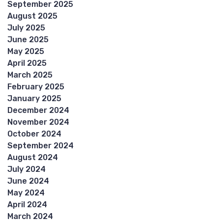
September 2025
August 2025
July 2025
June 2025
May 2025
April 2025
March 2025
February 2025
January 2025
December 2024
November 2024
October 2024
September 2024
August 2024
July 2024
June 2024
May 2024
April 2024
March 2024