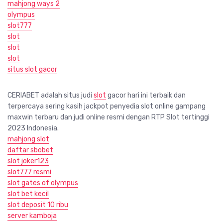
mahjong ways 2
olympus
slot777
slot
slot
slot
situs slot gacor
CERIABET adalah situs judi
slot
gacor hari ini terbaik dan
terpercaya sering kasih jackpot penyedia slot online gampang
maxwin terbaru dan judi online resmi dengan RTP Slot tertinggi
2023 Indonesia.
mahjong slot
daftar sbobet
slot joker123
slot777 resmi
slot gates of olympus
slot bet kecil
slot deposit 10 ribu
server kamboja