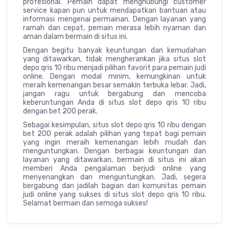
profesional. Pemain dapat menghubungi customer
service kapan pun untuk mendapatkan bantuan atau
informasi mengenai permainan. Dengan layanan yang
ramah dan cepat, pemain merasa lebih nyaman dan
aman dalam bermain di situs ini.
Dengan begitu banyak keuntungan dan kemudahan
yang ditawarkan, tidak mengherankan jika situs slot
depo qris 10 ribu menjadi pilihan favorit para pemain judi
online. Dengan modal minim, kemungkinan untuk
meraih kemenangan besar semakin terbuka lebar. Jadi,
jangan ragu untuk bergabung dan mencoba
keberuntungan Anda di situs slot depo qris 10 ribu
dengan bet 200 perak.
Sebagai kesimpulan, situs slot depo qris 10 ribu dengan
bet 200 perak adalah pilihan yang tepat bagi pemain
yang ingin meraih kemenangan lebih mudah dan
menguntungkan. Dengan berbagai keuntungan dan
layanan yang ditawarkan, bermain di situs ini akan
memberi Anda pengalaman berjudi online yang
menyenangkan dan menguntungkan. Jadi, segera
bergabung dan jadilah bagian dari komunitas pemain
judi online yang sukses di situs slot depo qris 10 ribu.
Selamat bermain dan semoga sukses!