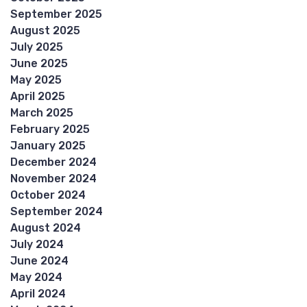
September 2025
August 2025
July 2025
June 2025
May 2025
April 2025
March 2025
February 2025
January 2025
December 2024
November 2024
October 2024
September 2024
August 2024
July 2024
June 2024
May 2024
April 2024