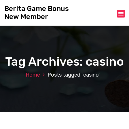
S
Berita Game Bonus
k
New Member
i
p
t
o
c
o
n
Tag Archives: casino
t
e
n
Home
Posts tagged "casino"
t