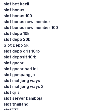
slot bet kecil
slot bonus
slot bonus 100
slot bonus new member
slot bonus new member 100
slot depo 10k
slot depo 20k
Slot Depo 5k
slot depo qris 10rb
slot deposit 10rb
slot gacor
slot gacor hari ini
slot gampang jp
slot mahjong ways
slot mahjong ways 2
slot qris
slot server kamboja
slot thailand