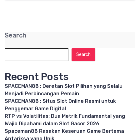
Search
Search
Recent Posts
SPACEMAN88 : Deretan Slot Pilihan yang Selalu
Menjadi Perbincangan Pemain
SPACEMAN88 : Situs Slot Online Resmi untuk
Penggemar Game Digital
RTP vs Volatilitas: Dua Metrik Fundamental yang
Wajib Dipahami dalam Slot Gacor 2026
Spaceman88 Rasakan Keseruan Game Bertema
Antariksa yang Unik