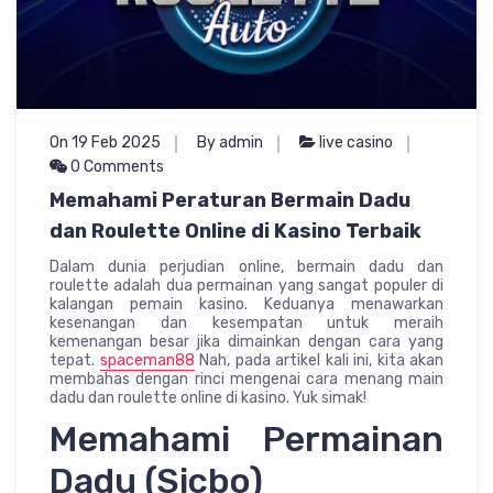
On 19 Feb 2025
By admin
live casino
0 Comments
Memahami Peraturan Bermain Dadu
dan Roulette Online di Kasino Terbaik
Dalam dunia perjudian online, bermain dadu dan
roulette adalah dua permainan yang sangat populer di
kalangan pemain kasino. Keduanya menawarkan
kesenangan dan kesempatan untuk meraih
kemenangan besar jika dimainkan dengan cara yang
tepat.
spaceman88
Nah, pada artikel kali ini, kita akan
membahas dengan rinci mengenai cara menang main
dadu dan roulette online di kasino. Yuk simak!
Memahami Permainan
Dadu (Sicbo)