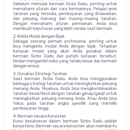
Sebelum memulai bermain Sicbo Dadu, penting untuk
memahami aturan dan cara bermainnya. Pelajari jenis
taruhan yang tersedia, pembayaran yang ditawarkan,
dan peluang menang dari masing-masing taruhan.
Dengan memahami aturan permainan, Anda bisa
membuat keputusan yang lebih cerdas saat bermain.
2. Kelola Modal dengan Bijak
Sebagai seorang pemain profesional, penting untuk
bisa mengelola modal Anda dengan bijak. Tetapkan
batasan modal yang akan Anda gunakan dalam
bermain Sicbo Dadu dan patuhi batasan tersebut.
Hindari mengambil risiko yang terlalu besar dan bermain
dengan emosi.
3. Gunakan Strategi Taruhan
Saat bermain Sicbo Dadu, Anda bisa menggunakan
berbagai strategi taruhan untuk meningkatkan peluang
menang Anda. Misalnya, Anda bisa mengkombinasikan
taruhan besar/kecil dengan taruhan genap/ganjil untuk
meningkatkan peluang menang Anda. Atau Anda bisa
fokus pada taruhan angka spesifik yang memiliki
pembayaran tinggi.
4. Bermain secara Konsisten
Kunci kesuksesan dalam bermain Sicbo Dadu adalah
konsistensi. Bermain secara konsisten akan membantu