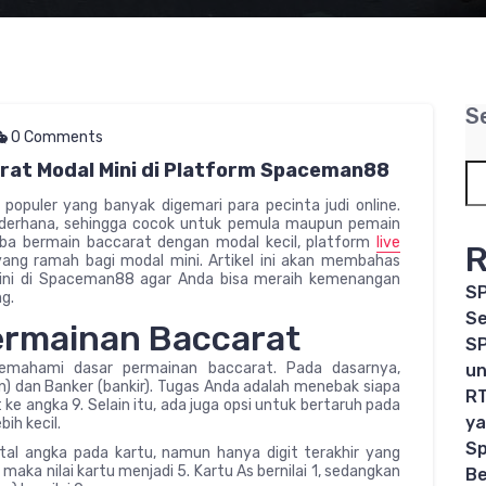
S
0 Comments
at Modal Mini di Platform Spaceman88
populer yang banyak digemari para pecinta judi online.
sederhana, sehingga cocok untuk pemula maupun pemain
ba bermain baccarat dengan modal kecil, platform
live
R
ang ramah bagi modal mini. Artikel ini akan membahas
ini di Spaceman88 agar Anda bisa meraih kemenangan
SP
g.
Se
rmainan Baccarat
SP
emahami dasar permainan baccarat. Pada dasarnya,
un
n) dan Banker (bankir). Tugas Anda adalah menebak siapa
RT
ke angka 9. Selain itu, ada juga opsi untuk bertaruh pada
ya
ih kecil.
S
tal angka pada kartu, namun hanya digit terakhir yang
 maka nilai kartu menjadi 5. Kartu As bernilai 1, sedangkan
Be