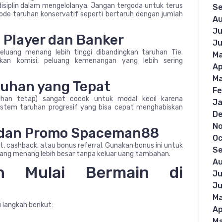
siplin dalam mengelolanya. Jangan tergoda untuk terus
S
e taruhan konservatif seperti bertaruh dengan jumlah
Au
Ju
 Player dan Banker
Ju
eluang menang lebih tinggi dibandingkan taruhan Tie.
Ma
kan komisi, peluang kemenangan yang lebih sering
Ap
Ma
ruhan yang Tepat
Fe
ruhan tetap) sangat cocok untuk modal kecil karena
Ja
 sistem taruhan progresif yang bisa cepat menghabiskan
D
N
 dan Promo Spaceman88
Oc
cashback, atau bonus referral. Gunakan bonus ini untuk
S
ng menang lebih besar tanpa keluar uang tambahan.
Au
n Mulai Bermain di
Ju
Ju
Ma
 langkah berikut:
Ap
Ma