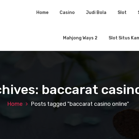
Home
Casino
Judi Bola
Slot
Mahjong Ways 2
Slot Situs Ka
hives: baccarat casin
Home
Posts tagged "baccarat casino online"