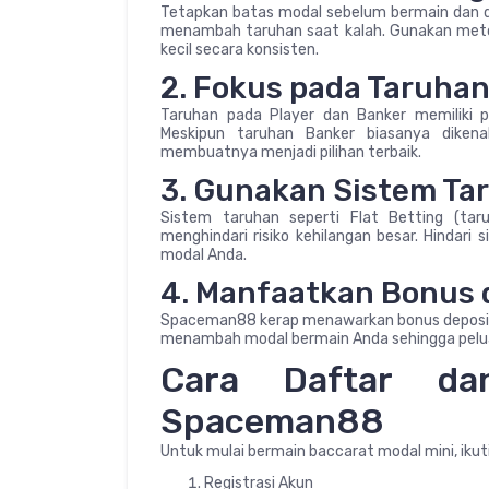
Tetapkan batas modal sebelum bermain dan di
menambah taruhan saat kalah. Gunakan metod
kecil secara konsisten.
2. Fokus pada Taruhan
Taruhan pada Player dan Banker memiliki p
Meskipun taruhan Banker biasanya dikena
membuatnya menjadi pilihan terbaik.
3. Gunakan Sistem Ta
Sistem taruhan seperti Flat Betting (ta
menghindari risiko kehilangan besar. Hindari
modal Anda.
4. Manfaatkan Bonus
Spaceman88 kerap menawarkan bonus deposit, 
menambah modal bermain Anda sehingga pelua
Cara Daftar da
Spaceman88
Untuk mulai bermain baccarat modal mini, ikuti
Registrasi Akun