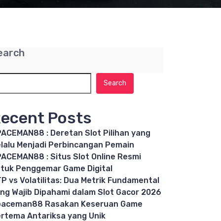
earch
Search
ecent Posts
ACEMAN88 : Deretan Slot Pilihan yang
lalu Menjadi Perbincangan Pemain
ACEMAN88 : Situs Slot Online Resmi
tuk Penggemar Game Digital
P vs Volatilitas: Dua Metrik Fundamental
ng Wajib Dipahami dalam Slot Gacor 2026
paceman88 Rasakan Keseruan Game
rtema Antariksa yang Unik