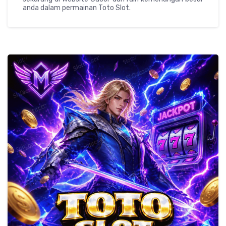
anda dalam permainan Toto Slot.