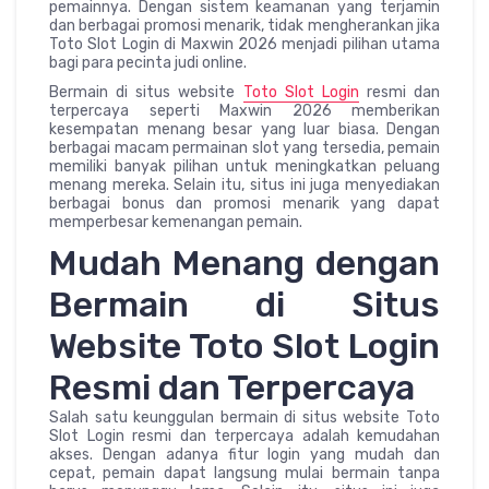
pemainnya. Dengan sistem keamanan yang terjamin
dan berbagai promosi menarik, tidak mengherankan jika
Toto Slot Login di Maxwin 2026 menjadi pilihan utama
bagi para pecinta judi online.
Bermain di situs website
Toto Slot Login
resmi dan
terpercaya seperti Maxwin 2026 memberikan
kesempatan menang besar yang luar biasa. Dengan
berbagai macam permainan slot yang tersedia, pemain
memiliki banyak pilihan untuk meningkatkan peluang
menang mereka. Selain itu, situs ini juga menyediakan
berbagai bonus dan promosi menarik yang dapat
memperbesar kemenangan pemain.
Mudah Menang dengan
Bermain di Situs
Website Toto Slot Login
Resmi dan Terpercaya
Salah satu keunggulan bermain di situs website Toto
Slot Login resmi dan terpercaya adalah kemudahan
akses. Dengan adanya fitur login yang mudah dan
cepat, pemain dapat langsung mulai bermain tanpa