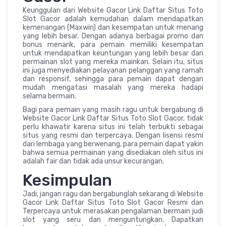
Keunggulan dari Website Gacor Link Daftar Situs Toto
Slot Gacor adalah kemudahan dalam mendapatkan
kemenangan (Maxwin) dan kesempatan untuk menang
yang lebih besar. Dengan adanya berbagai promo dan
bonus menarik, para pemain memiliki kesempatan
untuk mendapatkan keuntungan yang lebih besar dari
permainan slot yang mereka mainkan. Selain itu, situs
ini juga menyediakan pelayanan pelanggan yang ramah
dan responsif, sehingga para pemain dapat dengan
mudah mengatasi masalah yang mereka hadapi
selama bermain.
Bagi para pemain yang masih ragu untuk bergabung di
Website Gacor Link Daftar Situs Toto Slot Gacor, tidak
perlu khawatir karena situs ini telah terbukti sebagai
situs yang resmi dan terpercaya. Dengan lisensi resmi
dari lembaga yang berwenang, para pemain dapat yakin
bahwa semua permainan yang disediakan oleh situs ini
adalah fair dan tidak ada unsur kecurangan.
Kesimpulan
Jadi, jangan ragu dan bergabunglah sekarang di Website
Gacor Link Daftar Situs Toto Slot Gacor Resmi dan
Terpercaya untuk merasakan pengalaman bermain judi
slot yang seru dan menguntungkan. Dapatkan