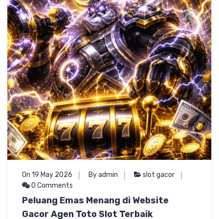
On 19 May 2026
By admin
slot gacor
0 Comments
Peluang Emas Menang di Website
Gacor Agen Toto Slot Terbaik