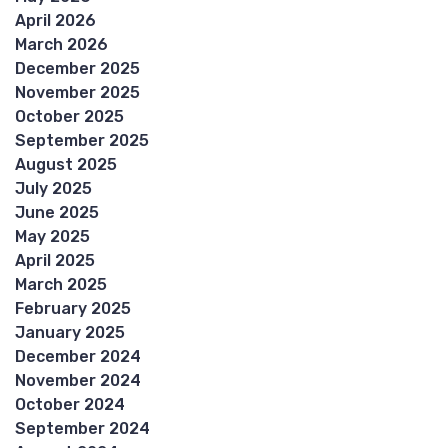
April 2026
March 2026
December 2025
November 2025
October 2025
September 2025
August 2025
July 2025
June 2025
May 2025
April 2025
March 2025
February 2025
January 2025
December 2024
November 2024
October 2024
September 2024