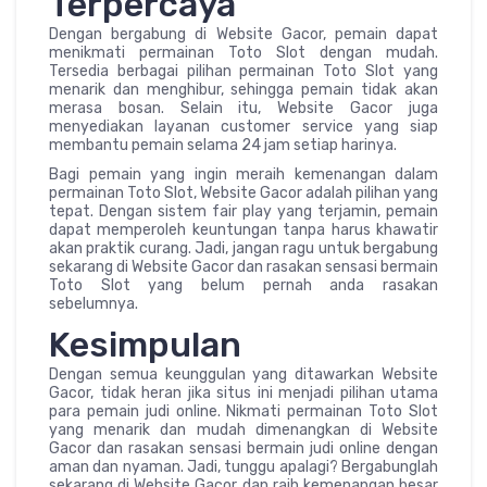
Terpercaya
Dengan bergabung di Website Gacor, pemain dapat
menikmati permainan Toto Slot dengan mudah.
Tersedia berbagai pilihan permainan Toto Slot yang
menarik dan menghibur, sehingga pemain tidak akan
merasa bosan. Selain itu, Website Gacor juga
menyediakan layanan customer service yang siap
membantu pemain selama 24 jam setiap harinya.
Bagi pemain yang ingin meraih kemenangan dalam
permainan Toto Slot, Website Gacor adalah pilihan yang
tepat. Dengan sistem fair play yang terjamin, pemain
dapat memperoleh keuntungan tanpa harus khawatir
akan praktik curang. Jadi, jangan ragu untuk bergabung
sekarang di Website Gacor dan rasakan sensasi bermain
Toto Slot yang belum pernah anda rasakan
sebelumnya.
Kesimpulan
Dengan semua keunggulan yang ditawarkan Website
Gacor, tidak heran jika situs ini menjadi pilihan utama
para pemain judi online. Nikmati permainan Toto Slot
yang menarik dan mudah dimenangkan di Website
Gacor dan rasakan sensasi bermain judi online dengan
aman dan nyaman. Jadi, tunggu apalagi? Bergabunglah
sekarang di Website Gacor dan raih kemenangan besar