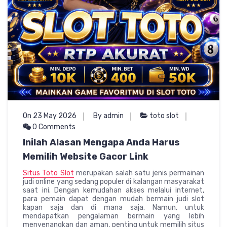
On 23 May 2026
By admin
toto slot
0 Comments
Inilah Alasan Mengapa Anda Harus
Memilih Website Gacor Link
Situs Toto Slot
merupakan salah satu jenis permainan
judi online yang sedang populer di kalangan masyarakat
saat ini. Dengan kemudahan akses melalui internet,
para pemain dapat dengan mudah bermain judi slot
kapan saja dan di mana saja. Namun, untuk
mendapatkan pengalaman bermain yang lebih
menyenangkan dan aman, penting untuk memilih situs