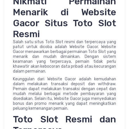
Nikmati Permainan
Menarik di Website
Gacor Situs Toto Slot
Resmi
Salah satu situs Toto Slot resmi dan terpercaya yang
patut untuk dicoba adalah Website Gacor. Website
Gacor menawarkan berbagai permainan Toto Slot yang
menarik dan mudah dimainkan. Dengan sistem
keamanan yang terpercaya, pemain tidak perlu
khawatir akan kebocoran data pribadi atau kecurangan
dalam permainan.
Keunggulan dari Website Gacor adalah kemudahan
dalam melakukan transaksi deposit dan withdraw.
Pemain dapat melakukan transaksi dengan cepat dan
mudah melalui berbagai metode pembayaran yang
disediakan. Selain itu, Website Gacor juga menyediakan
bonus dan promo menarik yang dapat meningkatkan
peluang kemenangan pemain.
Toto Slot Resmi dan