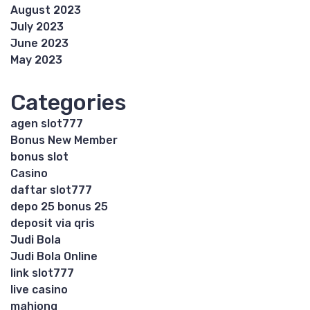
August 2023
July 2023
June 2023
May 2023
Categories
agen slot777
Bonus New Member
bonus slot
Casino
daftar slot777
depo 25 bonus 25
deposit via qris
Judi Bola
Judi Bola Online
link slot777
live casino
mahjong