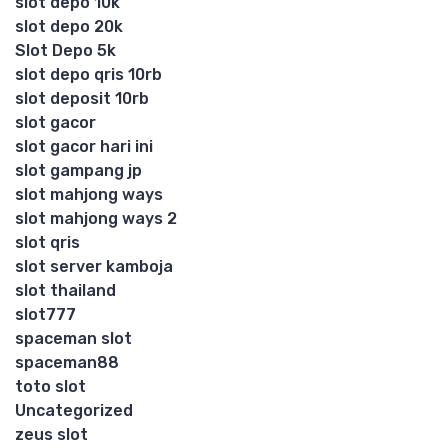
slot depo 10k
slot depo 20k
Slot Depo 5k
slot depo qris 10rb
slot deposit 10rb
slot gacor
slot gacor hari ini
slot gampang jp
slot mahjong ways
slot mahjong ways 2
slot qris
slot server kamboja
slot thailand
slot777
spaceman slot
spaceman88
toto slot
Uncategorized
zeus slot