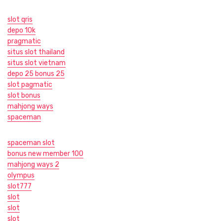
slot qris
depo 10k
pragmatic
situs slot thailand
situs slot vietnam
depo 25 bonus 25
slot pagmatic
slot bonus
mahjong ways
spaceman
spaceman slot
bonus new member 100
mahjong ways 2
olympus
slot777
slot
slot
slot