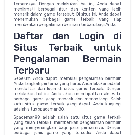
terpercaya. Dengan melakukan hal ini, Anda dapat
menikmati berbagai fitur dan konten yang lebih
menarik dalam game tersebut. Di situs ini, Anda dapat
menemukan berbagai game terbaik yang siap
memberikan pengalaman bermain terbaru bagi Anda.
Daftar dan Login di
Situs Terbaik untuk
Pengalaman Bermain
Terbaru
Sebelum Anda dapat memulai pengalaman bermain
Anda, langkah pertama yang harus Anda lakukan adalah
mendaftar dan login di situs game terbaik. Dengan
melakukan hal ini, Anda akan mendapatkan akses ke
berbagai game yang menarik dan menantang. Salah
satu situs game terbaik yang dapat Anda kunjungi
adalah situs spaceman88.
Spaceman88 adalah salah satu situs game terbaik
yang telah terbukti memberikan pengalaman bermain
yang menyenangkan bagi para pemainnya. Dengan
berbagai jenis game yang tersedia, Anda dapat