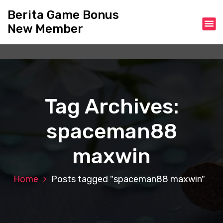
S
Berita Game Bonus
k
New Member
i
p
t
o
c
o
n
Tag Archives:
t
e
spaceman88
n
t
maxwin
Home
Posts tagged "spaceman88 maxwin"