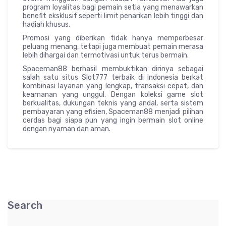
program loyalitas bagi pemain setia yang menawarkan
benefit eksklusif seperti limit penarikan lebih tinggi dan
hadiah khusus.
Promosi yang diberikan tidak hanya memperbesar
peluang menang, tetapi juga membuat pemain merasa
lebih dihargai dan termotivasi untuk terus bermain.
Spaceman88 berhasil membuktikan dirinya sebagai
salah satu situs Slot777 terbaik di Indonesia berkat
kombinasi layanan yang lengkap, transaksi cepat, dan
keamanan yang unggul. Dengan koleksi game slot
berkualitas, dukungan teknis yang andal, serta sistem
pembayaran yang efisien, Spaceman88 menjadi pilihan
cerdas bagi siapa pun yang ingin bermain slot online
dengan nyaman dan aman.
Search