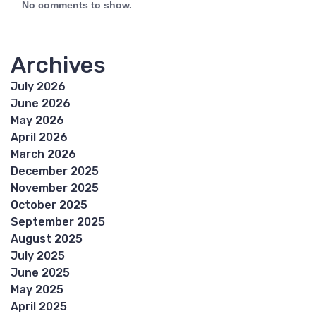
No comments to show.
Archives
July 2026
June 2026
May 2026
April 2026
March 2026
December 2025
November 2025
October 2025
September 2025
August 2025
July 2025
June 2025
May 2025
April 2025