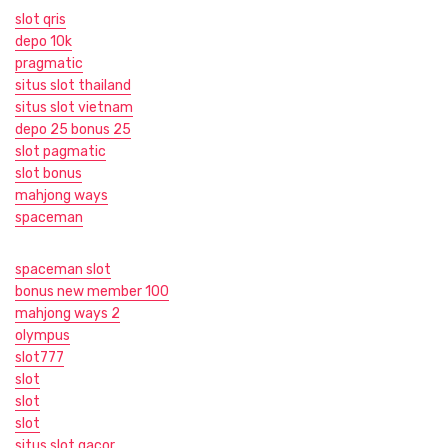
slot qris
depo 10k
pragmatic
situs slot thailand
situs slot vietnam
depo 25 bonus 25
slot pagmatic
slot bonus
mahjong ways
spaceman
spaceman slot
bonus new member 100
mahjong ways 2
olympus
slot777
slot
slot
slot
situs slot gacor