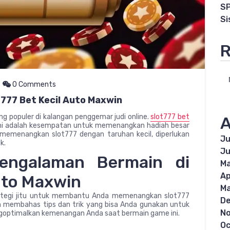
SP
Si
R
0 Comments
777 Bet Kecil Auto Maxwin
ng populer di kalangan penggemar judi online.
slot777 bet
A
ini adalah kesempatan untuk memenangkan hadiah besar
 memenangkan slot777 dengan taruhan kecil, diperlukan
Ju
k.
Ju
engalaman Bermain di
Ma
Ap
uto Maxwin
Ma
trategi jitu untuk membantu Anda memenangkan slot777
D
n membahas tips dan trik yang bisa Anda gunakan untuk
N
optimalkan kemenangan Anda saat bermain game ini.
Oc