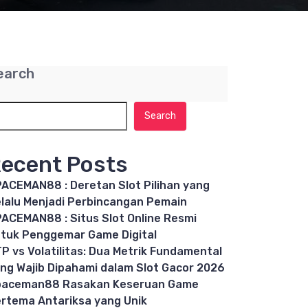
earch
Search
ecent Posts
ACEMAN88 : Deretan Slot Pilihan yang
lalu Menjadi Perbincangan Pemain
ACEMAN88 : Situs Slot Online Resmi
tuk Penggemar Game Digital
P vs Volatilitas: Dua Metrik Fundamental
ng Wajib Dipahami dalam Slot Gacor 2026
paceman88 Rasakan Keseruan Game
rtema Antariksa yang Unik