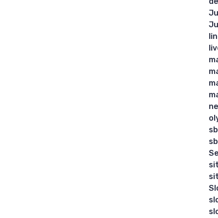
de
Ju
Ju
li
li
m
ma
ma
ma
n
ol
sb
s
Se
si
si
Sl
sl
sl