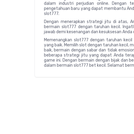
dalam industri perjudian online. Dengan
pengetahuan baru yang dapat membantu And
slot777.
Dengan menerapkan strategi jitu di atas,
bermain slot777 dengan taruhan kecil. Ingat
jawab demi kesenangan dan kesuksesan Anda da
Memenangkan slot777 dengan taruhan kecil
yang baik. Memilih slot dengan taruhan kecil
baik, bermain dengan sabar dan tidak emosion
beberapa strategi jitu yang dapat Anda te
game ini. Dengan bermain dengan bijak dan 
dalam bermain slot777 bet kecil. Selamat ber