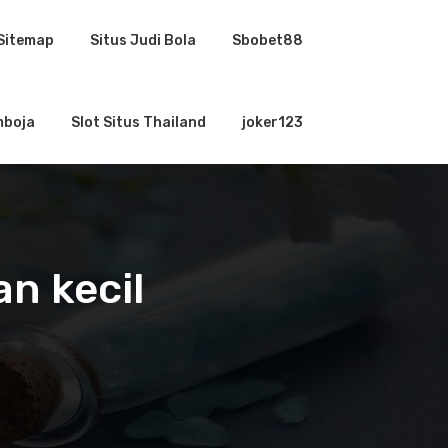
Sitemap
Situs Judi Bola
Sbobet88
mboja
Slot Situs Thailand
joker123
an kecil