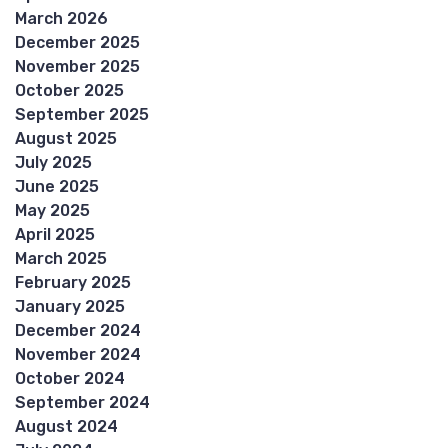
March 2026
December 2025
November 2025
October 2025
September 2025
August 2025
July 2025
June 2025
May 2025
April 2025
March 2025
February 2025
January 2025
December 2024
November 2024
October 2024
September 2024
August 2024