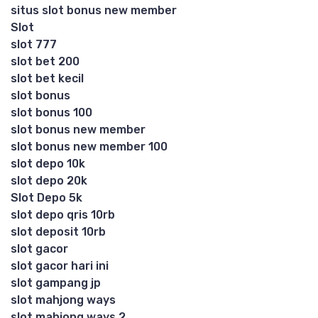
situs slot bonus new member
Slot
slot 777
slot bet 200
slot bet kecil
slot bonus
slot bonus 100
slot bonus new member
slot bonus new member 100
slot depo 10k
slot depo 20k
Slot Depo 5k
slot depo qris 10rb
slot deposit 10rb
slot gacor
slot gacor hari ini
slot gampang jp
slot mahjong ways
slot mahjong ways 2