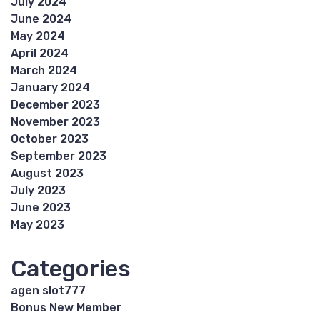
July 2024
June 2024
May 2024
April 2024
March 2024
January 2024
December 2023
November 2023
October 2023
September 2023
August 2023
July 2023
June 2023
May 2023
Categories
agen slot777
Bonus New Member