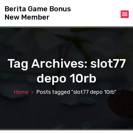
S
Berita Game Bonus
k
New Member
i
p
t
o
c
o
n
Tag Archives: slot77
t
e
depo 10rb
n
t
Home
Posts tagged "slot77 depo 10rb"