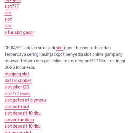
slot777
slot
slot
slot
situs slot gacor
CERIABET adalah situs judi
slot
gacor hari ini terbaik dan
terpercaya sering kasih jackpot penyedia slot online gampang
maxwin terbaru dan judi online resmi dengan RTP Slot tertinggi
2023 Indonesia.
mahjong slot
daftar sbobet
slot joker123
slot777 resmi
slot gates of olympus
slot bet kecil
slot deposit 10 ribu
server kamboja
slot deposit 10 ribu
link nexus slot