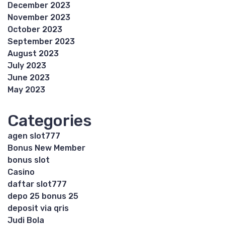
December 2023
November 2023
October 2023
September 2023
August 2023
July 2023
June 2023
May 2023
Categories
agen slot777
Bonus New Member
bonus slot
Casino
daftar slot777
depo 25 bonus 25
deposit via qris
Judi Bola