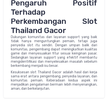
Pengaruh Positif
Terhadap
Perkembangan Slot
Thailand Gacor
Dukungan komunitas dan layanan support yang baik
tidak hanya menguntungkan pemain, tetapi juga
penyedia slot itu sendiri. Dengan umpan balik dari
komunitas, pengembang dapat meningkatkan kualitas
game dan menyesuaikan fitur sesuai keinginan pasar.
Sedangkan layanan support yang efektif membantu
mengidentifikasi dan menyelesaikan masalah sebelum
berkembang menjadi isu besar.
Kesuksesan slot Thailand Gacor adalah hasil dari kerja
sama erat antara pengembang, penyedia layanan, dan
komunitas pemain. Keberadaan kedua aspek ini
menjadikan pengalaman bermain lebih menyenangkan,
aman, dan berkelanjutan.