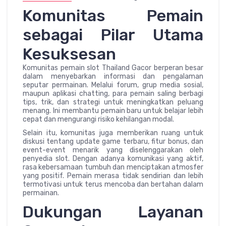
Komunitas Pemain
sebagai Pilar Utama
Kesuksesan
Komunitas pemain slot Thailand Gacor berperan besar
dalam menyebarkan informasi dan pengalaman
seputar permainan. Melalui forum, grup media sosial,
maupun aplikasi chatting, para pemain saling berbagi
tips, trik, dan strategi untuk meningkatkan peluang
menang. Ini membantu pemain baru untuk belajar lebih
cepat dan mengurangi risiko kehilangan modal.
Selain itu, komunitas juga memberikan ruang untuk
diskusi tentang update game terbaru, fitur bonus, dan
event-event menarik yang diselenggarakan oleh
penyedia slot. Dengan adanya komunikasi yang aktif,
rasa kebersamaan tumbuh dan menciptakan atmosfer
yang positif. Pemain merasa tidak sendirian dan lebih
termotivasi untuk terus mencoba dan bertahan dalam
permainan.
Dukungan Layanan