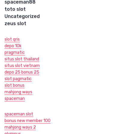
spaceman88
toto slot
Uncategorized
zeus slot
slot qris
depo 10k
pragmatic
situs slot thailand
situs slot vietnam
depo 25 bonus 25
slot pagmatic
slot bonus
mahjong ways
spaceman
spaceman slot
bonus new member 100
mahjong ways 2
olympus