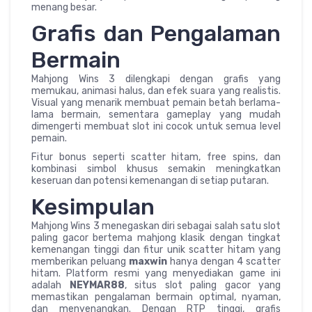
menang besar.
Grafis dan Pengalaman
Bermain
Mahjong Wins 3 dilengkapi dengan grafis yang
memukau, animasi halus, dan efek suara yang realistis.
Visual yang menarik membuat pemain betah berlama-
lama bermain, sementara gameplay yang mudah
dimengerti membuat slot ini cocok untuk semua level
pemain.
Fitur bonus seperti scatter hitam, free spins, dan
kombinasi simbol khusus semakin meningkatkan
keseruan dan potensi kemenangan di setiap putaran.
Kesimpulan
Mahjong Wins 3 menegaskan diri sebagai salah satu slot
paling gacor bertema mahjong klasik dengan tingkat
kemenangan tinggi dan fitur unik scatter hitam yang
memberikan peluang
maxwin
hanya dengan 4 scatter
hitam. Platform resmi yang menyediakan game ini
adalah
NEYMAR88
, situs slot paling gacor yang
memastikan pengalaman bermain optimal, nyaman,
dan menyenangkan. Dengan RTP tinggi, grafis