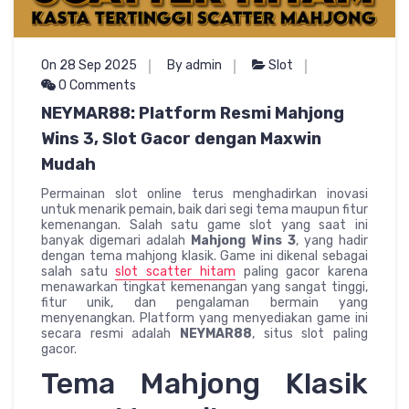
On 28 Sep 2025
By admin
Slot
0 Comments
NEYMAR88: Platform Resmi Mahjong
Wins 3, Slot Gacor dengan Maxwin
Mudah
Permainan slot online terus menghadirkan inovasi
untuk menarik pemain, baik dari segi tema maupun fitur
kemenangan. Salah satu game slot yang saat ini
banyak digemari adalah
Mahjong Wins 3
, yang hadir
dengan tema mahjong klasik. Game ini dikenal sebagai
salah satu
slot scatter hitam
paling gacor karena
menawarkan tingkat kemenangan yang sangat tinggi,
fitur unik, dan pengalaman bermain yang
menyenangkan. Platform yang menyediakan game ini
secara resmi adalah
NEYMAR88
, situs slot paling
gacor.
Tema Mahjong Klasik