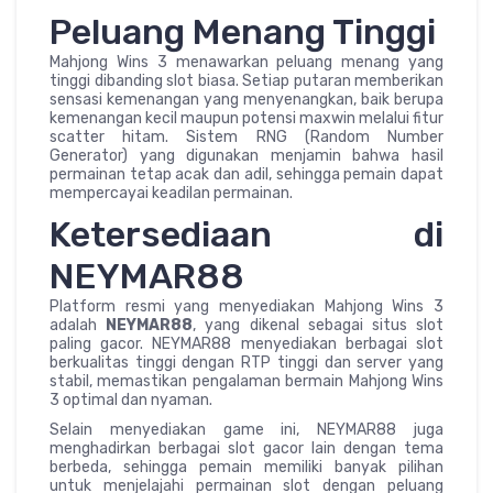
Peluang Menang Tinggi
Mahjong Wins 3 menawarkan peluang menang yang
tinggi dibanding slot biasa. Setiap putaran memberikan
sensasi kemenangan yang menyenangkan, baik berupa
kemenangan kecil maupun potensi maxwin melalui fitur
scatter hitam. Sistem RNG (Random Number
Generator) yang digunakan menjamin bahwa hasil
permainan tetap acak dan adil, sehingga pemain dapat
mempercayai keadilan permainan.
Ketersediaan di
NEYMAR88
Platform resmi yang menyediakan Mahjong Wins 3
adalah
NEYMAR88
, yang dikenal sebagai situs slot
paling gacor. NEYMAR88 menyediakan berbagai slot
berkualitas tinggi dengan RTP tinggi dan server yang
stabil, memastikan pengalaman bermain Mahjong Wins
3 optimal dan nyaman.
Selain menyediakan game ini, NEYMAR88 juga
menghadirkan berbagai slot gacor lain dengan tema
berbeda, sehingga pemain memiliki banyak pilihan
untuk menjelajahi permainan slot dengan peluang