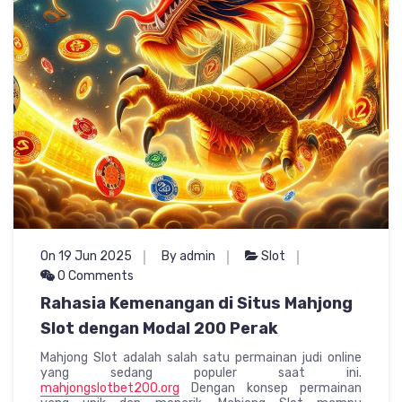
On 19 Jun 2025
By admin
Slot
0 Comments
Rahasia Kemenangan di Situs Mahjong
Slot dengan Modal 200 Perak
Mahjong Slot adalah salah satu permainan judi online
yang sedang populer saat ini.
mahjongslotbet200.org
Dengan konsep permainan