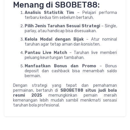
Menang di SBOBET88:
Analisis Statistik Tim
– Pelajari performa
terbaru kedua tim sebelum bertaruh.
Pilih Jenis Taruhan Sesuai Strategi
– Single,
parlay, atau handicap bisa disesuaikan.
Kelola Modal dengan Bijak
– Atur nominal
taruhan agar tetap aman dan konsisten.
Pantau Live Match
– Taruhan live memberi
peluang keuntungan tambahan.
Manfaatkan Bonus dan Promo
– Bonus
deposit dan cashback bisa menambah saldo
bermain.
Dengan strategi yang tepat dan pemahaman
permainan, bertaruh di
SBOBET88 situs judi bola
resmi 2025
memungkinkan pemain meraih
kemenangan lebih mudah sambil menikmati sensasi
taruhan bola profesional.