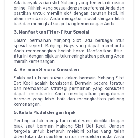
Ada banyak varian slot Mahjong yang tersedia di kasino
online. Pilihlah yang sesuai dengan preferensi Anda dan
pastikan untuk memilih slot dengan taruhan kecil. Ini
akan membantu Anda mengatur modal dengan lebih
baik dan meningkatkan peluang kemenangan Anda.
3. Manfaatkan Fitur-Fitur Spesial
Dalam permainan Mahjong Slot, ada berbagai fitur
spesial seperti Mahjong Ways yang dapat membantu
Anda memenangkan hadiah besar. Manfaatkan fitur-
fitur ini dengan bijak untuk meningkatkan peluang Anda
meraih kemenangan.
4. Bermain Secara Konsisten
Salah satu kunci sukses dalam bermain Mahjong Slot
Bet Kecil adalah konsistensi. Bermain secara teratur
dan membangun strategi permainan yang konsisten
dapat membantu Anda mendapatkan pengalaman
bermain yang lebih baik dan meningkatkan peluang
kemenangan.
5. Kelola Modal dengan Bijak
Penting untuk mengatur modal yang dimiliki dengan
bijak saat bermain Mahjong Slot Bet Kecil. Jangan
tergoda untuk bertaruh melebihi batas yang telah
ditentukan dan pastikan untuk mengelola modal Anda