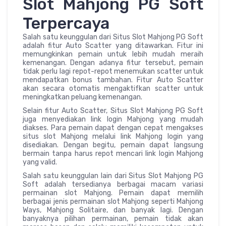
Slot Mahjong PG Soft
Terpercaya
Salah satu keunggulan dari Situs Slot Mahjong PG Soft
adalah fitur Auto Scatter yang ditawarkan. Fitur ini
memungkinkan pemain untuk lebih mudah meraih
kemenangan. Dengan adanya fitur tersebut, pemain
tidak perlu lagi repot-repot menemukan scatter untuk
mendapatkan bonus tambahan. Fitur Auto Scatter
akan secara otomatis mengaktifkan scatter untuk
meningkatkan peluang kemenangan.
Selain fitur Auto Scatter, Situs Slot Mahjong PG Soft
juga menyediakan link login Mahjong yang mudah
diakses. Para pemain dapat dengan cepat mengakses
situs slot Mahjong melalui link Mahjong login yang
disediakan. Dengan begitu, pemain dapat langsung
bermain tanpa harus repot mencari link login Mahjong
yang valid.
Salah satu keunggulan lain dari Situs Slot Mahjong PG
Soft adalah tersedianya berbagai macam variasi
permainan slot Mahjong. Pemain dapat memilih
berbagai jenis permainan slot Mahjong seperti Mahjong
Ways, Mahjong Solitaire, dan banyak lagi. Dengan
banyaknya pilihan permainan, pemain tidak akan