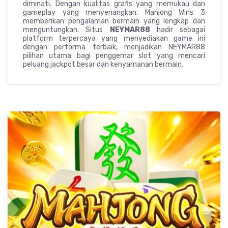
diminati. Dengan kualitas grafis yang memukau dan
gameplay yang menyenangkan, Mahjong Wins 3
memberikan pengalaman bermain yang lengkap dan
menguntungkan. Situs
NEYMAR88
hadir sebagai
platform terpercaya yang menyediakan game ini
dengan performa terbaik, menjadikan NEYMAR88
pilihan utama bagi penggemar slot yang mencari
peluang jackpot besar dan kenyamanan bermain.