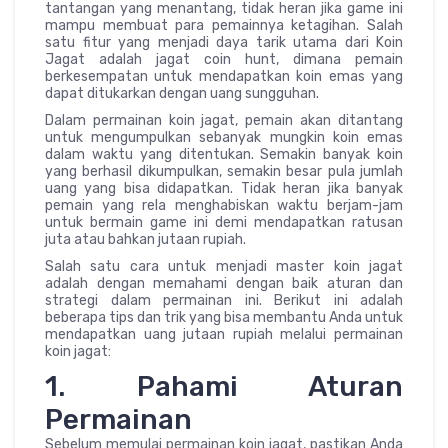
tantangan yang menantang, tidak heran jika game ini
mampu membuat para pemainnya ketagihan. Salah
satu fitur yang menjadi daya tarik utama dari Koin
Jagat adalah jagat coin hunt, dimana pemain
berkesempatan untuk mendapatkan koin emas yang
dapat ditukarkan dengan uang sungguhan.
Dalam permainan koin jagat, pemain akan ditantang
untuk mengumpulkan sebanyak mungkin koin emas
dalam waktu yang ditentukan. Semakin banyak koin
yang berhasil dikumpulkan, semakin besar pula jumlah
uang yang bisa didapatkan. Tidak heran jika banyak
pemain yang rela menghabiskan waktu berjam-jam
untuk bermain game ini demi mendapatkan ratusan
juta atau bahkan jutaan rupiah.
Salah satu cara untuk menjadi master koin jagat
adalah dengan memahami dengan baik aturan dan
strategi dalam permainan ini. Berikut ini adalah
beberapa tips dan trik yang bisa membantu Anda untuk
mendapatkan uang jutaan rupiah melalui permainan
koin jagat:
1. Pahami Aturan
Permainan
Sebelum memulai permainan koin jagat, pastikan Anda