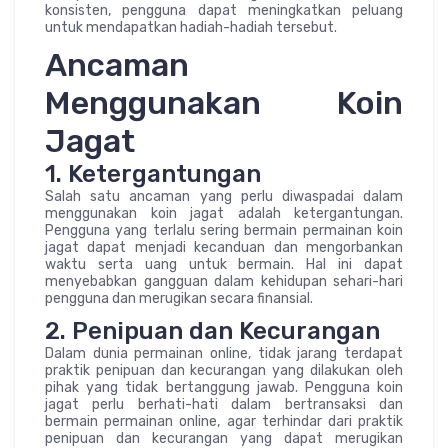
konsisten, pengguna dapat meningkatkan peluang
untuk mendapatkan hadiah-hadiah tersebut.
Ancaman
Menggunakan Koin
Jagat
1. Ketergantungan
Salah satu ancaman yang perlu diwaspadai dalam
menggunakan koin jagat adalah ketergantungan.
Pengguna yang terlalu sering bermain permainan koin
jagat dapat menjadi kecanduan dan mengorbankan
waktu serta uang untuk bermain. Hal ini dapat
menyebabkan gangguan dalam kehidupan sehari-hari
pengguna dan merugikan secara finansial.
2. Penipuan dan Kecurangan
Dalam dunia permainan online, tidak jarang terdapat
praktik penipuan dan kecurangan yang dilakukan oleh
pihak yang tidak bertanggung jawab. Pengguna koin
jagat perlu berhati-hati dalam bertransaksi dan
bermain permainan online, agar terhindar dari praktik
penipuan dan kecurangan yang dapat merugikan