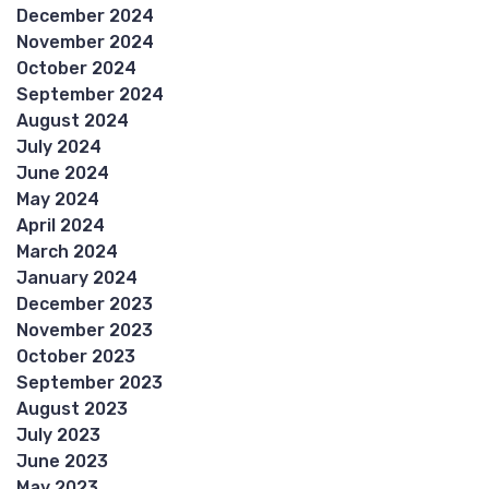
December 2024
November 2024
October 2024
September 2024
August 2024
July 2024
June 2024
May 2024
April 2024
March 2024
January 2024
December 2023
November 2023
October 2023
September 2023
August 2023
July 2023
June 2023
May 2023