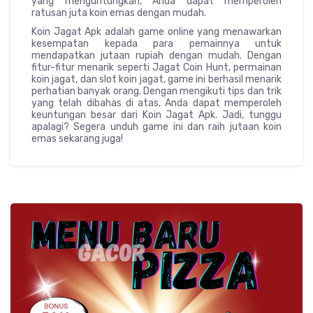
yang menguntungkan, Anda dapat memperoleh
ratusan juta koin emas dengan mudah.
Koin Jagat Apk adalah game online yang menawarkan
kesempatan kepada para pemainnya untuk
mendapatkan jutaan rupiah dengan mudah. Dengan
fitur-fitur menarik seperti Jagat Coin Hunt, permainan
koin jagat, dan slot koin jagat, game ini berhasil menarik
perhatian banyak orang. Dengan mengikuti tips dan trik
yang telah dibahas di atas, Anda dapat memperoleh
keuntungan besar dari Koin Jagat Apk. Jadi, tunggu
apalagi? Segera unduh game ini dan raih jutaan koin
emas sekarang juga!