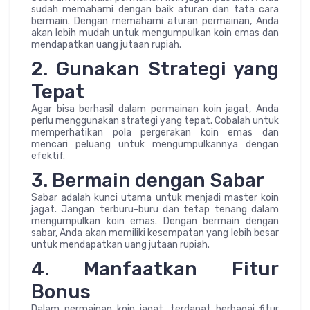
sudah memahami dengan baik aturan dan tata cara
bermain. Dengan memahami aturan permainan, Anda
akan lebih mudah untuk mengumpulkan koin emas dan
mendapatkan uang jutaan rupiah.
2. Gunakan Strategi yang
Tepat
Agar bisa berhasil dalam permainan koin jagat, Anda
perlu menggunakan strategi yang tepat. Cobalah untuk
memperhatikan pola pergerakan koin emas dan
mencari peluang untuk mengumpulkannya dengan
efektif.
3. Bermain dengan Sabar
Sabar adalah kunci utama untuk menjadi master koin
jagat. Jangan terburu-buru dan tetap tenang dalam
mengumpulkan koin emas. Dengan bermain dengan
sabar, Anda akan memiliki kesempatan yang lebih besar
untuk mendapatkan uang jutaan rupiah.
4. Manfaatkan Fitur
Bonus
Dalam permainan koin jagat, terdapat berbagai fitur