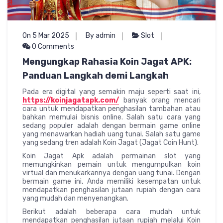
On 5 Mar 2025
By admin
Slot
0 Comments
Mengungkap Rahasia Koin Jagat APK:
Panduan Langkah demi Langkah
Pada era digital yang semakin maju seperti saat ini,
https://koinjagatapk.com/
banyak orang mencari
cara untuk mendapatkan penghasilan tambahan atau
bahkan memulai bisnis online. Salah satu cara yang
sedang populer adalah dengan bermain game online
yang menawarkan hadiah uang tunai. Salah satu game
yang sedang tren adalah Koin Jagat (Jagat Coin Hunt).
Koin Jagat Apk adalah permainan slot yang
memungkinkan pemain untuk mengumpulkan koin
virtual dan menukarkannya dengan uang tunai. Dengan
bermain game ini, Anda memiliki kesempatan untuk
mendapatkan penghasilan jutaan rupiah dengan cara
yang mudah dan menyenangkan.
Berikut adalah beberapa cara mudah untuk
mendapatkan penghasilan jutaan rupiah melalui Koin