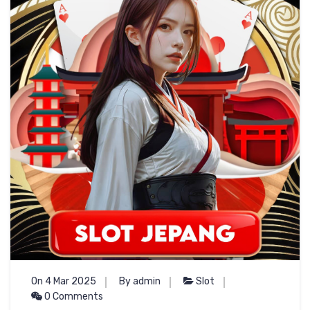
On 4 Mar 2025
By admin
Slot
0 Comments