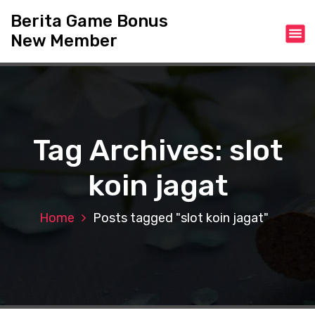
S
Berita Game Bonus
k
New Member
i
p
t
o
c
o
n
Tag Archives: slot
t
e
koin jagat
n
t
Home
Posts tagged "slot koin jagat"