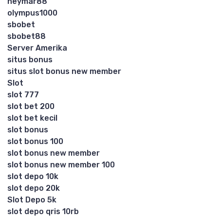
neymar88
olympus1000
sbobet
sbobet88
Server Amerika
situs bonus
situs slot bonus new member
Slot
slot 777
slot bet 200
slot bet kecil
slot bonus
slot bonus 100
slot bonus new member
slot bonus new member 100
slot depo 10k
slot depo 20k
Slot Depo 5k
slot depo qris 10rb