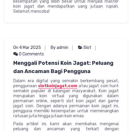
kesempatan yang lebih besar untuk menjadi master
koin jagat dan mendapatkan uang jutaan rupiah.
Selamat mencoba!
On 4 Mar 2025
By admin
Slot
0 Comments
Menggali Potensi Koin Jagat: Peluang
dan Ancaman Bagi Pengguna
Dalam era digital yang semakin berkembang pesat,
penggunaan
slotkoinjagat.com
atau jagat coin hunt
semakin populer di kalangan masyarakat. Koin jagat
merupakan koin virtual yang digunakan dalam
permainan online, seperti slot koin jagat dan game
jagat coin. Dengan adanya permainan koin jagat ini,
pengguna memiliki kesempatan untuk memenangkan
ratusan juta hingga jutaan koin emas.
Pada artikel ini, kami akan membahas mengenai
peluang dan ancaman yang terkait dengan