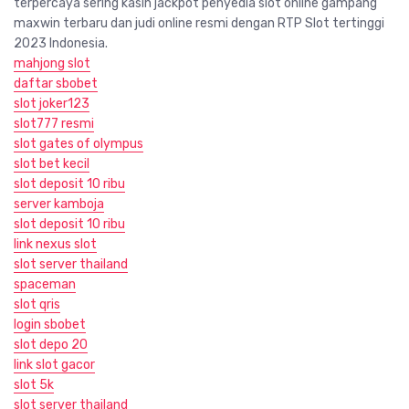
terpercaya sering kasih jackpot penyedia slot online gampang
maxwin terbaru dan judi online resmi dengan RTP Slot tertinggi
2023 Indonesia.
mahjong slot
daftar sbobet
slot joker123
slot777 resmi
slot gates of olympus
slot bet kecil
slot deposit 10 ribu
server kamboja
slot deposit 10 ribu
link nexus slot
slot server thailand
spaceman
slot qris
login sbobet
slot depo 20
link slot gacor
slot 5k
slot server thailand