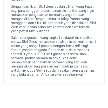
mereka.
Dengan demikian, Slot Zeus adalah pilihan yang tepat
bagi para penggemar permainan slot online yang ingin
merasakan pengalaman bermain yang seru dan
mengasyikkan. Dengan tema mitologi Yunani yang
menggoda dan fitur-fitur menarik yang disediakan, Slot
Zeus merupakan salah satu permainan slot terbaik
yang patut untuk dicoba.
Dalam pengenalan yang singkat ini dapat disimpulkan
bahwa Slot Zeus merupakan salah satu permainan slot
online yang sangat populer dengan tema mitologi
Yunani yang menggoda. Dengan fitur-fitur menarik
seperti Olympus 1000, slot gacor, slot resmi, dan
berbagai promo menarik lainnya, Slot Zeus
menawarkan pengalaman bermain yang seru dan
mengasyikkan bagi para pemain. Jadi, jangan ragu
untuk mencoba Slot Zeus dan rasakan sensasi bermain
yang belum pernah Anda rasakan sebelumnya!