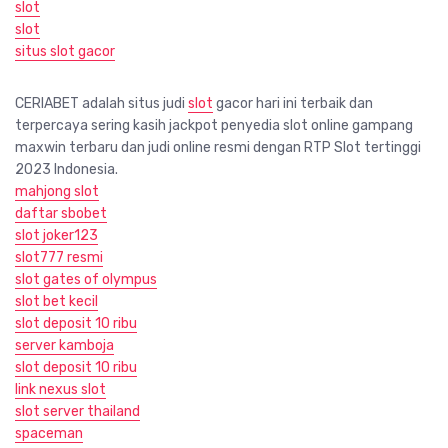
slot
slot
situs slot gacor
CERIABET adalah situs judi
slot
gacor hari ini terbaik dan
terpercaya sering kasih jackpot penyedia slot online gampang
maxwin terbaru dan judi online resmi dengan RTP Slot tertinggi
2023 Indonesia.
mahjong slot
daftar sbobet
slot joker123
slot777 resmi
slot gates of olympus
slot bet kecil
slot deposit 10 ribu
server kamboja
slot deposit 10 ribu
link nexus slot
slot server thailand
spaceman