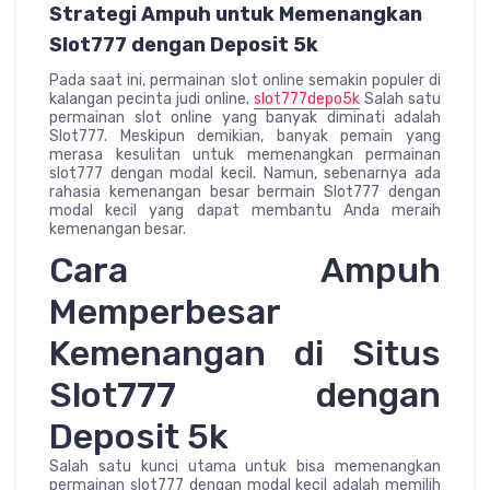
Strategi Ampuh untuk Memenangkan
Slot777 dengan Deposit 5k
Pada saat ini, permainan slot online semakin populer di
kalangan pecinta judi online.
slot777depo5k
Salah satu
permainan slot online yang banyak diminati adalah
Slot777. Meskipun demikian, banyak pemain yang
merasa kesulitan untuk memenangkan permainan
slot777 dengan modal kecil. Namun, sebenarnya ada
rahasia kemenangan besar bermain Slot777 dengan
modal kecil yang dapat membantu Anda meraih
kemenangan besar.
Cara Ampuh
Memperbesar
Kemenangan di Situs
Slot777 dengan
Deposit 5k
Salah satu kunci utama untuk bisa memenangkan
permainan slot777 dengan modal kecil adalah memilih