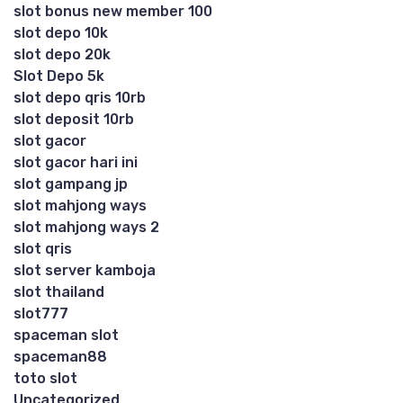
slot bonus new member 100
slot depo 10k
slot depo 20k
Slot Depo 5k
slot depo qris 10rb
slot deposit 10rb
slot gacor
slot gacor hari ini
slot gampang jp
slot mahjong ways
slot mahjong ways 2
slot qris
slot server kamboja
slot thailand
slot777
spaceman slot
spaceman88
toto slot
Uncategorized