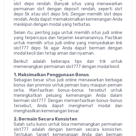
slot depo rendah. Banyak situs yang menawarkan
permainan slot dengan deposit rendah, seperti slot
depo 5k atau slot depo 5rb. Dengan memilih slot depo
rendah, Anda dapat memaksimalkan kemenangan Anda
meskipun dengan modal yang terbatas.
Selain itu, penting juga untuk memilih situs judi online
yang terpercaya dan terjamin keamanannya. Pastikan
untuk memilih situs judi online yang menyediakan link
slot777 depo 5k agar Anda dapat bermain dengan
modal kecil dan tetap aman dan nyaman.
Berikut adalah beberapa tips dan trik untuk
memenangkan permainan slot777 dengan modal kecil:
1. Maksimalkan Penggunaan Bonus
Sebagian besar situs judi online menawarkan berbagai
bonus dan promosi untuk pemain baru maupun pemain
setia. Manfaatkan bonus-bonus tersebut untuk
meningkatkan peluang kemenangan Anda dalam
bermain slot777. Dengan memanfaatkan bonus-bonus
tersebut, Anda dapat menghemat modal dan
menghasilkan kemenangan besar.
2. Bermain Secara Konsisten
Salah satu kunci untuk bisa memenangkan permainan
slot777 adalah dengan bermain secara konsisten.
Tentukan target kemenangan Anda dan bermain