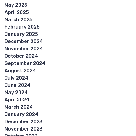
May 2025
April 2025
March 2025
February 2025
January 2025
December 2024
November 2024
October 2024
September 2024
August 2024
July 2024
June 2024
May 2024
April 2024
March 2024
January 2024
December 2023
November 2023