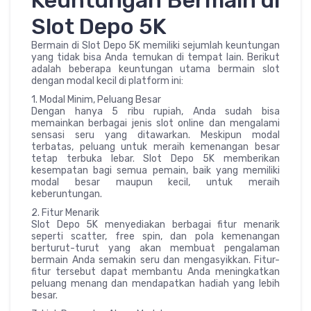
Keuntungan Bermain di
Slot Depo 5K
Bermain di Slot Depo 5K memiliki sejumlah keuntungan
yang tidak bisa Anda temukan di tempat lain. Berikut
adalah beberapa keuntungan utama bermain slot
dengan modal kecil di platform ini:
1. Modal Minim, Peluang Besar
Dengan hanya 5 ribu rupiah, Anda sudah bisa
memainkan berbagai jenis slot online dan mengalami
sensasi seru yang ditawarkan. Meskipun modal
terbatas, peluang untuk meraih kemenangan besar
tetap terbuka lebar. Slot Depo 5K memberikan
kesempatan bagi semua pemain, baik yang memiliki
modal besar maupun kecil, untuk meraih
keberuntungan.
2. Fitur Menarik
Slot Depo 5K menyediakan berbagai fitur menarik
seperti scatter, free spin, dan pola kemenangan
berturut-turut yang akan membuat pengalaman
bermain Anda semakin seru dan mengasyikkan. Fitur-
fitur tersebut dapat membantu Anda meningkatkan
peluang menang dan mendapatkan hadiah yang lebih
besar.