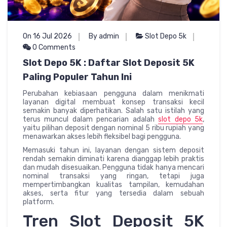
On 16 Jul 2026
By admin
Slot Depo 5k
0 Comments
Slot Depo 5K : Daftar Slot Deposit 5K
Paling Populer Tahun Ini
Perubahan kebiasaan pengguna dalam menikmati
layanan digital membuat konsep transaksi kecil
semakin banyak diperhatikan. Salah satu istilah yang
terus muncul dalam pencarian adalah
slot depo 5k
,
yaitu pilihan deposit dengan nominal 5 ribu rupiah yang
menawarkan akses lebih fleksibel bagi pengguna.
Memasuki tahun ini, layanan dengan sistem deposit
rendah semakin diminati karena dianggap lebih praktis
dan mudah disesuaikan. Pengguna tidak hanya mencari
nominal transaksi yang ringan, tetapi juga
mempertimbangkan kualitas tampilan, kemudahan
akses, serta fitur yang tersedia dalam sebuah
platform.
Tren Slot Deposit 5K