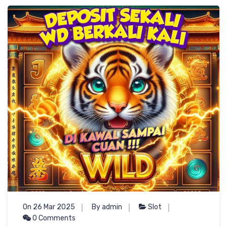
On 26 Mar 2025
By admin
Slot
0 Comments