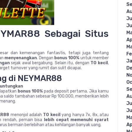
S
Au
Ju
Ju
EYMAR88 Sebagai Situs
Ma
Ap
Ma
esar dan kemenangan fantastis, tetapi juga tentang
Fe
an
menyenangkan
. Dengan
bonus 100%
untuk member
Ja
ngan
sejak awal bergabung. Selain itu, dengan
TO kecil
,
D
rget turnover yang rumit dan sulit dicapai.
N
ng di NEYMAR88
Oc
guntungkan
S
dapatkan
bonus 100%
pada deposit pertama. Jika kamu
Au
a saldo tambahan sebesar Rp 100.000, memberikan lebih
 menang.
Ju
Ju
AR88
menonjol adalah
TO kecil
yang hanya 7x, 8x, atau
Ma
ih rendah, pemain bisa
lebih cepat memenuhi syarat
Ap
arus bermain berlebihan atau kehilangan banyak uang.
Ma