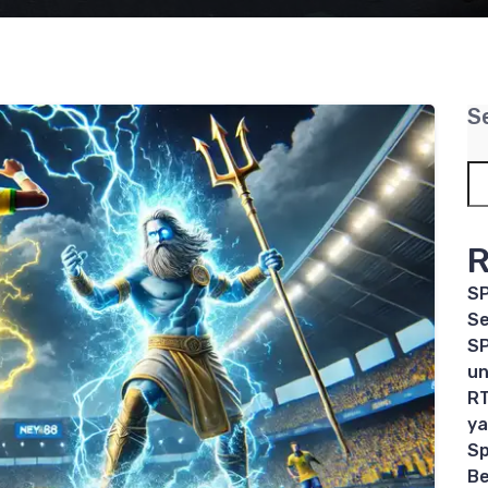
S
R
SP
Se
SP
un
RT
ya
S
Be