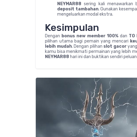
NEYMAR88
sering kali menawarkan b
deposit tambahan
. Gunakan kesempa
mengeluarkan modal ekstra.
Kesimpulan
Dengan
bonus new member 100%
dan
TO 
pilihan utama bagi pemain yang mencari
ke
lebih mudah
. Dengan pilihan
slot gacor
yang
kamu bisa menikmati permainan yang lebih 
NEYMAR88
hari ini dan buktikan sendiri pelu