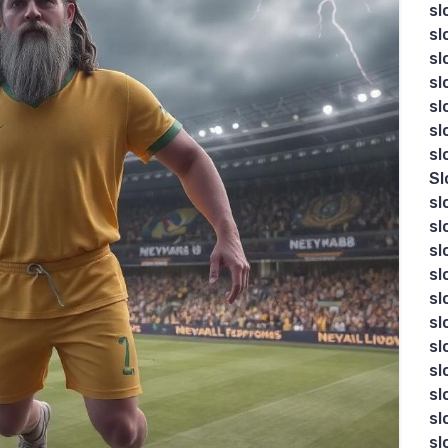
sl
sl
sl
sl
sl
sl
sl
Sl
sl
sl
sl
sl
sl
sl
sl
sl
sl
sl
sl