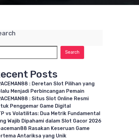
earch
Search
ecent Posts
ACEMAN88 : Deretan Slot Pilihan yang
lalu Menjadi Perbincangan Pemain
ACEMAN88 : Situs Slot Online Resmi
tuk Penggemar Game Digital
P vs Volatilitas: Dua Metrik Fundamental
ng Wajib Dipahami dalam Slot Gacor 2026
paceman88 Rasakan Keseruan Game
rtema Antariksa yang Unik