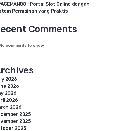
ACEMAN88 : Portal Slot Online dengan
stem Permainan yang Praktis
ecent Comments
No comments to show.
rchives
ly 2026
ne 2026
y 2026
ril 2026
rch 2026
ecember 2025
ovember 2025
tober 2025