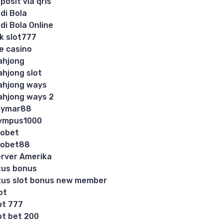
posit via qris
di Bola
di Bola Online
nk slot777
ve casino
ahjong
hjong slot
hjong ways
hjong ways 2
eymar88
ympus1000
obet
bobet88
rver Amerika
tus bonus
tus slot bonus new member
ot
ot 777
ot bet 200