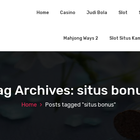
Home
Casino
Judi Bola
Slot
Mahjong Ways 2
Slot Situs Ka
ag Archives: situs bon
Home
Posts tagged "situs bonus"