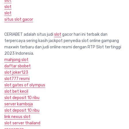
slot
slot
slot
situs slot gacor
CERIABET adalah situs judi
slot
gacor hari ini terbaik dan
terpercaya sering kasih jackpot penyedia slot online gampang
maxwin terbaru dan judi online resmi dengan RTP Slot tertinggi
2023 Indonesia.
mahjong slot
daftar sbobet
slot joker123
slot777 resmi
slot gates of olympus
slot bet kecil
slot deposit 10 ribu
server kamboja
slot deposit 10 ribu
link nexus slot
slot server thailand