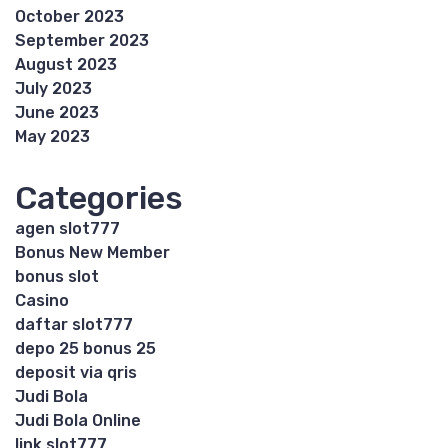
October 2023
September 2023
August 2023
July 2023
June 2023
May 2023
Categories
agen slot777
Bonus New Member
bonus slot
Casino
daftar slot777
depo 25 bonus 25
deposit via qris
Judi Bola
Judi Bola Online
link slot777