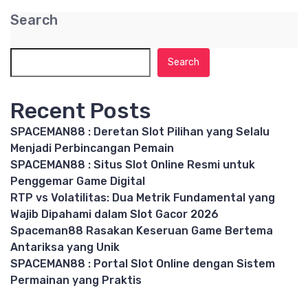
Search
Search
Recent Posts
SPACEMAN88 : Deretan Slot Pilihan yang Selalu
Menjadi Perbincangan Pemain
SPACEMAN88 : Situs Slot Online Resmi untuk
Penggemar Game Digital
RTP vs Volatilitas: Dua Metrik Fundamental yang
Wajib Dipahami dalam Slot Gacor 2026
Spaceman88 Rasakan Keseruan Game Bertema
Antariksa yang Unik
SPACEMAN88 : Portal Slot Online dengan Sistem
Permainan yang Praktis