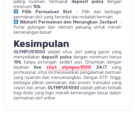
paling nyaman, termasuk
deposit pulsa
dengan
minimum
10k
.
Pilih Permainan Slot
– Pilih dari berbagai
permainan slot yang tersedia dan mulailah bermain.
Nikmati Permainan dan Menangkan Jackpot
–
Putar gulungan dan nikmati peluang untuk meraih
kemenangan besar!
Kesimpulan
OLYMPUS1000
adalah situs slot paling gacor yang
menyediakan
deposit pulsa
dengan minimum hanya
10k
tanpa potongan sedikit pun. Ditambah dengan
layanan
live
chat olympus1000
24/7
yang
profesional, situs ini menawarkan pengalaman bermain
yang nyaman dan menyenangkan. Dengan RTP tinggi,
berbagai pilihan permainan, dan proses transaksi yang
cepat dan aman,
OLYMPUS1000
adalah pilihan terbaik
bagi Anda yang ingin meraih kemenangan besar dalam
permainan slot online.