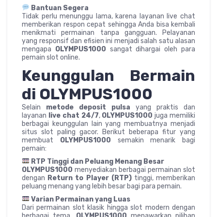
Bantuan Segera
Tidak perlu menunggu lama, karena layanan live chat
memberikan respon cepat sehingga Anda bisa kembali
menikmati permainan tanpa gangguan. Pelayanan
yang responsif dan efisien ini menjadi salah satu alasan
mengapa
OLYMPUS1000
sangat dihargai oleh para
pemain slot online.
Keunggulan Bermain
di OLYMPUS1000
Selain
metode deposit pulsa
yang praktis dan
layanan
live chat 24/7
,
OLYMPUS1000
juga memiliki
berbagai keunggulan lain yang membuatnya menjadi
situs slot paling gacor. Berikut beberapa fitur yang
membuat
OLYMPUS1000
semakin menarik bagi
pemain:
RTP Tinggi dan Peluang Menang Besar
OLYMPUS1000
menyediakan berbagai permainan slot
dengan
Return to Player (RTP)
tinggi, memberikan
peluang menang yang lebih besar bagi para pemain.
Varian Permainan yang Luas
Dari permainan slot klasik hingga slot modern dengan
berbagai tema,
OLYMPUS1000
menawarkan pilihan