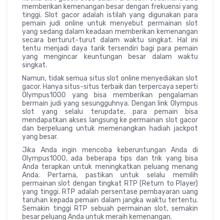
memberikan kemenangan besar dengan frekuensi yang
tinggi. Slot gacor adalah istilah yang digunakan para
pemain judi online untuk menyebut permainan slot
yang sedang dalam keadaan memberikan kemenangan
secara berturut-turut dalam waktu singkat. Hal ini
tentu menjadi daya tarik tersendiri bagi para pemain
yang mengincar keuntungan besar dalam waktu
singkat.
Namun, tidak semua situs slot online menyediakan slot
gacor. Hanya situs-situs terbaik dan terpercaya seperti
Olympus1000 yang bisa memberikan pengalaman
bermain judi yang sesungguhnya. Dengan link Olympus
slot yang selalu terupdate, para pemain bisa
mendapatkan akses langsung ke permainan slot gacor
dan berpeluang untuk memenangkan hadiah jackpot
yang besar.
Jika Anda ingin mencoba keberuntungan Anda di
Olympus1000, ada beberapa tips dan trik yang bisa
Anda terapkan untuk meningkatkan peluang menang
Anda. Pertama, pastikan untuk selalu memilih
permainan slot dengan tingkat RTP (Return to Player)
yang tinggi. RTP adalah persentase pembayaran uang
taruhan kepada pemain dalam jangka waktu tertentu.
Semakin tinggi RTP sebuah permainan slot, semakin
besar peluang Anda untuk meraih kemenangan.