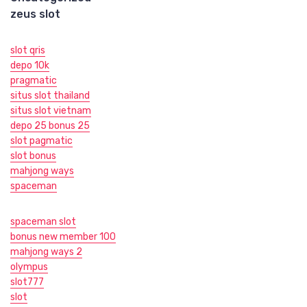
zeus slot
slot qris
depo 10k
pragmatic
situs slot thailand
situs slot vietnam
depo 25 bonus 25
slot pagmatic
slot bonus
mahjong ways
spaceman
spaceman slot
bonus new member 100
mahjong ways 2
olympus
slot777
slot