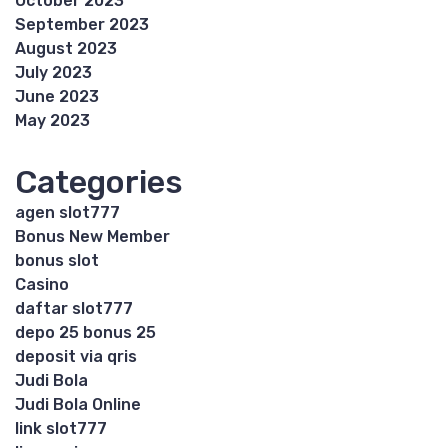
October 2023
September 2023
August 2023
July 2023
June 2023
May 2023
Categories
agen slot777
Bonus New Member
bonus slot
Casino
daftar slot777
depo 25 bonus 25
deposit via qris
Judi Bola
Judi Bola Online
link slot777