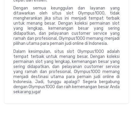
cepat dan efisien.
Dengan semua keunggulan dan layanan yang
ditawarkan oleh situs slot Olympus1000, tidak
mengherankan jika situs ini menjadi tempat terbaik
untuk menang besar. Dengan koleksi permainan slot
yang lengkap, kemenangan besar yang sering
didapatkan, dan pelayanan customer service yang
ramah dan profesional, Olympus1000 memang menjadi
pilihan utama para pemain judi online di Indonesia.
Dalam kesimpulan, situs slot Olympus1000 adalah
tempat terbaik untuk menang besar. Dengan koleksi
permainan slot yang lengkap, kemenangan besar yang
sering didapatkan, dan pelayanan customer service
yang ramah dan profesional, Olympus1000 memang
menjadi destinasi utama para pemain judi online di
Indonesia. Jadi, tunggu apalagi? Segera bergabung
dengan Olympus1000 dan raih kemenangan besar Anda
sekarang juga!