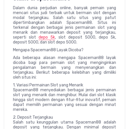
Dalam dunia perjudian online, banyak pemain yang
mencari situs judi terbaik untuk bermain slot dengan
modal terjangkau. Salah satu situs yang patut
dipertimbangkan adalah Spaceman88. Situs ini
terkenal dengan berbagai jenis permainan slot yang
menarik dan menawarkan deposit yang terjangkau,
seperti slot
depo 5k
, slot deposit 5000, depo 5k,
deposit 5000, dan slot depo 5000.
Mengapa Spaceman88 Layak Dicoba?
Ada beberapa alasan mengapa Spaceman88 layak
dicoba bagi para pemain slot yang menginginkan
pengalaman bermain yang menyenangkan dan
terjangkau. Berikut beberapa kelebihan yang dimiliki
oleh situs ini:
1. Variasi Permainan Slot yang Menarik
Spaceman88 menyediakan berbagai jenis permainan
slot yang menarik dan menghibur. Mulai dari slot klasik
hingga slot modern dengan fitur-fitur inovatif, pemain
dapat memilih permainan yang sesuai dengan minat
mereka.
2. Deposit Terjangkau
Salah satu keunggulan utama Spaceman88 adalah
deposit yang terjangkau. Dengan minimal deposit