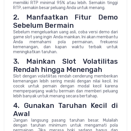
memiliki RTP minimal 95% atau lebih. Semakin tinggi
RTP, semakin besar peluang Anda untuk menang.
2. Manfaatkan Fitur Demo
Sebelum Bermain
Sebelum mengeluarkan uang asli, coba versi demo dari
game slot yang ingin Anda mainkan. Ini akan membantu
Anda memahami pola permainan, frekuensi
kemenangan, dan kapan waktu terbaik untuk
meningkatkan taruhan.
3. Mainkan Slot Volatilitas
Rendah hingga Menengah
Slot dengan volatilitas rendah cenderung memberikan
kemenangan lebih sering meski dengan nilai kecil. Ini
cocok untuk pemain dengan modal kecil karena
memperpanjang waktu bermain dan memberi peluang
lebih banyak untuk menang secara bertahap.
4. Gunakan Taruhan Kecil di
Awal
Jangan langsung pasang taruhan besar. Mulailah
dengan taruhan minimum untuk mengamati pola
permainan. Jika merasa hoki sedang bagus dan