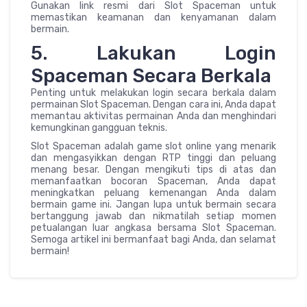
Gunakan link resmi dari Slot Spaceman untuk
memastikan keamanan dan kenyamanan dalam
bermain.
5. Lakukan Login
Spaceman Secara Berkala
Penting untuk melakukan login secara berkala dalam
permainan Slot Spaceman. Dengan cara ini, Anda dapat
memantau aktivitas permainan Anda dan menghindari
kemungkinan gangguan teknis.
Slot Spaceman adalah game slot online yang menarik
dan mengasyikkan dengan RTP tinggi dan peluang
menang besar. Dengan mengikuti tips di atas dan
memanfaatkan bocoran Spaceman, Anda dapat
meningkatkan peluang kemenangan Anda dalam
bermain game ini. Jangan lupa untuk bermain secara
bertanggung jawab dan nikmatilah setiap momen
petualangan luar angkasa bersama Slot Spaceman.
Semoga artikel ini bermanfaat bagi Anda, dan selamat
bermain!