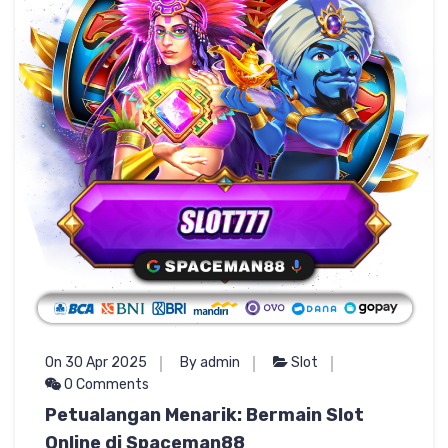
On 30 Apr 2025
By admin
Slot
0 Comments
Petualangan Menarik: Bermain Slot
Online di Spaceman88