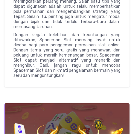
meningkatkan peluang menang. Salah satu tips yang
dapat digunakan adalah untuk selalu memperhatikan
pola permainan dan mengembangkan strategi yang
tepat. Selain itu, penting juga untuk mengatur modal
dengan bijak dan tidak terlalu terburu-buru dalam
memasang taruhan.
Dengan segala kelebihan dan keuntungan yang
ditawarkan, Spaceman Slot memang layak untuk
dicoba bagi para penggemar permainan slot online.
Dengan tema yang seru, grafis yang menawan, dan
peluang untuk meraih kemenangan besar, Spaceman
Slot dapat menjadi alternatif yang menarik dan
menghibur. Jadi, jangan ragu untuk mencoba
Spaceman Slot dan nikmati pengalaman bermain yang
seru dan menguntungkan!