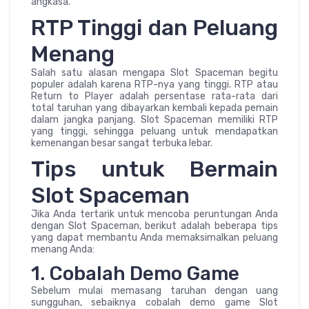
angkasa.
RTP Tinggi dan Peluang
Menang
Salah satu alasan mengapa Slot Spaceman begitu
populer adalah karena RTP-nya yang tinggi. RTP atau
Return to Player adalah persentase rata-rata dari
total taruhan yang dibayarkan kembali kepada pemain
dalam jangka panjang. Slot Spaceman memiliki RTP
yang tinggi, sehingga peluang untuk mendapatkan
kemenangan besar sangat terbuka lebar.
Tips untuk Bermain
Slot Spaceman
Jika Anda tertarik untuk mencoba peruntungan Anda
dengan Slot Spaceman, berikut adalah beberapa tips
yang dapat membantu Anda memaksimalkan peluang
menang Anda:
1. Cobalah Demo Game
Sebelum mulai memasang taruhan dengan uang
sungguhan, sebaiknya cobalah demo game Slot