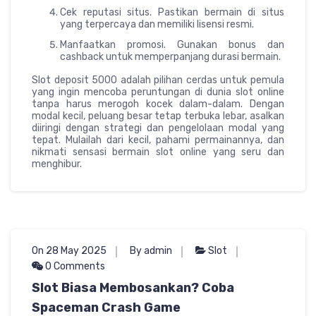
Cek reputasi situs. Pastikan bermain di situs
yang terpercaya dan memiliki lisensi resmi.
Manfaatkan promosi. Gunakan bonus dan
cashback untuk memperpanjang durasi bermain.
Slot deposit 5000 adalah pilihan cerdas untuk pemula
yang ingin mencoba peruntungan di dunia slot online
tanpa harus merogoh kocek dalam-dalam. Dengan
modal kecil, peluang besar tetap terbuka lebar, asalkan
diiringi dengan strategi dan pengelolaan modal yang
tepat. Mulailah dari kecil, pahami permainannya, dan
nikmati sensasi bermain slot online yang seru dan
menghibur.
On 28 May 2025
By admin
Slot
0 Comments
Slot Biasa Membosankan? Coba
Spaceman Crash Game